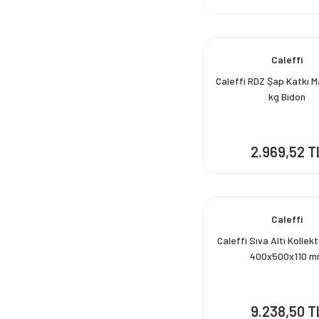
Caleffi
Caleffi RDZ Şap Katkı M
kg Bidon
2.969,52 T
Caleffi
Caleffi Sıva Altı Kollek
400x500x110 
9.238,50 T