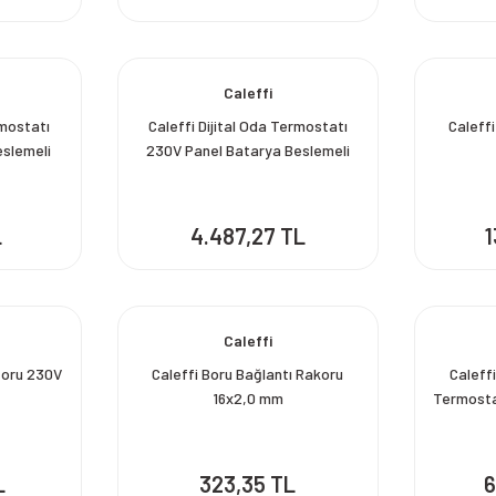
Caleffi
rmostatı
Caleffi Dijital Oda Termostatı
Caleffi
eslemeli
230V Panel Batarya Beslemeli
L
4.487,27 TL
1
Caleffi
toru 230V
Caleffi Boru Bağlantı Rakoru
Caleffi
16x2,0 mm
Termosta
L
323,35 TL
6