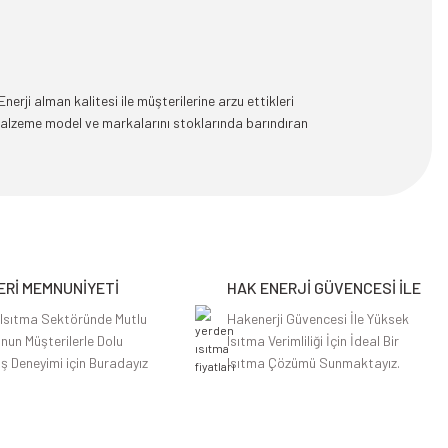
rji alman kalitesi ile müşterilerine arzu ettikleri
malzeme model ve markalarını stoklarında barındıran
Rİ MEMNUNİYETİ
HAK ENERJİ GÜVENCESİ İLE
 Isıtma Sektöründe Mutlu
Hakenerji Güvencesi İle Yüksek
nun Müşterilerle Dolu
Isıtma Verimliliği İçin İdeal Bir
iş Deneyimi için Buradayız
Isıtma Çözümü Sunmaktayız.