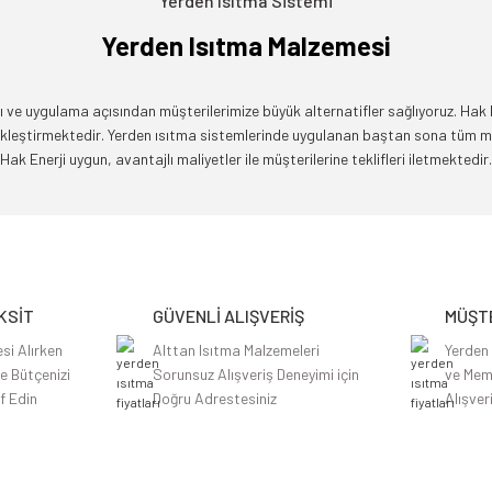
Yerden Isıtma Sistemi
Yerden Isıtma Malzemesi
 ve uygulama açısından müşterilerimize büyük alternatifler sağlıyoruz. Hak Ene
çekleştirmektedir. Yerden ısıtma sistemlerinde uygulanan baştan sona tüm 
Hak Enerji uygun, avantajlı maliyetler ile müşterilerine teklifleri iletmektedir.
KSİT
GÜVENLİ ALIŞVERİŞ
MÜŞTE
si Alırken
Alttan Isıtma Malzemeleri
Yerden
le Bütçenizi
Sorunsuz Alışveriş Deneyimi için
ve Mem
f Edin
Doğru Adrestesiniz
Alışver