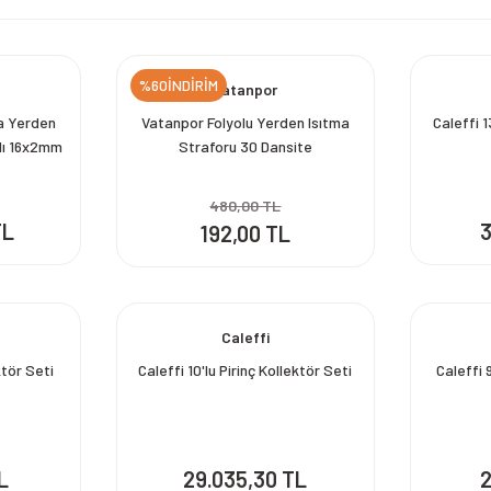
%60İNDİRİM
Vatanpor
a Yerden
Vatanpor Folyolu Yerden Isıtma
Caleffi 1
lı 16x2mm
Straforu 30 Dansite
m Kangal
480,00 TL
TL
3
192,00 TL
Caleffi
ektör Seti
Caleffi 10'lu Pirinç Kollektör Seti
Caleffi 
L
29.035,30 TL
2