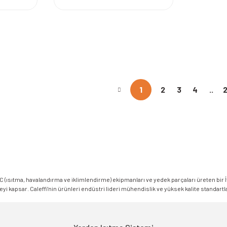
1
2
3
4
..
HVAC (ısıtma, havalandırma ve iklimlendirme) ekipmanları ve yedek parçaları üreten bir 
eyi kapsar. Caleffi'nin ürünleri endüstri lideri mühendislik ve yüksek kalite standartla