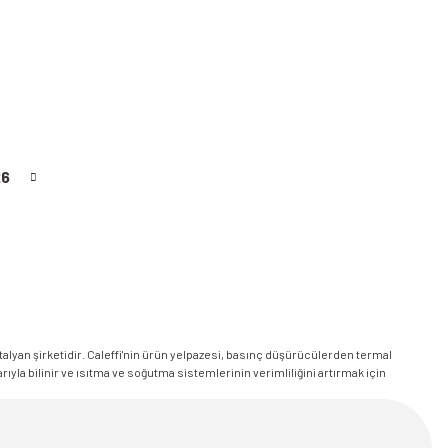
26
İtalyan şirketidir. Caleffi'nin ürün yelpazesi, basınç düşürücülerden termal
rıyla bilinir ve ısıtma ve soğutma sistemlerinin verimliliğini artırmak için