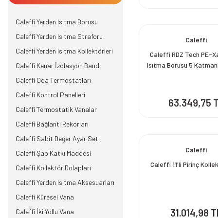
Caleffi Yerden Isıtma Borusu
Caleffi Yerden Isıtma Straforu
Caleffi
Caleffi Yerden Isıtma Kollektörleri
Caleffi RDZ Tech PE-X
Isıtma Borusu 5 Katman
Caleffi Kenar İzolasyon Bandı
Oksijen Bariyerli 600
Caleffi Oda Termostatları
Caleffi Kontrol Panelleri
63.349,75 
Caleffi Termostatik Vanalar
Caleffi Bağlantı Rekorları
Caleffi Sabit Değer Ayar Seti
Caleffi
Caleffi Şap Katkı Maddesi
Caleffi 11'li Pirinç Koll
Caleffi Kollektör Dolapları
Caleffi Yerden Isıtma Aksesuarları
Caleffi Küresel Vana
31.014,98 T
Caleffi İki Yollu Vana