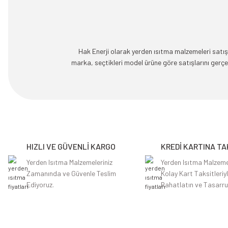
Hak Enerji olarak yerden ısıtma malzemeleri satışı
marka, seçtikleri model ürüne göre satışlarını ger
HIZLI VE GÜVENLİ KARGO
KREDİ KARTINA TA
Yerden Isıtma Malzemeleriniz
Yerden Isıtma Malzeme
Zamanında ve Güvenle Teslim
Kolay Kart Taksitleriy
Ediyoruz.
Rahatlatın ve Tasarru