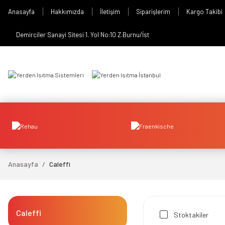
Anasayfa
Hakkımızda
İletişim
Siparişlerim
Kargo Takibi
Demirciler Sanayi Sitesi 1. Yol No:10 Z.Burnu/İst
Anasayfa
Caleffi
Caleffi
Stoktakiler