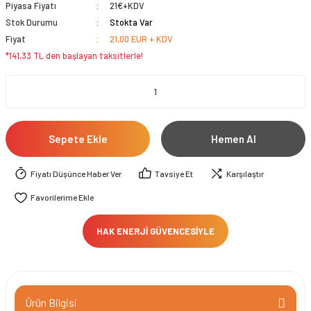
Piyasa Fiyatı
21€+KDV
Stok Durumu
Stokta Var
Fiyat
21,00 EUR + KDV
*141,33 TL den başlayan taksitlerle!
Sepete Ekle
Hemen Al
Fiyatı Düşünce Haber Ver
Tavsiye Et
Karşılaştır
HAK ENERJİ GÜVENCESİYLE
Ürün Bilgisi