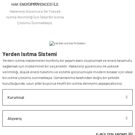
HAK ENERJİ GÜVENCESİ İLE
Gönder
Hakenerji Güvencesi İle Yüksek
Isıtma Verimliliği İçin İdeal Bir Isıtma
Çözümü Sunmaktayız.
Yerden Isıtma Sistemi
Yerden ısıtma malzemeleri konforlu bir yaşam alanı oluşturmak ve enerji tasarrufu
sağlamak için mükemmel bir seçenektir. Hakenerji güvencesi ile yüksek
verimliliği, düşük enerji tüketimi ve estetik görünümüyle modern binalar için ideal
bir ısıtma çözümü sunmaktayız. Uzmanlarımız tarafından doğru bir şekilde
kurulduğunda, uzun yıllar boyunca keyifli bir ısıtma deneyimi yaşayacaksınız.
Kurumsal
Alışveriş
E-BÜLTEN ABONELİĞİ