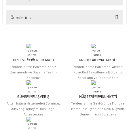
Bu ürüne ilk yorumu siz yapın!
Önerileriniz
Yorum Yaz
Bu ürünün fiyat bilgisi, resim, ürün açıklamalarında ve diğer konularda
yetersiz gördüğünüz noktaları öneri formunu kullanarak tarafımıza
iletebilirsiniz.
Görüş ve önerileriniz için teşekkür ederiz.
HIZLI VE GÜVENLİ KARGO
KREDİ KARTINA TAKSİT
Ürün resmi kalitesiz, bozuk veya görüntülenemiyor.
Yerden Isıtma Malzemeleriniz
Yerden Isıtma Malzemesi Alırken
Ürün açıklamasında eksik bilgiler bulunuyor.
Zamanında ve Güvenle Teslim
Kolay Kart Taksitleriyle Bütçenizi
Ediyoruz.
Rahatlatın ve Tasarruf Edin
Ürün bilgilerinde hatalar bulunuyor.
Ürün fiyatı diğer sitelerden daha pahalı.
Bu ürüne benzer farklı alternatifler olmalı.
GÜVENLİ ALIŞVERİŞ
MÜŞTERİ MEMNUNİYETİ
Alttan Isıtma Malzemeleri Sorunsuz
Yerden Isıtma Sektöründe Mutlu ve
Alışveriş Deneyimi için Doğru
Memnun Müşterilerle Dolu Alışveriş
Adrestesiniz
Deneyimi için Buradayız