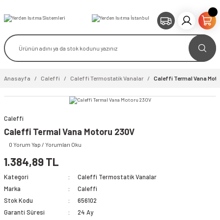
Anasayfa
Caleffi
Caleffi Termostatik Vanalar
Caleffi Termal Vana Mot
Caleffi
video izle
Caleffi Termal Vana Motoru 230V
0 Yorum Yap / Yorumları Oku
1.384,89 TL
Kategori
Caleffi Termostatik Vanalar
Marka
Caleffi
Stok Kodu
656102
Garanti Süresi
24 Ay