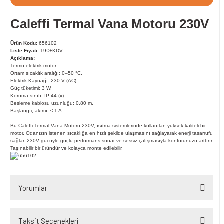
Caleffi Termal Vana Motoru 230V
Ürün Kodu:
656102
Liste Fiyatı:
19€+KDV
Açıklama:
Termo-elektrik motor.
Ortam sıcaklık aralığı: 0–50 °C.
Elektrik Kaynağı: 230 V (AC).
Güç tüketimi: 3 W.
Koruma sınıfı: IP 44 (x).
Besleme kablosu uzunluğu: 0,80 m.
Başlangıç ​​akımı: ≤ 1 A.
Bu Caleffi Termal Vana Motoru 230V, ısıtma sistemlerinde kullanılan yüksek kaliteli bir
motor. Odanızın istenen sıcaklığa en hızlı şekilde ulaşmasını sağlayarak enerji tasarrufu
sağlar. 230V gücüyle güçlü performans sunar ve sessiz çalışmasıyla konforunuzu arttırır.
Taşınabilir bir üründür ve kolayca monte edilebilir.
Yorumlar
Taksit Seçenekleri