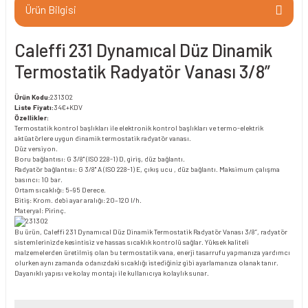
Ürün Bilgisi
Caleffi 231 Dynamıcal Düz Dinamik
Termostatik Radyatör Vanası 3/8”
Ürün Kodu:
231302
Liste Fiyatı:
34€+KDV
Özellikler:
Termostatik kontrol başlıkları ile elektronik kontrol başlıkları ve termo-elektrik
aktüatörlere uygun dinamik termostatik radyatör vanası.
Düz versiyon.
Boru bağlantısı: G 3/8" (ISO 228-1) D, giriş, düz bağlantı.
Radyatör bağlantısı: G 3/8" A (ISO 228-1) E, çıkış ucu , düz bağlantı. Maksimum çalışma
basıncı: 10 bar.
Ortam sıcaklığı: 5–95 Derece.
Bitiş: Krom. debi ayar aralığı: 20–120 l/h.
Materyal: Pirinç.
Bu ürün, Caleffi 231 Dynamıcal Düz Dinamik Termostatik Radyatör Vanası 3/8”, radyatör
sistemlerinizde kesintisiz ve hassas sıcaklık kontrolü sağlar. Yüksek kaliteli
malzemelerden üretilmiş olan bu termostatik vana, enerji tasarrufu yapmanıza yardımcı
olurken aynı zamanda odanızdaki sıcaklığı istediğiniz gibi ayarlamanıza olanak tanır.
Dayanıklı yapısı ve kolay montajı ile kullanıcıya kolaylık sunar.