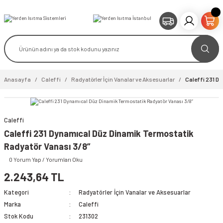
Anasayfa
Caleffi
Radyatörler İçin Vanalar ve Aksesuarlar
Caleffi 231 D
Caleffi
video izle
Caleffi 231 Dynamıcal Düz Dinamik Termostatik
Radyatör Vanası 3/8”
0 Yorum Yap / Yorumları Oku
2.243,64 TL
Kategori
Radyatörler İçin Vanalar ve Aksesuarlar
Marka
Caleffi
Stok Kodu
231302