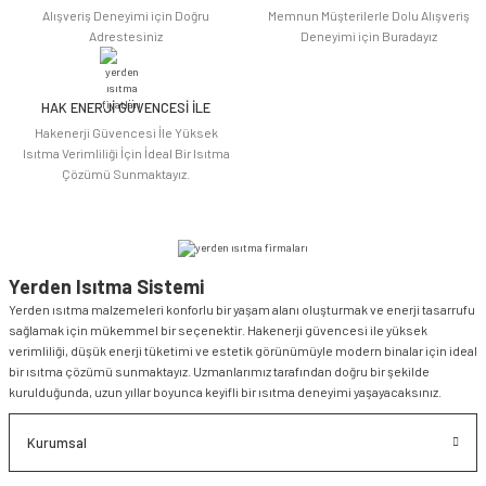
Alışveriş Deneyimi için Doğru
Memnun Müşterilerle Dolu Alışveriş
Adrestesiniz
Deneyimi için Buradayız
HAK ENERJİ GÜVENCESİ İLE
Gönder
Hakenerji Güvencesi İle Yüksek
Isıtma Verimliliği İçin İdeal Bir Isıtma
Çözümü Sunmaktayız.
Yerden Isıtma Sistemi
Yerden ısıtma malzemeleri konforlu bir yaşam alanı oluşturmak ve enerji tasarrufu
sağlamak için mükemmel bir seçenektir. Hakenerji güvencesi ile yüksek
verimliliği, düşük enerji tüketimi ve estetik görünümüyle modern binalar için ideal
bir ısıtma çözümü sunmaktayız. Uzmanlarımız tarafından doğru bir şekilde
kurulduğunda, uzun yıllar boyunca keyifli bir ısıtma deneyimi yaşayacaksınız.
Kurumsal