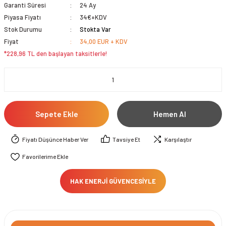
Garanti Süresi
24 Ay
Piyasa Fiyatı
34€+KDV
Stok Durumu
Stokta Var
Fiyat
34,00 EUR + KDV
*228,96 TL den başlayan taksitlerle!
Sepete Ekle
Hemen Al
Fiyatı Düşünce Haber Ver
Tavsiye Et
Karşılaştır
HAK ENERJİ GÜVENCESİYLE