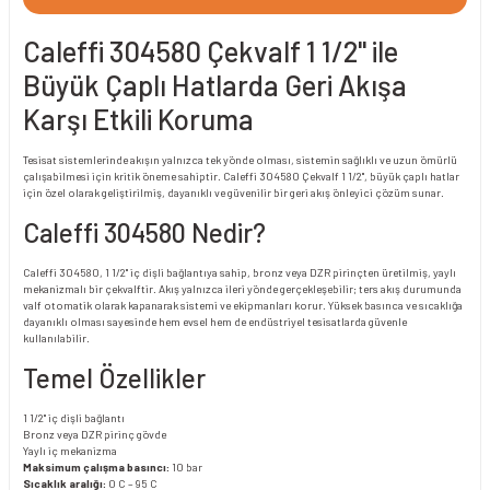
Caleffi 304580 Çekvalf 1 1/2" ile
Büyük Çaplı Hatlarda Geri Akışa
Karşı Etkili Koruma
Tesisat sistemlerinde akışın yalnızca tek yönde olması, sistemin sağlıklı ve uzun ömürlü
çalışabilmesi için kritik öneme sahiptir. Caleffi 304580 Çekvalf 1 1/2", büyük çaplı hatlar
için özel olarak geliştirilmiş, dayanıklı ve güvenilir bir geri akış önleyici çözüm sunar.
Caleffi 304580 Nedir?
Caleffi 304580, 1 1/2" iç dişli bağlantıya sahip, bronz veya DZR pirinçten üretilmiş, yaylı
mekanizmalı bir çekvalftir. Akış yalnızca ileri yönde gerçekleşebilir; ters akış durumunda
valf otomatik olarak kapanarak sistemi ve ekipmanları korur. Yüksek basınca ve sıcaklığa
dayanıklı olması sayesinde hem evsel hem de endüstriyel tesisatlarda güvenle
kullanılabilir.
Temel Özellikler
1 1/2" iç dişli bağlantı
Bronz veya DZR pirinç gövde
Yaylı iç mekanizma
Maksimum çalışma basıncı:
10 bar
Sıcaklık aralığı:
0 C – 95 C