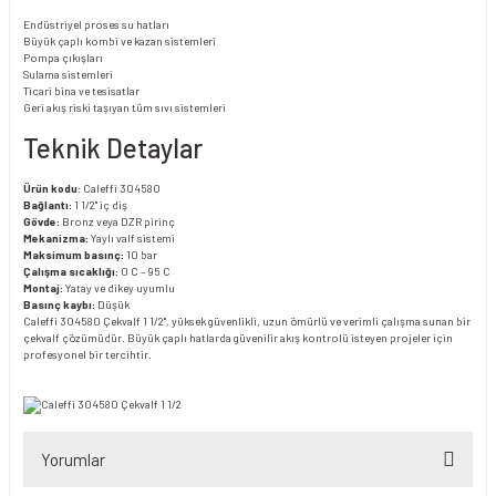
Endüstriyel proses su hatları
Büyük çaplı kombi ve kazan sistemleri
Pompa çıkışları
Sulama sistemleri
Ticari bina ve tesisatlar
Geri akış riski taşıyan tüm sıvı sistemleri
Teknik Detaylar
Ürün kodu
: Caleffi 304580
Bağlantı:
1 1/2" iç diş
Gövde:
Bronz veya DZR pirinç
Mekanizma:
Yaylı valf sistemi
Maksimum basınç:
10 bar
Çalışma sıcaklığı:
0 C – 95 C
Montaj:
Yatay ve dikey uyumlu
Basınç kaybı:
Düşük
Caleffi 304580 Çekvalf 1 1/2", yüksek güvenlikli, uzun ömürlü ve verimli çalışma sunan bir
çekvalf çözümüdür. Büyük çaplı hatlarda güvenilir akış kontrolü isteyen projeler için
profesyonel bir tercihtir.
Yorumlar