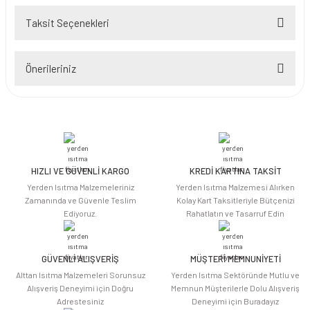
Taksit Seçenekleri
Bu ürüne ilk yorumu siz yapın!
Önerileriniz
Yorum Yaz
Bu ürünün fiyat bilgisi, resim, ürün açıklamalarında ve diğer konularda
yetersiz gördüğünüz noktaları öneri formunu kullanarak tarafımıza
iletebilirsiniz.
Görüş ve önerileriniz için teşekkür ederiz.
HIZLI VE GÜVENLİ KARGO
KREDİ KARTINA TAKSİT
Ürün resmi kalitesiz, bozuk veya görüntülenemiyor.
Yerden Isıtma Malzemeleriniz
Yerden Isıtma Malzemesi Alırken
Ürün açıklamasında eksik bilgiler bulunuyor.
Zamanında ve Güvenle Teslim
Kolay Kart Taksitleriyle Bütçenizi
Ediyoruz.
Rahatlatın ve Tasarruf Edin
Ürün bilgilerinde hatalar bulunuyor.
Ürün fiyatı diğer sitelerden daha pahalı.
Bu ürüne benzer farklı alternatifler olmalı.
GÜVENLİ ALIŞVERİŞ
MÜŞTERİ MEMNUNİYETİ
Alttan Isıtma Malzemeleri Sorunsuz
Yerden Isıtma Sektöründe Mutlu ve
Alışveriş Deneyimi için Doğru
Memnun Müşterilerle Dolu Alışveriş
Adrestesiniz
Deneyimi için Buradayız