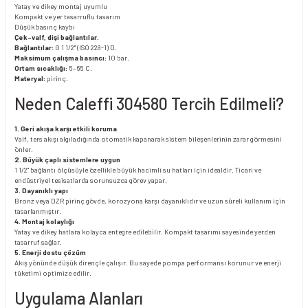
Yatay ve dikey montaj uyumlu
Kompakt ve yer tasarruflu tasarım
Düşük basınç kaybı
Çek-valf, dişi bağlantılar.
Bağlantılar:
G 1 1/2" (ISO 228-1) D.
Maksimum çalışma basıncı:
10 bar.
Ortam sıcaklığı:
5–65 C.
Materyal:
pirinç.
Neden Caleffi 304580 Tercih Edilmeli?
1. Geri akışa karşı etkili koruma
Valf, ters akışı algıladığında otomatik kapanarak sistem bileşenlerinin zarar görmesini
önler.
2. Büyük çaplı sistemlere uygun
1 1/2" bağlantı ölçüsüyle özellikle büyük hacimli su hatları için idealdir. Ticari ve
endüstriyel tesisatlarda sorunsuzca görev yapar.
3. Dayanıklı yapı
Bronz veya DZR pirinç gövde, korozyona karşı dayanıklıdır ve uzun süreli kullanım için
tasarlanmıştır.
4. Montaj kolaylığı
Yatay ve dikey hatlara kolayca entegre edilebilir. Kompakt tasarımı sayesinde yerden
tasarruf sağlar.
5. Enerji dostu çözüm
Akış yönünde düşük dirençle çalışır. Bu sayede pompa performansı korunur ve enerji
tüketimi optimize edilir.
Uygulama Alanları