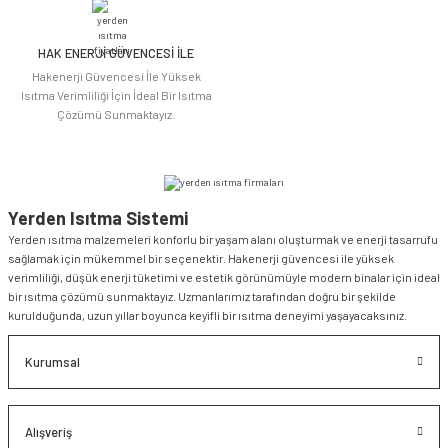
HAK ENERJİ GÜVENCESİ İLE
Gönder
Hakenerji Güvencesi İle Yüksek
Isıtma Verimliliği İçin İdeal Bir Isıtma
Çözümü Sunmaktayız.
Yerden Isıtma Sistemi
Yerden ısıtma malzemeleri konforlu bir yaşam alanı oluşturmak ve enerji tasarrufu
sağlamak için mükemmel bir seçenektir. Hakenerji güvencesi ile yüksek
verimliliği, düşük enerji tüketimi ve estetik görünümüyle modern binalar için ideal
bir ısıtma çözümü sunmaktayız. Uzmanlarımız tarafından doğru bir şekilde
kurulduğunda, uzun yıllar boyunca keyifli bir ısıtma deneyimi yaşayacaksınız.
Kurumsal
Alışveriş