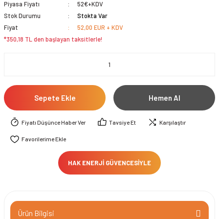
Piyasa Fiyatı
52€+KDV
Stok Durumu
Stokta Var
Fiyat
52,00 EUR + KDV
*350,18 TL den başlayan taksitlerle!
Sepete Ekle
Hemen Al
Fiyatı Düşünce Haber Ver
Tavsiye Et
Karşılaştır
HAK ENERJİ GÜVENCESİYLE
Ürün Bilgisi