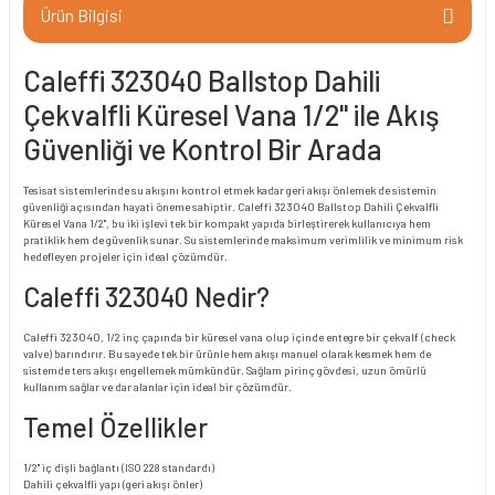
Ürün Bilgisi
Caleffi 323040 Ballstop Dahili
Çekvalfli Küresel Vana 1/2" ile Akış
Güvenliği ve Kontrol Bir Arada
Tesisat sistemlerinde su akışını kontrol etmek kadar geri akışı önlemek de sistemin
güvenliği açısından hayati öneme sahiptir. Caleffi 323040 Ballstop Dahili Çekvalfli
Küresel Vana 1/2", bu iki işlevi tek bir kompakt yapıda birleştirerek kullanıcıya hem
pratiklik hem de güvenlik sunar. Su sistemlerinde maksimum verimlilik ve minimum risk
hedefleyen projeler için ideal çözümdür.
Caleffi 323040 Nedir?
Caleffi 323040, 1/2 inç çapında bir küresel vana olup içinde entegre bir çekvalf (check
valve) barındırır. Bu sayede tek bir ürünle hem akışı manuel olarak kesmek hem de
sistemde ters akışı engellemek mümkündür. Sağlam pirinç gövdesi, uzun ömürlü
kullanım sağlar ve dar alanlar için ideal bir çözümdür.
Temel Özellikler
1/2" iç dişli bağlantı (ISO 228 standardı)
Dahili çekvalfli yapı (geri akışı önler)