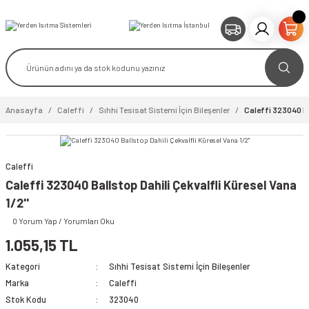
Anasayfa
Caleffi
Sıhhi Tesisat Sistemi İçin Bileşenler
Caleffi 323040 Bal
Caleffi
video izle
Caleffi 323040 Ballstop Dahili Çekvalfli Küresel Vana
1/2''
0 Yorum Yap / Yorumları Oku
1.055,15 TL
Kategori
Sıhhi Tesisat Sistemi İçin Bileşenler
Marka
Caleffi
Stok Kodu
323040