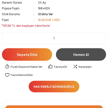
Garanti Süresi
24 Ay
Piyasa Fiyatı
16€+KDV
Stok Durumu
Stokta Var
Fiyat
16,00 EUR + KDV
*107,68 TL den başlayan taksitlerle!
Sepete Ekle
Hemen Al
Fiyatı Düşünce Haber Ver
Tavsiye Et
Karşılaştır
HAK ENERJİ GÜVENCESİYLE