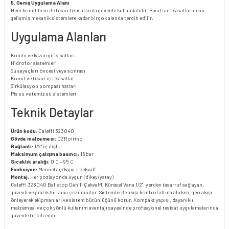
5. Geniş Uygulama Alanı
Hem konut hem de ticari tesisatlarda güvenle kullanılabilir. Basit su tesisatlarından
gelişmiş mekanik sistemlere kadar birçok alanda tercih edilir.
Uygulama Alanları
Kombi ve kazan giriş hatları
Hidrofor sistemleri
Su sayaçları öncesi veya sonrası
Konut ve ticari iç tesisatlar
Sirkülasyon pompası hatları
Pis su ve temiz su sistemleri
Teknik Detaylar
Ürün kodu:
Caleffi 323040
Gövde malzemesi:
DZR pirinç
Bağlantı:
1/2" iç dişli
Maksimum çalışma basıncı:
16 bar
Sıcaklık aralığı:
0 C – 95 C
Fonksiyon:
Manuel aç/kapa + çekvalf
Montaj:
Her pozisyonda uygun (dikey/yatay)
Caleffi 323040 Ballstop Dahili Çekvalfli Küresel Vana 1/2", yerden tasarruf sağlayan,
güvenli ve pratik bir vana çözümüdür. Sistemlerde akışı kontrol altına alırken, geri akışı
önleyerek ekipmanları ve sistem bütünlüğünü korur. Kompakt yapısı, dayanıklı
malzemesi ve çok yönlü kullanım avantajı sayesinde profesyonel tesisat uygulamalarında
güvenle tercih edilir.