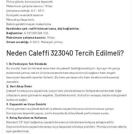
Pirinç gövde, korozyona dayanıklı
Maksimum çalışma basıncı: 16 bar
Çalışma sıcaklığı: 0 C – 95 C
Kompakt ve estetik tasarım
Manuel aç/kapa kolu
Bakım gerektirmeyen mekanizma
Kendinden çek-valfli küresel vana, dişi bağlantılar.
Bağlantılar:
G 1/2" (ISO 228-1) D.
Maksimum çalışma basıncı:
16 bar.
Ortam sıcaklığı:
5–90 C. Materyal: pirinç.
Neden Caleffi 323040 Tercih Edilmeli?
1. İki Fonksiyon Tek Gövdede
Bu model, hem bir küresel vana hem de çekvalf özelliğine sahiptir. Ayrı ayrı iki parça
kullanmak yerine, tek bir ürünle sistemde hem akış kontrolü sağlanır hem de geri
basınçtan kaynaklı zararlar önlenir. Bu hem yer tasarrufu hem de ekonomik avantaj
demektir.
2. Geri Akışı Önler
Çekvalf fonksiyonu sayesinde, suyun ters yönde akmasını önleyerek sistemdeki diğer
cihazların zarar görmesini engeller. Özellikle kombi, hidrofor ve sayaç hatlarında güvenli
kullanım sağlar.
3. Dayanıklı ve Uzun Ömürlü
Pirinç gövdesi ve yüksek kaliteli iç aksamı sayesinde uzun süre sorunsuz çalışır.
Korozyona dayanıklı yapısı, zorlu koşullarda bile yüksek performans sunar.
4. Kolay Kurulum ve Kullanım
Standart 1/2" dişli bağlantısı sayesinde mevcut sistemlere kolayca entegre edilir.
Ergonomik kolu sayesinde vanayı açıp kapamak oldukça pratiktir. Montaj sonrası ekstra
ayar gerektirmez.