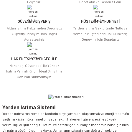
Ediyoruz.
Rahatlatın ve Tasarruf Edin
Ürün bilgilerinde hatalar bulunuyor.
Ürün fiyatı diğer sitelerden daha pahalı.
Bu ürüne benzer farklı alternatifler olmalı.
GÜVENLİ ALIŞVERİŞ
MÜŞTERİ MEMNUNİYETİ
Alttan Isıtma Malzemeleri Sorunsuz
Yerden Isıtma Sektöründe Mutlu ve
Alışveriş Deneyimi için Doğru
Memnun Müşterilerle Dolu Alışveriş
Adrestesiniz
Deneyimi için Buradayız
HAK ENERJİ GÜVENCESİ İLE
Gönder
Hakenerji Güvencesi İle Yüksek
Isıtma Verimliliği İçin İdeal Bir Isıtma
Çözümü Sunmaktayız.
Yerden Isıtma Sistemi
Yerden ısıtma malzemeleri konforlu bir yaşam alanı oluşturmak ve enerji tasarrufu
sağlamak için mükemmel bir seçenektir. Hakenerji güvencesi ile yüksek
verimliliği, düşük enerji tüketimi ve estetik görünümüyle modern binalar için ideal
bir ısıtma çözümü sunmaktayız. Uzmanlarımız tarafından doğru bir şekilde