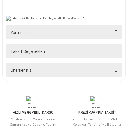
Yorumlar
Taksit Seçenekleri
Bu ürüne ilk yorumu siz yapın!
Önerileriniz
Yorum Yaz
Bu ürünün fiyat bilgisi, resim, ürün açıklamalarında ve diğer konularda
yetersiz gördüğünüz noktaları öneri formunu kullanarak tarafımıza
iletebilirsiniz.
Görüş ve önerileriniz için teşekkür ederiz.
HIZLI VE GÜVENLİ KARGO
KREDİ KARTINA TAKSİT
Ürün resmi kalitesiz, bozuk veya görüntülenemiyor.
Yerden Isıtma Malzemeleriniz
Yerden Isıtma Malzemesi Alırken
Ürün açıklamasında eksik bilgiler bulunuyor.
Zamanında ve Güvenle Teslim
Kolay Kart Taksitleriyle Bütçenizi