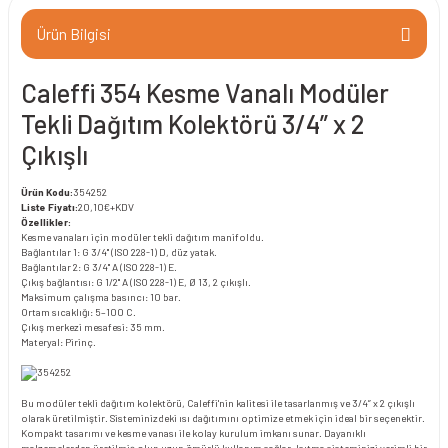
Ürün Bilgisi
Caleffi 354 Kesme Vanalı Modüler
Tekli Dağıtım Kolektörü 3/4” x 2
Çıkışlı
Ürün Kodu:
354252
Liste Fiyatı:
20,10€+KDV
Özellikler:
Kesme vanaları için modüler tekli dağıtım manifoldu.
Bağlantılar 1: G 3/4" (ISO 228-1) D, düz yatak.
Bağlantılar 2: G 3/4" A (ISO 228-1) E.
Çıkış bağlantısı: G 1/2" A (ISO 228-1) E, Ø 13, 2 çıkışlı.
Maksimum çalışma basıncı: 10 bar.
Ortam sıcaklığı: 5–100 C.
Çıkış merkezi mesafesi: 35 mm.
Materyal: Pirinç.
Bu modüler tekli dağıtım kolektörü, Caleffi'nin kalitesi ile tasarlanmış ve 3/4” x 2 çıkışlı
olarak üretilmiştir. Sisteminizdeki ısı dağıtımını optimize etmek için ideal bir seçenektir.
Kompakt tasarımı ve kesme vanası ile kolay kurulum imkanı sunar. Dayanıklı