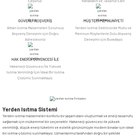
Ediyoruz.
Rahatlatın ve Tasarruf Edin
Ürün bilgilerinde hatalar bulunuyor.
Ürün fiyatı diğer sitelerden daha pahalı.
Bu ürüne benzer farklı alternatifler olmalı.
GÜVENLİ ALIŞVERİŞ
MÜŞTERİ MEMNUNİYETİ
Alttan Isıtma Malzemeleri Sorunsuz
Yerden Isıtma Sektöründe Mutlu ve
Alışveriş Deneyimi için Doğru
Memnun Müşterilerle Dolu Alışveriş
Adrestesiniz
Deneyimi için Buradayız
HAK ENERJİ GÜVENCESİ İLE
Gönder
Hakenerji Güvencesi İle Yüksek
Isıtma Verimliliği İçin İdeal Bir Isıtma
Çözümü Sunmaktayız.
Yerden Isıtma Sistemi
Yerden ısıtma malzemeleri konforlu bir yaşam alanı oluşturmak ve enerji tasarrufu
sağlamak için mükemmel bir seçenektir. Hakenerji güvencesi ile yüksek
verimliliği, düşük enerji tüketimi ve estetik görünümüyle modern binalar için ideal
bir ısıtma çözümü sunmaktayız. Uzmanlarımız tarafından doğru bir şekilde