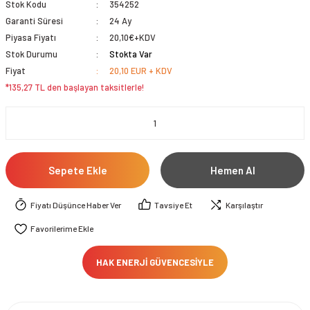
Stok Kodu
354252
Garanti Süresi
24 Ay
Piyasa Fiyatı
20,10€+KDV
Stok Durumu
Stokta Var
Fiyat
20,10 EUR + KDV
*135,27 TL den başlayan taksitlerle!
Sepete Ekle
Hemen Al
Fiyatı Düşünce Haber Ver
Tavsiye Et
Karşılaştır
HAK ENERJİ GÜVENCESİYLE