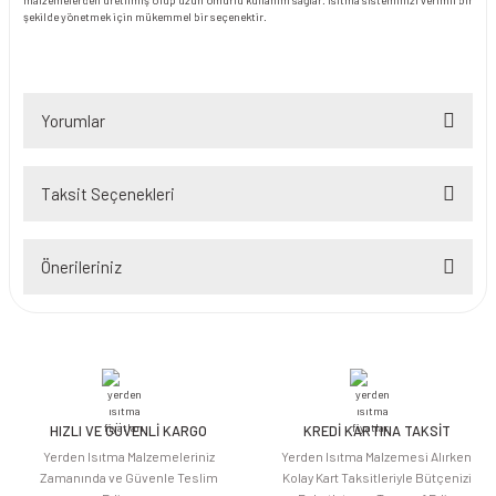
malzemelerden üretilmiş olup uzun ömürlü kullanım sağlar. Isıtma sisteminizi verimli bir
şekilde yönetmek için mükemmel bir seçenektir.
Yorumlar
Taksit Seçenekleri
Bu ürüne ilk yorumu siz yapın!
Önerileriniz
Yorum Yaz
Bu ürünün fiyat bilgisi, resim, ürün açıklamalarında ve diğer konularda
yetersiz gördüğünüz noktaları öneri formunu kullanarak tarafımıza
iletebilirsiniz.
Görüş ve önerileriniz için teşekkür ederiz.
HIZLI VE GÜVENLİ KARGO
KREDİ KARTINA TAKSİT
Ürün resmi kalitesiz, bozuk veya görüntülenemiyor.
Yerden Isıtma Malzemeleriniz
Yerden Isıtma Malzemesi Alırken
Ürün açıklamasında eksik bilgiler bulunuyor.
Zamanında ve Güvenle Teslim
Kolay Kart Taksitleriyle Bütçenizi