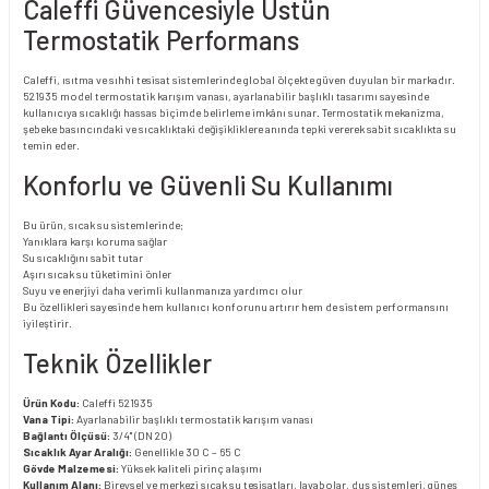
Caleffi Güvencesiyle Üstün
Termostatik Performans
Caleffi, ısıtma ve sıhhi tesisat sistemlerinde global ölçekte güven duyulan bir markadır.
521935 model termostatik karışım vanası, ayarlanabilir başlıklı tasarımı sayesinde
kullanıcıya sıcaklığı hassas biçimde belirleme imkânı sunar. Termostatik mekanizma,
şebeke basıncındaki ve sıcaklıktaki değişikliklere anında tepki vererek sabit sıcaklıkta su
temin eder.
Konforlu ve Güvenli Su Kullanımı
Bu ürün, sıcak su sistemlerinde;
Yanıklara karşı koruma sağlar
Su sıcaklığını sabit tutar
Aşırı sıcak su tüketimini önler
Suyu ve enerjiyi daha verimli kullanmanıza yardımcı olur
Bu özellikleri sayesinde hem kullanıcı konforunu artırır hem de sistem performansını
iyileştirir.
Teknik Özellikler
Ürün Kodu:
Caleffi 521935
Vana Tipi:
Ayarlanabilir başlıklı termostatik karışım vanası
Bağlantı Ölçüsü:
3/4" (DN 20)
Sıcaklık Ayar Aralığı:
Genellikle 30 C – 65 C
Gövde Malzemesi:
Yüksek kaliteli pirinç alaşımı
Kullanım Alanı:
Bireysel ve merkezi sıcak su tesisatları, lavabolar, duş sistemleri, güneş