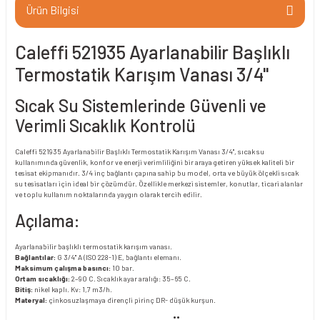
Ürün Bilgisi
Caleffi 521935 Ayarlanabilir Başlıklı
Termostatik Karışım Vanası 3/4"
Sıcak Su Sistemlerinde Güvenli ve
Verimli Sıcaklık Kontrolü
Caleffi 521935 Ayarlanabilir Başlıklı Termostatik Karışım Vanası 3/4", sıcak su
kullanımında güvenlik, konfor ve enerji verimliliğini bir araya getiren yüksek kaliteli bir
tesisat ekipmanıdır. 3/4 inç bağlantı çapına sahip bu model, orta ve büyük ölçekli sıcak
su tesisatları için ideal bir çözümdür. Özellikle merkezi sistemler, konutlar, ticari alanlar
ve toplu kullanım noktalarında yaygın olarak tercih edilir.
Açılama:
Ayarlanabilir başlıklı termostatik karışım vanası.
Bağlantılar:
G 3/4" A (ISO 228-1) E, bağlantı elemanı.
Maksimum çalışma basıncı:
10 bar.
Ortam sıcaklığı:
2–90 C. Sıcaklık ayar aralığı: 35–65 C.
Bitiş:
nikel kaplı. Kv: 1,7 m3/h.
Materyal:
çinkosuzlaşmaya dirençli pirinç DR- düşük kurşun.