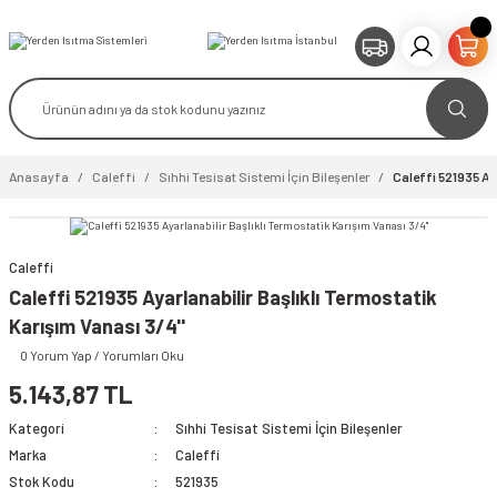
Anasayfa
Caleffi
Sıhhi Tesisat Sistemi İçin Bileşenler
Caleffi 521935 Aya
Caleffi
video izle
Caleffi 521935 Ayarlanabilir Başlıklı Termostatik
Karışım Vanası 3/4''
0 Yorum Yap / Yorumları Oku
5.143,87 TL
Kategori
Sıhhi Tesisat Sistemi İçin Bileşenler
Marka
Caleffi
Stok Kodu
521935