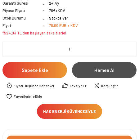
Garanti Süresi
24 Ay
Piyasa Fiyatı
78€+KDV
Stok Durumu
Stokta Var
Fiyat
78,00 EUR + KDV
*524,93 TL den başlayan taksitlerle!
Sepete Ekle
Hemen Al
Fiyatı Düşünce Haber Ver
Tavsiye Et
Karşılaştır
HAK ENERJİ GÜVENCESİYLE