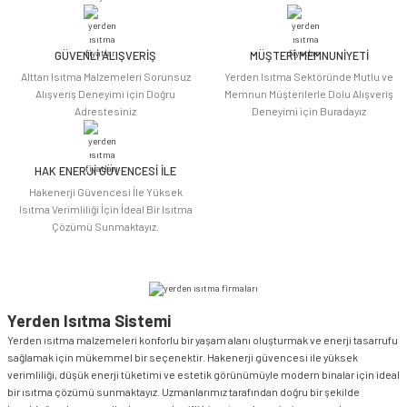
Ürün bilgilerinde hatalar bulunuyor.
Ürün fiyatı diğer sitelerden daha pahalı.
Bu ürüne benzer farklı alternatifler olmalı.
GÜVENLİ ALIŞVERİŞ
MÜŞTERİ MEMNUNİYETİ
Alttan Isıtma Malzemeleri Sorunsuz
Yerden Isıtma Sektöründe Mutlu ve
Alışveriş Deneyimi için Doğru
Memnun Müşterilerle Dolu Alışveriş
Adrestesiniz
Deneyimi için Buradayız
HAK ENERJİ GÜVENCESİ İLE
Gönder
Hakenerji Güvencesi İle Yüksek
Isıtma Verimliliği İçin İdeal Bir Isıtma
Çözümü Sunmaktayız.
Yerden Isıtma Sistemi
Yerden ısıtma malzemeleri konforlu bir yaşam alanı oluşturmak ve enerji tasarrufu
sağlamak için mükemmel bir seçenektir. Hakenerji güvencesi ile yüksek
verimliliği, düşük enerji tüketimi ve estetik görünümüyle modern binalar için ideal
bir ısıtma çözümü sunmaktayız. Uzmanlarımız tarafından doğru bir şekilde