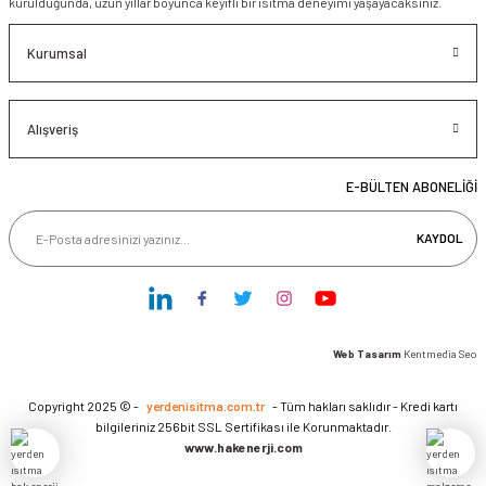
kurulduğunda, uzun yıllar boyunca keyifli bir ısıtma deneyimi yaşayacaksınız.
Kurumsal
Alışveriş
E-BÜLTEN ABONELİĞİ
KAYDOL
Web Tasarım
Kentmedia Seo
Copyright 2025 © -
yerdenisitma.com.tr
- Tüm hakları saklıdır - Kredi kartı
bilgileriniz 256bit SSL Sertifikası ile Korunmaktadır.
www.hakenerji.com