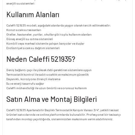
enerjili su sistemleri
Kullanım Alanları
Caleffi 521935 modeli, aşağıdaki alanlarda yaygın olarak tercih edilmektedir:
Konut sıcak su tesisatları
Oteller, hastaneler, yurtlar, okullar gibi toplu kullanım alanları
Güneş enerjili su ısıtma sistemleri
Kombili veya merkezi sistemle çalışan banyolar ve duşlar
Endüstriyel sıcak su dağıtım sistemleri
Neden Caleffi 521935?
Geniş bağlantı çapı ile yüksek debi gerektiren sistemlere uygun
Termostatik kontrol ile sabit sıcaklık ve maksimum güvenlik
Dayanıklı, korozyona dirençli malzeme
Su ve enerji tasarrufu sağlar
Caleffi mühendisliği ile uzun ömürlü ve sorunsuz kullanım
Satın Alma ve Montaj Bilgileri
Caleffi 521935 Ayarlanabilir Başlıklı Termostatik Karışım Vanası 3/4", yetkili tesisat
ürünleri satıcılarında ve online platformlarda bulunabilir. Profesyonel bir tesisatçı
tarafından montajı yapıldığında, sisteminizden maksimum verim alabilirsiniz.