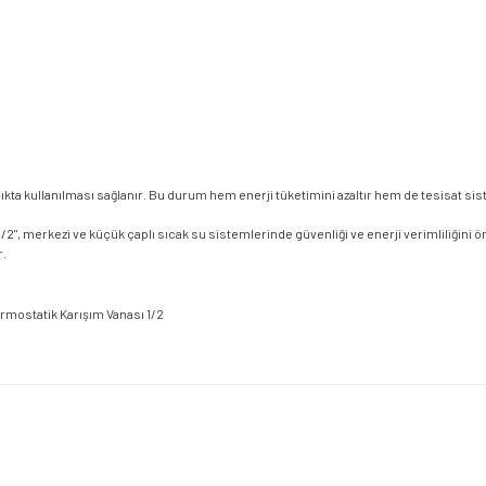
kta kullanılması sağlanır. Bu durum hem enerji tüketimini azaltır hem de tesisat sis
/2", merkezi ve küçük çaplı sıcak su sistemlerinde güvenliği ve enerji verimliliğini ön 
r.
etersiz gördüğünüz noktaları öneri formunu kullanarak tarafımıza iletebilirsiniz.
Bu ürüne ilk yorumu siz yapın!