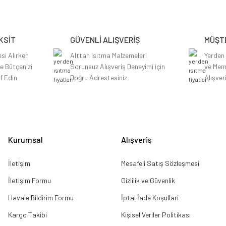
Yorum Yaz
KSİT
GÜVENLİ ALIŞVERİŞ
MÜŞTE
si Alırken
Alttan Isıtma Malzemeleri
Yerden
le Bütçenizi
Sorunsuz Alışveriş Deneyimi için
ve Mem
f Edin
Doğru Adrestesiniz
Alışver
Gönder
Kurumsal
Alışveriş
İletişim
Mesafeli Satış Sözleşmesi
İletişim Formu
Gizlilik ve Güvenlik
Havale Bildirim Formu
İptal İade Koşullari
Kargo Takibi
Kişisel Veriler Politikası