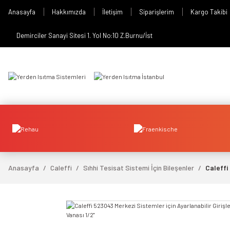
Anasayfa
Hakkımızda
İletişim
Siparişlerim
Kargo Takibi
Demirciler Sanayi Sitesi 1. Yol No:10 Z.Burnu/İst
Anasayfa
Caleffi
Sıhhi Tesisat Sistemi İçin Bileşenler
Caleffi
video izle