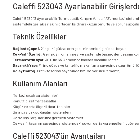
Caleffi 523043 Ayarlanabilir Girişler
Caleffi 523043 Ayarlanabilir Termostatik Karışım Vanası 1/2", merkezi sistemler
sistemdeki geri akış riskini ortadan kaldırarak uzun ömürlü ve sorunsuz çal
Teknik Özellikler
Bağlantı Çapı:
1/2 inç – küçük ve orta çaplı sistemler için ideal boyut.
Çek-Valf Özelliği:
Geri akışın önlenmesi ve sistemde basınç dengesinin ko
Termostatik Ayar:
30 C ile 65 C arasında hassas sıcaklık kontrolü.
Dayanıklı Yapı:
Pirinç gövde ve kaliteli iç mekanizma sayesinde uzun ömürl
Kolay Montaj:
Pratik tasarımı sayesinde hızlı ve sorunsuz montaj.
Kullanım Alanları
Merkezi sıcak su sistemleri
Konut tipi ısıtma tesisatları
Küçük ve orta ölçekli ticari tesisler
Bina içi sıcak su dağıtım sistemleri
Geri akışa karşı koruma gereken sistemler
Çek-valfli tasarım sayesinde, sistemdeki suyun geri akışı engellenir, böyl
Caleffi 523043’ün Avantajları