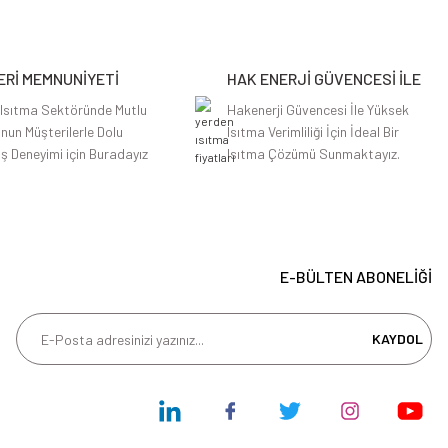
Rİ MEMNUNİYETİ
HAK ENERJİ GÜVENCESİ İLE
 Isıtma Sektöründe Mutlu
Hakenerji Güvencesi İle Yüksek
nun Müşterilerle Dolu
Isıtma Verimliliği İçin İdeal Bir
iş Deneyimi için Buradayız
Isıtma Çözümü Sunmaktayız.
E-BÜLTEN ABONELİĞİ
KAYDOL