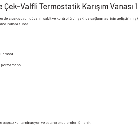
de Çek-Valfli Termostatik Karışım Vanası
de sıcak suyun güvenli, sabit ve kontrollü bir şekilde sağlanması için geliştirilmiş öz
ışma imkanı sunar.
runması.
ü performans.
ece çapraz kontaminasyon ve basınç problemleri önlenir.