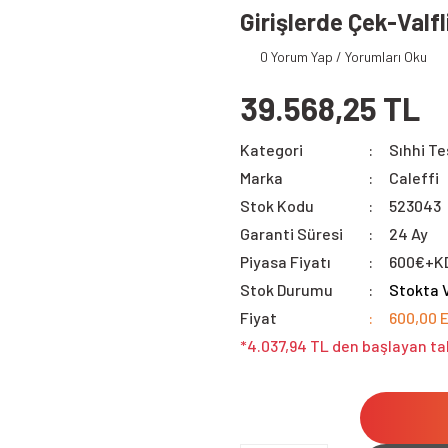
Girişlerde Çek-Valfl
0 Yorum Yap / Yorumları Oku
39.568,25 TL
Kategori
Sıhhi Te
Marka
Caleffi
Stok Kodu
523043
Garanti Süresi
24 Ay
Piyasa Fiyatı
600€+K
Stok Durumu
Stokta 
Fiyat
600,00 
*4.037,94 TL den başlayan tak