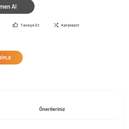
men Al
Tavsiye Et
Karşılaştır
SİYLE
Önerileriniz