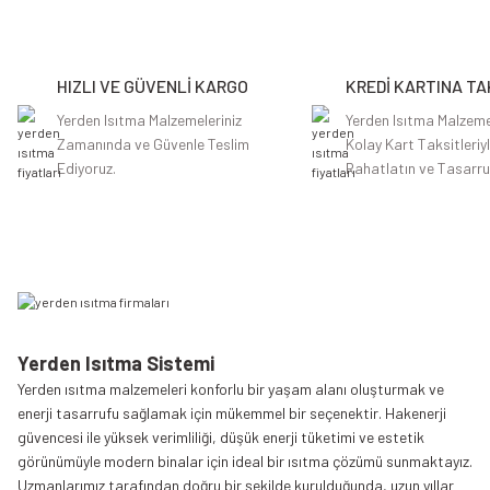
Ürün resmi kalitesiz, bozuk veya görüntülenemiyor.
Ürün açıklamasında eksik bilgiler bulunuyor.
HIZLI VE GÜVENLİ KARGO
KREDİ KARTINA TA
Ürün bilgilerinde hatalar bulunuyor.
Ürün fiyatı diğer sitelerden daha pahalı.
Yerden Isıtma Malzemeleriniz
Yerden Isıtma Malzeme
Zamanında ve Güvenle Teslim
Kolay Kart Taksitleriy
Bu ürüne benzer farklı alternatifler olmalı.
Ediyoruz.
Rahatlatın ve Tasarru
Yerden Isıtma Sistemi
Yerden ısıtma malzemeleri konforlu bir yaşam alanı oluşturmak ve
enerji tasarrufu sağlamak için mükemmel bir seçenektir. Hakenerji
güvencesi ile yüksek verimliliği, düşük enerji tüketimi ve estetik
görünümüyle modern binalar için ideal bir ısıtma çözümü sunmaktayız.
Uzmanlarımız tarafından doğru bir şekilde kurulduğunda, uzun yıllar