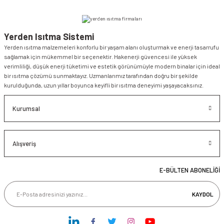
Yerden Isıtma Sistemi
Yerden ısıtma malzemeleri konforlu bir yaşam alanı oluşturmak ve enerji tasarrufu
sağlamak için mükemmel bir seçenektir. Hakenerji güvencesi ile yüksek
verimliliği, düşük enerji tüketimi ve estetik görünümüyle modern binalar için ideal
bir ısıtma çözümü sunmaktayız. Uzmanlarımız tarafından doğru bir şekilde
kurulduğunda, uzun yıllar boyunca keyifli bir ısıtma deneyimi yaşayacaksınız.
Kurumsal
Alışveriş
E-BÜLTEN ABONELİĞİ
KAYDOL