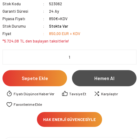
Stok Kodu
523062
Garanti Süresi
24 Ay
Piyasa Fiyatı
850€+KDV
Stok Durumu
Stokta Var
Fiyat
850,00 EUR + KDV
*5.724,08 TL den başlayan taksitlerle!
Sepete Ekle
Hemen Al
Fiyatı Düşünce Haber Ver
Tavsiye Et
Karşılaştır
HAK ENERJİ GÜVENCESİYLE