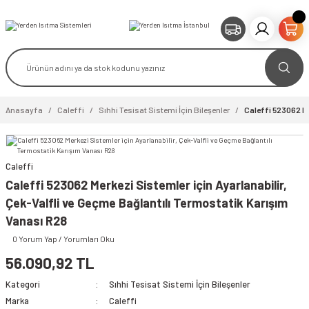
Anasayfa
Caleffi
Sıhhi Tesisat Sistemi İçin Bileşenler
Caleffi 523062 Me
Caleffi
video izle
Caleffi 523062 Merkezi Sistemler için Ayarlanabilir,
Çek-Valfli ve Geçme Bağlantılı Termostatik Karışım
Vanası R28
0 Yorum Yap / Yorumları Oku
56.090,92 TL
Kategori
Sıhhi Tesisat Sistemi İçin Bileşenler
Marka
Caleffi