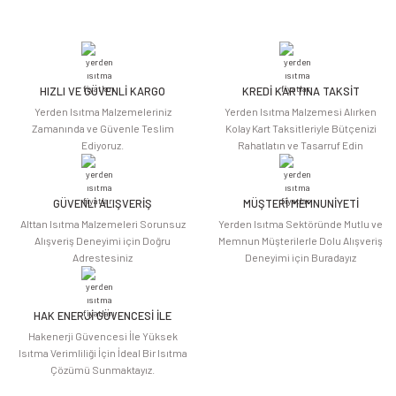
Bu ürünün fiyat bilgisi, resim, ürün açıklamalarında ve diğer konularda
yetersiz gördüğünüz noktaları öneri formunu kullanarak tarafımıza
iletebilirsiniz.
Görüş ve önerileriniz için teşekkür ederiz.
HIZLI VE GÜVENLİ KARGO
KREDİ KARTINA TAKSİT
Ürün resmi kalitesiz, bozuk veya görüntülenemiyor.
Yerden Isıtma Malzemeleriniz
Yerden Isıtma Malzemesi Alırken
Ürün açıklamasında eksik bilgiler bulunuyor.
Zamanında ve Güvenle Teslim
Kolay Kart Taksitleriyle Bütçenizi
Ediyoruz.
Rahatlatın ve Tasarruf Edin
Ürün bilgilerinde hatalar bulunuyor.
Ürün fiyatı diğer sitelerden daha pahalı.
Bu ürüne benzer farklı alternatifler olmalı.
GÜVENLİ ALIŞVERİŞ
MÜŞTERİ MEMNUNİYETİ
Alttan Isıtma Malzemeleri Sorunsuz
Yerden Isıtma Sektöründe Mutlu ve
Alışveriş Deneyimi için Doğru
Memnun Müşterilerle Dolu Alışveriş
Adrestesiniz
Deneyimi için Buradayız
HAK ENERJİ GÜVENCESİ İLE
Gönder
Hakenerji Güvencesi İle Yüksek
Isıtma Verimliliği İçin İdeal Bir Isıtma
Çözümü Sunmaktayız.