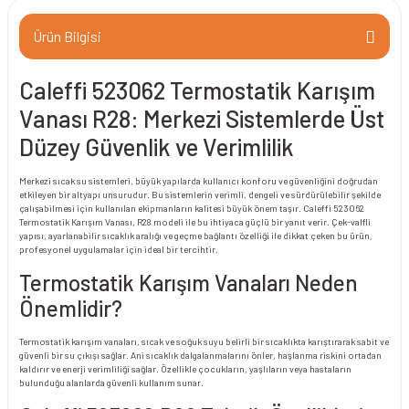
Ürün Bilgisi
Caleffi 523062 Termostatik Karışım
Vanası R28: Merkezi Sistemlerde Üst
Düzey Güvenlik ve Verimlilik
Merkezi sıcak su sistemleri, büyük yapılarda kullanıcı konforu ve güvenliğini doğrudan
etkileyen bir altyapı unsurudur. Bu sistemlerin verimli, dengeli ve sürdürülebilir şekilde
çalışabilmesi için kullanılan ekipmanların kalitesi büyük önem taşır. Caleffi 523062
Termostatik Karışım Vanası, R28 modeli ile bu ihtiyaca güçlü bir yanıt verir. Çek-valfli
yapısı, ayarlanabilir sıcaklık aralığı ve geçme bağlantı özelliği ile dikkat çeken bu ürün,
profesyonel uygulamalar için ideal bir tercihtir.
Termostatik Karışım Vanaları Neden
Önemlidir?
Termostatik karışım vanaları, sıcak ve soğuk suyu belirli bir sıcaklıkta karıştırarak sabit ve
güvenli bir su çıkışı sağlar. Ani sıcaklık dalgalanmalarını önler, haşlanma riskini ortadan
kaldırır ve enerji verimliliği sağlar. Özellikle çocukların, yaşlıların veya hastaların
bulunduğu alanlarda güvenli kullanım sunar.