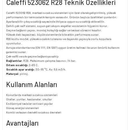
Caleffi 523062 R28 Teknik Özellikleri
Caleffi 523062 R28, merkezi sıcak su sistemleri için özel olarak geliştirilmiş, yüksek
performanslı bir termostatik karışım vanasıdır. Ürünün başlıca özellikleri şunlardır:
Ayarlanabilir çıkış sıcaklığı sayesinde ihtiyaca uygun su sıcaklığı elde edilir.
Dahili çek-valf sistemi, suyun geri akışını engeller ve sistemin hijyenini korur.
Geçme bağlantı yapısı, montaj kolaylığı sağlar ve tesisat süresini kısaltır.
Yüksek debi kapasitesi, büyük sistemlerde bile etkin performans sunar.
R28 kodlu model, yüksek sıcaklık toleransı ve dayanıklı yapısıyla zorlu koşullara
uyumludur.
Avrupa standartlarına (EN 1111, EN 1287) uygun üretim kalitesi ile uzun ömürlü kullanım
garantisi sunar.
Çek-valfli ve sıkı geçme bağlantıya sahip
Bağlantılar:
R 28. Maksimum çalışma basıncı: 14 bar.
Ortam sıcaklığı:
2–85 C.
Sıcaklık ayar aralığı:
30–65 °C. Kv: 6,9 m3/h.
Materyal:
pirinç.
Kullanım Alanları
Konutlarda merkezi sıcak su sistemleri
Oteller, yurtlar, hastaneler, okullar
Endüstriyel tesisler ve ticari yapılar
Güneş enerjisi sistemleri
Kombi ve kazan destekli sıcak su devreleri
Avantajları