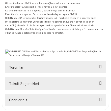
Güvenli kullanım: Sabit sıcaklıkta su sağlar, skaldan korunma sunar
Enerji tasarrufu: Gereksiz ısı kaybını ve su israfını önler
Kolay bakım: Arıza riski düşüktür, bakım ihtiyacı minimumdur
Modüler sistem uyumu: Farklı sistemlere kolay entegre edilebilir
Caleffi 523062 Termostatik Karışım Vanası R28, merkezi sistemlerin profesyonel
ihtiyaçlarına yanıt veren yüksek kaliteli bir çözümdür. Konfor, güvenlik ve enerji
verimliliğini tek bir üründe buluşturmak isteyenler için mükemmel bir tercihtir.
Caleffi’nin mühendislik kalitesiyle üretilen bu model, sisteminizin performansını uzun
yıllar boyunca destekleyecek şekilde tasarlanmıştır.
Yorumlar
Taksit Seçenekleri
Bu ürüne ilk yorumu siz yapın!
Önerileriniz
Yorum Yaz