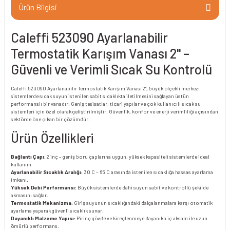
Ürün Bilgisi
Caleffi 523090 Ayarlanabilir
Termostatik Karışım Vanası 2" –
Güvenli ve Verimli Sıcak Su Kontrolü
Caleffi 523090 Ayarlanabilir Termostatik Karışım Vanası 2", büyük ölçekli merkezi
sistemlerde sıcak suyun istenilen sabit sıcaklıkta iletilmesini sağlayan üstün
performanslı bir vanadır. Geniş tesisatlar, ticari yapılar ve çok kullanıcılı sıcak su
sistemleri için özel olarak geliştirilmiştir. Güvenlik, konfor ve enerji verimliliği açısından
sektörde öne çıkan bir çözümdür.
Ürün Özellikleri
Bağlantı Çapı:
2 inç – geniş boru çaplarına uygun, yüksek kapasiteli sistemlerde ideal
kullanım.
Ayarlanabilir Sıcaklık Aralığı:
30 C – 65 C arasında istenilen sıcaklığa hassas ayarlama
imkanı.
Yüksek Debi Performansı:
Büyük sistemlerde dahi suyun sabit ve kontrollü şekilde
akmasını sağlar.
Termostatik Mekanizma:
Giriş suyunun sıcaklığındaki dalgalanmalara karşı otomatik
ayarlama yaparak güvenli sıcaklık sunar.
Dayanıklı Malzeme Yapısı:
Pirinç gövde ve kireçlenmeye dayanıklı iç aksam ile uzun
ömürlü performans.