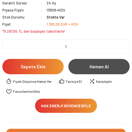
Garanti Süresi
24 Ay
Piyasa Fiyatı
1380€+KDV
Stok Durumu
Stokta Var
Fiyat
1.380,00 EUR + KDV
*9.297,55 TL den başlayan taksitlerle!
Sepete Ekle
Hemen Al
Fiyatı Düşünce Haber Ver
Tavsiye Et
Karşılaştır
HAK ENERJİ GÜVENCESİYLE