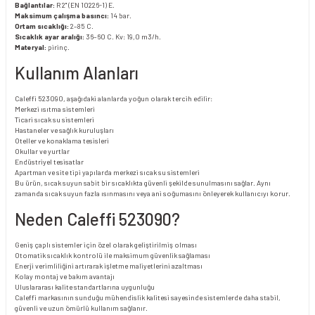
Bağlantılar:
R 2" (EN 10226-1) E.
Maksimum çalışma basıncı:
14 bar.
Ortam sıcaklığı:
2–85 C.
Sıcaklık ayar aralığı:
36–60 C. Kv: 19,0 m3/h.
Materyal:
pirinç.
Kullanım Alanları
Caleffi 523090, aşağıdaki alanlarda yoğun olarak tercih edilir:
Merkezi ısıtma sistemleri
Ticari sıcak su sistemleri
Hastaneler ve sağlık kuruluşları
Oteller ve konaklama tesisleri
Okullar ve yurtlar
Endüstriyel tesisatlar
Apartman ve site tipi yapılarda merkezi sıcak su sistemleri
Bu ürün, sıcak suyun sabit bir sıcaklıkta güvenli şekilde sunulmasını sağlar. Aynı
zamanda sıcak suyun fazla ısınmasını veya ani soğumasını önleyerek kullanıcıyı korur.
Neden Caleffi 523090?
Geniş çaplı sistemler için özel olarak geliştirilmiş olması
Otomatik sıcaklık kontrolü ile maksimum güvenlik sağlaması
Enerji verimliliğini artırarak işletme maliyetlerini azaltması
Kolay montaj ve bakım avantajı
Uluslararası kalite standartlarına uygunluğu
Caleffi markasının sunduğu mühendislik kalitesi sayesinde sistemlerde daha stabil,
güvenli ve uzun ömürlü kullanım sağlanır.