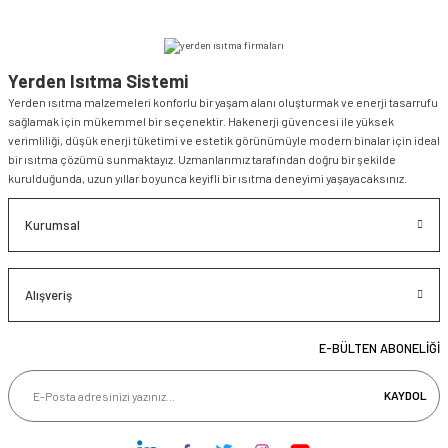
Yerden Isıtma Sistemi
Yerden ısıtma malzemeleri konforlu bir yaşam alanı oluşturmak ve enerji tasarrufu
sağlamak için mükemmel bir seçenektir. Hakenerji güvencesi ile yüksek
verimliliği, düşük enerji tüketimi ve estetik görünümüyle modern binalar için ideal
bir ısıtma çözümü sunmaktayız. Uzmanlarımız tarafından doğru bir şekilde
kurulduğunda, uzun yıllar boyunca keyifli bir ısıtma deneyimi yaşayacaksınız.
Kurumsal
Alışveriş
E-BÜLTEN ABONELİĞİ
KAYDOL