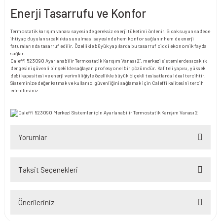
Enerji Tasarrufu ve Konfor
Termostatik karışım vanası sayesinde gereksiz enerji tüketimi önlenir. Sıcak suyun sadece
ihtiyaç duyulan sıcaklıkta sunulması sayesinde hem konfor sağlanır hem de enerji
faturalarında tasarruf edilir. Özellikle büyük yapılarda bu tasarruf ciddi ekonomik fayda
sağlar.
Caleffi 523090 Ayarlanabilir Termostatik Karışım Vanası 2", merkezi sistemlerde sıcaklık
dengesini güvenli bir şekilde sağlayan profesyonel bir çözümdür. Kaliteli yapısı, yüksek
debi kapasitesi ve enerji verimliliğiyle özellikle büyük ölçekli tesisatlarda ideal tercihtir.
Sisteminize değer katmak ve kullanıcı güvenliğini sağlamak için Caleffi kalitesini tercih
edebilirsiniz.
Yorumlar
Taksit Seçenekleri
Bu ürüne ilk yorumu siz yapın!
Önerileriniz
Yorum Yaz