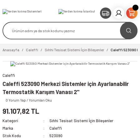
Anasayfa
Caleffi
Sıhhi Tesisat Sistemi İçin Bileşenler
Caleffi 523090 Me
Caleffi
video izle
Caleffi 523090 Merkezi Sistemler için Ayarlanabilir
Termostatik Karışım Vanası 2''
0 Yorum Yap / Yorumları Oku
91.107,82 TL
Kategori
Sıhhi Tesisat Sistemi İçin Bileşenler
Marka
Caleffi
Stok Kodu
523090