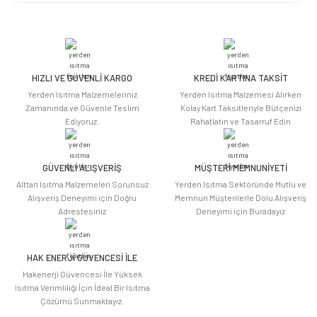
Bu ürünün fiyat bilgisi, resim, ürün açıklamalarında ve diğer konularda
yetersiz gördüğünüz noktaları öneri formunu kullanarak tarafımıza
iletebilirsiniz.
Görüş ve önerileriniz için teşekkür ederiz.
HIZLI VE GÜVENLİ KARGO
KREDİ KARTINA TAKSİT
Ürün resmi kalitesiz, bozuk veya görüntülenemiyor.
Yerden Isıtma Malzemeleriniz
Yerden Isıtma Malzemesi Alırken
Ürün açıklamasında eksik bilgiler bulunuyor.
Zamanında ve Güvenle Teslim
Kolay Kart Taksitleriyle Bütçenizi
Ediyoruz.
Rahatlatın ve Tasarruf Edin
Ürün bilgilerinde hatalar bulunuyor.
Ürün fiyatı diğer sitelerden daha pahalı.
Bu ürüne benzer farklı alternatifler olmalı.
GÜVENLİ ALIŞVERİŞ
MÜŞTERİ MEMNUNİYETİ
Alttan Isıtma Malzemeleri Sorunsuz
Yerden Isıtma Sektöründe Mutlu ve
Alışveriş Deneyimi için Doğru
Memnun Müşterilerle Dolu Alışveriş
Adrestesiniz
Deneyimi için Buradayız
HAK ENERJİ GÜVENCESİ İLE
Gönder
Hakenerji Güvencesi İle Yüksek
Isıtma Verimliliği İçin İdeal Bir Isıtma
Çözümü Sunmaktayız.