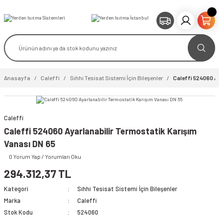
Anasayfa
Caleffi
Sıhhi Tesisat Sistemi İçin Bileşenler
Caleffi 524060 Ay
Caleffi
video izle
Caleffi 524060 Ayarlanabilir Termostatik Karışım
Vanası DN 65
0 Yorum Yap / Yorumları Oku
294.312,37 TL
Kategori
Sıhhi Tesisat Sistemi İçin Bileşenler
Marka
Caleffi
Stok Kodu
524060