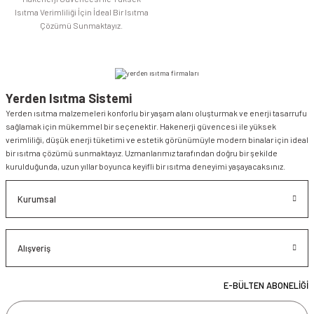
Isıtma Verimliliği İçin İdeal Bir Isıtma
Çözümü Sunmaktayız.
Yerden Isıtma Sistemi
Yerden ısıtma malzemeleri konforlu bir yaşam alanı oluşturmak ve enerji tasarrufu
sağlamak için mükemmel bir seçenektir. Hakenerji güvencesi ile yüksek
verimliliği, düşük enerji tüketimi ve estetik görünümüyle modern binalar için ideal
bir ısıtma çözümü sunmaktayız. Uzmanlarımız tarafından doğru bir şekilde
kurulduğunda, uzun yıllar boyunca keyifli bir ısıtma deneyimi yaşayacaksınız.
Kurumsal
Alışveriş
E-BÜLTEN ABONELİĞİ