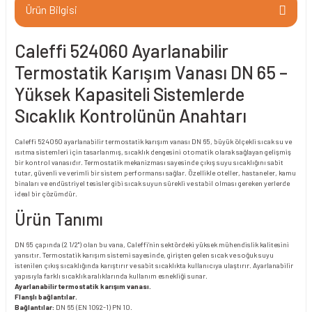
Ürün Bilgisi
Caleffi 524060 Ayarlanabilir
Termostatik Karışım Vanası DN 65 –
Yüksek Kapasiteli Sistemlerde
Sıcaklık Kontrolünün Anahtarı
Caleffi 524060 ayarlanabilir termostatik karışım vanası DN 65, büyük ölçekli sıcak su ve
ısıtma sistemleri için tasarlanmış, sıcaklık dengesini otomatik olarak sağlayan gelişmiş
bir kontrol vanasıdır. Termostatik mekanizması sayesinde çıkış suyu sıcaklığını sabit
tutar, güvenli ve verimli bir sistem performansı sağlar. Özellikle oteller, hastaneler, kamu
binaları ve endüstriyel tesisler gibi sıcak suyun sürekli ve stabil olması gereken yerlerde
ideal bir çözümdür.
Ürün Tanımı
DN 65 çapında (2 1/2") olan bu vana, Caleffi’nin sektördeki yüksek mühendislik kalitesini
yansıtır. Termostatik karışım sistemi sayesinde, girişten gelen sıcak ve soğuk suyu
istenilen çıkış sıcaklığında karıştırır ve sabit sıcaklıkta kullanıcıya ulaştırır. Ayarlanabilir
yapısıyla farklı sıcaklık aralıklarında kullanım esnekliği sunar.
Ayarlanabilir termostatik karışım vanası.
Flanşlı bağlantılar.
Bağlantılar:
DN 65 (EN 1092-1) PN 10.