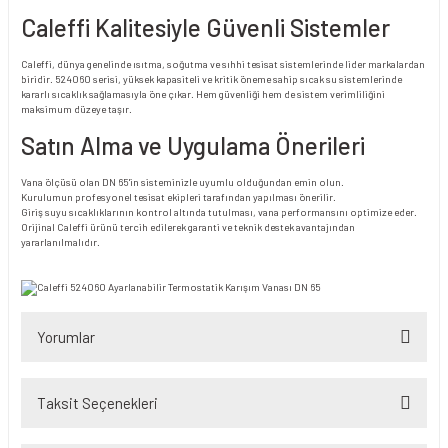
Caleffi Kalitesiyle Güvenli Sistemler
Caleffi, dünya genelinde ısıtma, soğutma ve sıhhi tesisat sistemlerinde lider markalardan
biridir. 524060 serisi, yüksek kapasiteli ve kritik öneme sahip sıcak su sistemlerinde
kararlı sıcaklık sağlamasıyla öne çıkar. Hem güvenliği hem de sistem verimliliğini
maksimum düzeye taşır.
Satın Alma ve Uygulama Önerileri
Vana ölçüsü olan DN 65'in sisteminizle uyumlu olduğundan emin olun.
Kurulumun profesyonel tesisat ekipleri tarafından yapılması önerilir.
Giriş suyu sıcaklıklarının kontrol altında tutulması, vana performansını optimize eder.
Orijinal Caleffi ürünü tercih edilerek garanti ve teknik destek avantajından
yararlanılmalıdır.
Yorumlar
Taksit Seçenekleri
Bu ürüne ilk yorumu siz yapın!