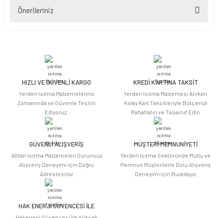
Önerileriniz
Yorum Yaz
Bu ürünün fiyat bilgisi, resim, ürün açıklamalarında ve diğer konularda
yetersiz gördüğünüz noktaları öneri formunu kullanarak tarafımıza
iletebilirsiniz.
Görüş ve önerileriniz için teşekkür ederiz.
HIZLI VE GÜVENLİ KARGO
KREDİ KARTINA TAKSİT
Ürün resmi kalitesiz, bozuk veya görüntülenemiyor.
Yerden Isıtma Malzemeleriniz
Yerden Isıtma Malzemesi Alırken
Ürün açıklamasında eksik bilgiler bulunuyor.
Zamanında ve Güvenle Teslim
Kolay Kart Taksitleriyle Bütçenizi
Ediyoruz.
Rahatlatın ve Tasarruf Edin
Ürün bilgilerinde hatalar bulunuyor.
Ürün fiyatı diğer sitelerden daha pahalı.
Bu ürüne benzer farklı alternatifler olmalı.
GÜVENLİ ALIŞVERİŞ
MÜŞTERİ MEMNUNİYETİ
Alttan Isıtma Malzemeleri Sorunsuz
Yerden Isıtma Sektöründe Mutlu ve
Alışveriş Deneyimi için Doğru
Memnun Müşterilerle Dolu Alışveriş
Adrestesiniz
Deneyimi için Buradayız
HAK ENERJİ GÜVENCESİ İLE
Gönder
Hakenerji Güvencesi İle Yüksek