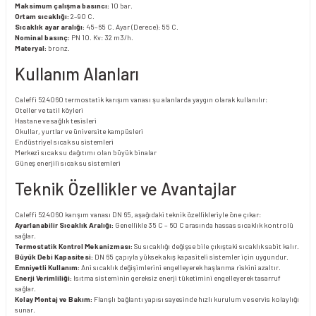
Maksimum çalışma basıncı:
10 bar.
Ortam sıcaklığı:
2–90 C.
Sıcaklık ayar aralığı:
45–65 C. Ayar (Derece): 55 C.
Nominal basınç:
PN 10. Kv: 32 m3/h.
Materyal:
bronz.
Kullanım Alanları
Caleffi 524060 termostatik karışım vanası şu alanlarda yaygın olarak kullanılır:
Oteller ve tatil köyleri
Hastane ve sağlık tesisleri
Okullar, yurtlar ve üniversite kampüsleri
Endüstriyel sıcak su sistemleri
Merkezi sıcak su dağıtımı olan büyük binalar
Güneş enerjili sıcak su sistemleri
Teknik Özellikler ve Avantajlar
Caleffi 524060 karışım vanası DN 65, aşağıdaki teknik özellikleriyle öne çıkar:
Ayarlanabilir Sıcaklık Aralığı:
Genellikle 35 C – 60 C arasında hassas sıcaklık kontrolü
sağlar.
Termostatik Kontrol Mekanizması:
Su sıcaklığı değişse bile çıkıştaki sıcaklık sabit kalır.
Büyük Debi Kapasitesi:
DN 65 çapıyla yüksek akış kapasiteli sistemler için uygundur.
Emniyetli Kullanım:
Ani sıcaklık değişimlerini engelleyerek haşlanma riskini azaltır.
Enerji Verimliliği:
Isıtma sisteminin gereksiz enerji tüketimini engelleyerek tasarruf
sağlar.
Kolay Montaj ve Bakım:
Flanşlı bağlantı yapısı sayesinde hızlı kurulum ve servis kolaylığı
sunar.