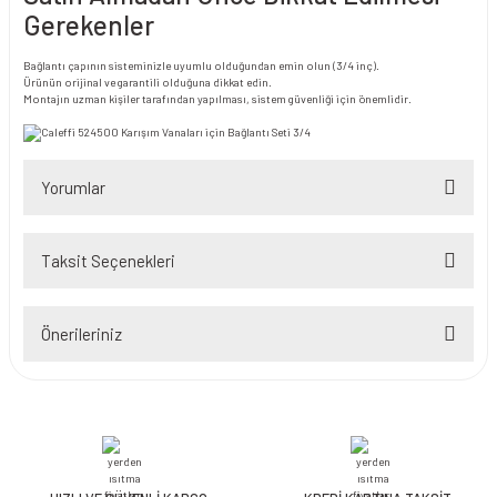
Gerekenler
Bağlantı çapının sisteminizle uyumlu olduğundan emin olun (3/4 inç).
Ürünün orijinal ve garantili olduğuna dikkat edin.
Montajın uzman kişiler tarafından yapılması, sistem güvenliği için önemlidir.
Yorumlar
Taksit Seçenekleri
Bu ürüne ilk yorumu siz yapın!
Önerileriniz
Yorum Yaz
Bu ürünün fiyat bilgisi, resim, ürün açıklamalarında ve diğer konularda
yetersiz gördüğünüz noktaları öneri formunu kullanarak tarafımıza
iletebilirsiniz.
Görüş ve önerileriniz için teşekkür ederiz.