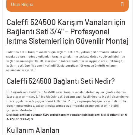
Ürün Bilgisi
Caleffi 524500 Karışım Vanaları için
Bağlantı Seti 3/4" – Profesyonel
Isıtma Sistemleri için Güvenilir Montaj
Caleffi 524500 karışım vanaları için bağlantı seti 3/4", yüksek performanslı ısıtma ve
sıcak su sistemlerinde kullanılan karışım vanalarının tesisata doğru ve güvenli biçimde
bağlanmasını sağlar. Caleffi markasının kalite standartlarına uygun olarak üretilmiş bu
bağlantı seti, özellikle enerji verimliliği, sistem güvenliği ve uzun ömürlü kullanım
açısından fark yaratır.
Caleffi 524500 Bağlantı Seti Nedir?
Bu bağlantı seti, Caleffi’nin 524500 serisi karışım vanaları ile tam uyum içinde çalışmak
üzere tasarlanmıştır. 3/4 inç ölçüsündeki bağlantı çapı, özellikle orta ölçekli sistemler ve
ticari uygulamalarda yaygın olarak kullanılır. Pirinç alaşım gövde yapısı ve kaliteli conta
donanımı sayesinde, bağlantı noktalarında sızdırmazlık sağlanır ve sistemin stabil
çalışması desteklenir.
Dişli bağlantıları bulunan 524 serisi karışım vanaları için bağlantı kiti. Bağlantılar: G
3/4" (ISO 228-1) D.
Kullanım Alanları