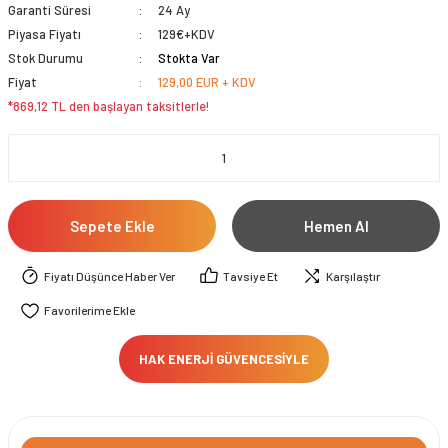
Garanti Süresi
24 Ay
Piyasa Fiyatı
129€+KDV
Stok Durumu
Stokta Var
Fiyat
129,00 EUR + KDV
*869,12 TL den başlayan taksitlerle!
Sepete Ekle
Hemen Al
Fiyatı Düşünce Haber Ver
Tavsiye Et
Karşılaştır
HAK ENERJİ GÜVENCESİYLE