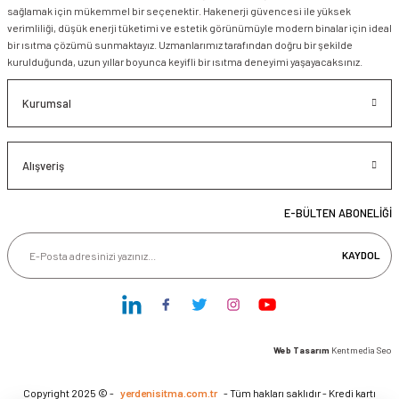
sağlamak için mükemmel bir seçenektir. Hakenerji güvencesi ile yüksek
verimliliği, düşük enerji tüketimi ve estetik görünümüyle modern binalar için ideal
bir ısıtma çözümü sunmaktayız. Uzmanlarımız tarafından doğru bir şekilde
kurulduğunda, uzun yıllar boyunca keyifli bir ısıtma deneyimi yaşayacaksınız.
Kurumsal
Alışveriş
E-BÜLTEN ABONELİĞİ
KAYDOL
Web Tasarım
Kentmedia Seo
Copyright 2025 © -
yerdenisitma.com.tr
- Tüm hakları saklıdır - Kredi kartı