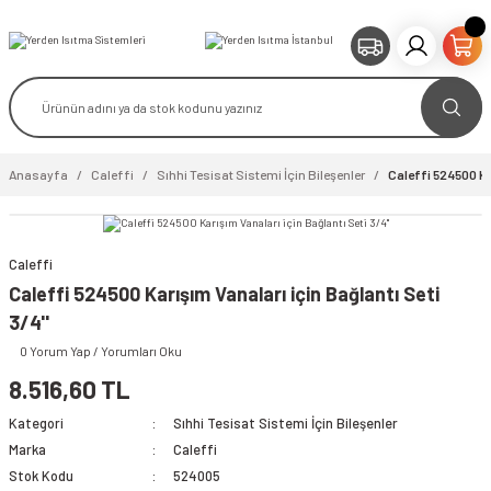
Anasayfa
Caleffi
Sıhhi Tesisat Sistemi İçin Bileşenler
Caleffi 524500 Kar
Caleffi
video izle
Caleffi 524500 Karışım Vanaları için Bağlantı Seti
3/4''
0 Yorum Yap / Yorumları Oku
8.516,60 TL
Kategori
Sıhhi Tesisat Sistemi İçin Bileşenler
Marka
Caleffi
Stok Kodu
524005