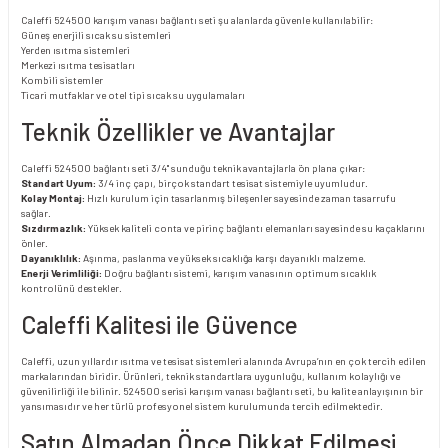
Caleffi 524500 karışım vanası bağlantı seti şu alanlarda güvenle kullanılabilir:
Güneş enerjili sıcak su sistemleri
Yerden ısıtma sistemleri
Merkezi ısıtma tesisatları
Kombili sistemler
Ticari mutfaklar ve otel tipi sıcak su uygulamaları
Teknik Özellikler ve Avantajlar
Caleffi 524500 bağlantı seti 3/4" sunduğu teknik avantajlarla ön plana çıkar:
Standart Uyum:
3/4 inç çapı, birçok standart tesisat sistemiyle uyumludur.
Kolay Montaj:
Hızlı kurulum için tasarlanmış bileşenler sayesinde zaman tasarrufu
sağlar.
Sızdırmazlık:
Yüksek kaliteli conta ve pirinç bağlantı elemanları sayesinde su kaçaklarını
önler.
Dayanıklılık:
Aşınma, paslanma ve yüksek sıcaklığa karşı dayanıklı malzeme.
Enerji Verimliliği:
Doğru bağlantı sistemi, karışım vanasının optimum sıcaklık
kontrolünü destekler.
Caleffi Kalitesi ile Güvence
Caleffi, uzun yıllardır ısıtma ve tesisat sistemleri alanında Avrupa’nın en çok tercih edilen
markalarından biridir. Ürünleri, teknik standartlara uygunluğu, kullanım kolaylığı ve
güvenilirliği ile bilinir. 524500 serisi karışım vanası bağlantı seti, bu kalite anlayışının bir
yansımasıdır ve her türlü profesyonel sistem kurulumunda tercih edilmektedir.
Satın Almadan Önce Dikkat Edilmesi