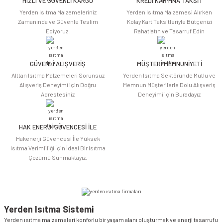
HIZLI VE GÜVENLİ KARGO
KREDİ KARTINA TAKSİT
Ürün resmi kalitesiz, bozuk veya görüntülenemiyor.
Yerden Isıtma Malzemeleriniz
Yerden Isıtma Malzemesi Alırken
Ürün açıklamasında eksik bilgiler bulunuyor.
Zamanında ve Güvenle Teslim
Kolay Kart Taksitleriyle Bütçenizi
Ediyoruz.
Rahatlatın ve Tasarruf Edin
Ürün bilgilerinde hatalar bulunuyor.
Ürün fiyatı diğer sitelerden daha pahalı.
Bu ürüne benzer farklı alternatifler olmalı.
GÜVENLİ ALIŞVERİŞ
MÜŞTERİ MEMNUNİYETİ
Alttan Isıtma Malzemeleri Sorunsuz
Yerden Isıtma Sektöründe Mutlu ve
Alışveriş Deneyimi için Doğru
Memnun Müşterilerle Dolu Alışveriş
Adrestesiniz
Deneyimi için Buradayız
HAK ENERJİ GÜVENCESİ İLE
Gönder
Hakenerji Güvencesi İle Yüksek
Isıtma Verimliliği İçin İdeal Bir Isıtma
Çözümü Sunmaktayız.
Yerden Isıtma Sistemi
Yerden ısıtma malzemeleri konforlu bir yaşam alanı oluşturmak ve enerji tasarrufu