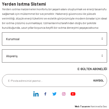
Yerden Isıtma Sistemi
Yerden ısıtma malzemeleri konforlu bir yaşam alanı oluşturmak ve enerji tasarrufu
sağlamak için mükemmel bir seçenektir. Hakenerji güvencesi ile yüksek
verimliliği, düşük enerji tüketimi ve estetik görünümüyle modern binalar için ideal
bir ısıtma çözümü sunmaktayız. Uzmanlarımız tarafından doğru bir şekilde
kurulduğunda, uzun yıllar boyunca keyifli bir ısıtma deneyimi yaşayacaksınız.
Kurumsal
Alışveriş
E-BÜLTEN ABONELİĞİ
KAYDOL
Web Tasarım
Kentmedia Seo