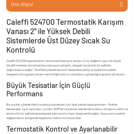
Ürün Bilgisi
Caleffi 524700 Termostatik Karışım
Vanası 2" ile Yüksek Debili
Sistemlerde Üst Düzey Sıcak Su
Kontrolü
Caleffi 524700 ayarlanabilir termostatik karışım vanası, 2 inç bağlantı çapı ile büyük
ölçekli merkezi sistemlerde sıcak suyun güvenli, dengeli ve verimli bir şekilde
dağıtılmasını sağlar. Özellikle yüksek hacimli tesisatlara sahip projelerde sıcaklık
dengesini koruyarak sistem verimliliğini artırır ve kullanıcı güvenliğini garanti altına alır.
Büyük Tesisatlar İçin Güçlü
Performans
Bu model, yüksek debili sıcak su sistemleri için özel olarak tasarlanmıştır. Oteller,
hastaneler, spor salonları, yurtlar, AVM’ler ve benzeri alanlarda sıcak su ihtiyacını sabit ve
kontrollü bir şekilde karşılayarak hem konfor hem de güvenlik sağlar. Suyun ani sıcaklık
değişimlerini önleyerek haşlanma riskini minimize eder.
Termostatik Kontrol ve Ayarlanabilir