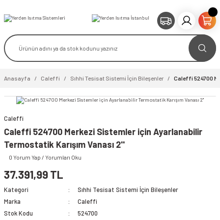
Anasayfa
Caleffi
Sıhhi Tesisat Sistemi İçin Bileşenler
Caleffi 524700 Me
Caleffi
video izle
Caleffi 524700 Merkezi Sistemler için Ayarlanabilir
Termostatik Karışım Vanası 2''
0 Yorum Yap / Yorumları Oku
37.391,99 TL
Kategori
Sıhhi Tesisat Sistemi İçin Bileşenler
Marka
Caleffi
Stok Kodu
524700