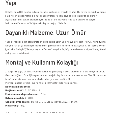
Yapı
Caleffi 524700, gelişmiş termostatik kartuş sistemiyle çalışır. Bu sayede soğuk ve sıcak
su girişlerini otomatik olarak dengeleyerek, kullanıcıya sabit sıcaklıkta su sunar.
Ayarlanabilir sıcaklık aralığı sayesinde sistem ihtiyaçlarına özel sıcaklık seviyesi
belirlenebilir ve istenildiğinde kolayca değiştirilebilir.
Dayanıklı Malzeme, Uzun Ömür
Yüksek kaliteli pirinçten üretilen gövdesi ile uzun yıllar dayanıklılığını korur. Korozyona
karşı dirençli yapısı sayesinde bakım gereksinimi minimum düzeydedir. Entegre çek valf
(geri akış önleyici) ile suyun geri dönmesi engellenir, böylece sistemin hijyenik ve güvenli
çalışması desteklenir.
Montaj ve Kullanım Kolaylığı
2" bağlantı çapı, endüstriyel tesisatlar ve geniş çaplı boru sistemleri ile tam uyumludur.
Geçme bağlantı özelliği sayesinde montajı kolaydır ve zaman kazandırır. Teknik personel
tarafından standart ekipmanlarla rahatça monte edilebilir.
Merkezi sistemler için, ayarlanabilir termostatik karışım vanası.
Devridaim bağlantılı.
Bağlantılar:
G 2" A (ISO 228-1) E.
Maksimum çalışma basıncı:
10 bar.
Ortam sıcaklığı:
2–90 C.
Sıcaklık ayar aralığı:
30–65 C. DN: DN 32 (gövde). Kv: 7,7 m3/h.
Materyal:
pirinç.