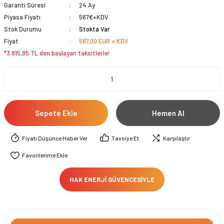
Garanti Süresi
24 Ay
Piyasa Fiyatı
567€+KDV
Stok Durumu
Stokta Var
Fiyat
567,00 EUR + KDV
*3.815,85 TL den başlayan taksitlerle!
Sepete Ekle
Hemen Al
Fiyatı Düşünce Haber Ver
Tavsiye Et
Karşılaştır
HAK ENERJİ GÜVENCESİYLE