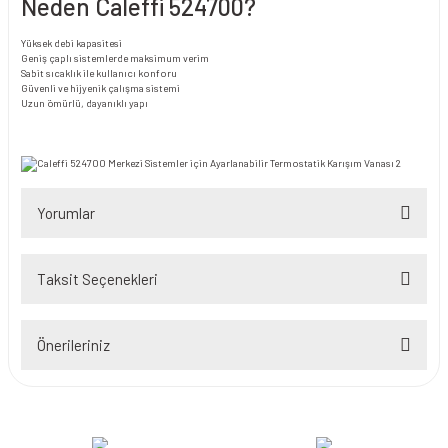
Neden Caleffi 524700?
Yüksek debi kapasitesi
Geniş çaplı sistemlerde maksimum verim
Sabit sıcaklık ile kullanıcı konforu
Güvenli ve hijyenik çalışma sistemi
Uzun ömürlü, dayanıklı yapı
Yorumlar
Taksit Seçenekleri
Bu ürüne ilk yorumu siz yapın!
Önerileriniz
Yorum Yaz
Bu ürünün fiyat bilgisi, resim, ürün açıklamalarında ve diğer konularda
yetersiz gördüğünüz noktaları öneri formunu kullanarak tarafımıza
iletebilirsiniz.