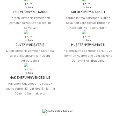
Görüş ve önerileriniz için teşekkür ederiz.
HIZLI VE GÜVENLİ KARGO
KREDİ KARTINA TAKSİT
Ürün resmi kalitesiz, bozuk veya görüntülenemiyor.
Yerden Isıtma Malzemeleriniz
Yerden Isıtma Malzemesi Alırken
Ürün açıklamasında eksik bilgiler bulunuyor.
Zamanında ve Güvenle Teslim
Kolay Kart Taksitleriyle Bütçenizi
Ediyoruz.
Rahatlatın ve Tasarruf Edin
Ürün bilgilerinde hatalar bulunuyor.
Ürün fiyatı diğer sitelerden daha pahalı.
Bu ürüne benzer farklı alternatifler olmalı.
GÜVENLİ ALIŞVERİŞ
MÜŞTERİ MEMNUNİYETİ
Alttan Isıtma Malzemeleri Sorunsuz
Yerden Isıtma Sektöründe Mutlu ve
Alışveriş Deneyimi için Doğru
Memnun Müşterilerle Dolu Alışveriş
Adrestesiniz
Deneyimi için Buradayız
HAK ENERJİ GÜVENCESİ İLE
Gönder
Hakenerji Güvencesi İle Yüksek
Isıtma Verimliliği İçin İdeal Bir Isıtma
Çözümü Sunmaktayız.