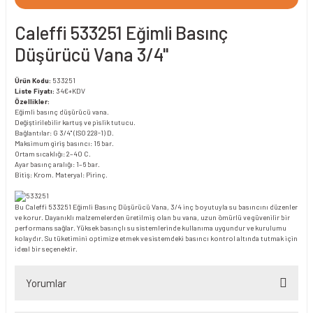
Caleffi 533251 Eğimli Basınç
Düşürücü Vana 3/4"
Ürün Kodu:
533251
Liste Fiyatı:
34€+KDV
Özellikler:
Eğimli basınç düşürücü vana.
Değiştirilebilir kartuş ve pislik tutucu.
Bağlantılar: G 3/4" (ISO 228-1) D.
Maksimum giriş basıncı: 16 bar.
Ortam sıcaklığı: 2–40 C.
Ayar basınç aralığı: 1–6 bar.
Bitiş: Krom. Materyal: Pirinç.
Bu Caleffi 533251 Eğimli Basınç Düşürücü Vana, 3/4 inç boyutuyla su basıncını düzenler
ve korur. Dayanıklı malzemelerden üretilmiş olan bu vana, uzun ömürlü ve güvenilir bir
performans sağlar. Yüksek basınçlı su sistemlerinde kullanıma uygundur ve kurulumu
kolaydır. Su tüketimini optimize etmek ve sistemdeki basıncı kontrol altında tutmak için
ideal bir seçenektir.
Yorumlar