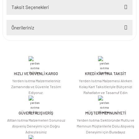
Taksit Seçenekleri
Bu ürüne ilk yorumu siz yapın!
Önerileriniz
Yorum Yaz
Bu ürünün fiyat bilgisi, resim, ürün açıklamalarında ve diğer konularda
yetersiz gördüğünüz noktaları öneri formunu kullanarak tarafımıza
iletebilirsiniz.
Görüş ve önerileriniz için teşekkür ederiz.
HIZLI VE GÜVENLİ KARGO
KREDİ KARTINA TAKSİT
Ürün resmi kalitesiz, bozuk veya görüntülenemiyor.
Yerden Isıtma Malzemeleriniz
Yerden Isıtma Malzemesi Alırken
Ürün açıklamasında eksik bilgiler bulunuyor.
Zamanında ve Güvenle Teslim
Kolay Kart Taksitleriyle Bütçenizi
Ediyoruz.
Rahatlatın ve Tasarruf Edin
Ürün bilgilerinde hatalar bulunuyor.
Ürün fiyatı diğer sitelerden daha pahalı.
Bu ürüne benzer farklı alternatifler olmalı.
GÜVENLİ ALIŞVERİŞ
MÜŞTERİ MEMNUNİYETİ
Alttan Isıtma Malzemeleri Sorunsuz
Yerden Isıtma Sektöründe Mutlu ve
Alışveriş Deneyimi için Doğru
Memnun Müşterilerle Dolu Alışveriş
Adrestesiniz
Deneyimi için Buradayız