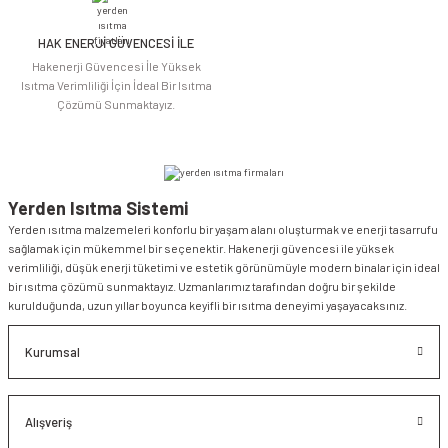
HAK ENERJİ GÜVENCESİ İLE
Gönder
Hakenerji Güvencesi İle Yüksek
Isıtma Verimliliği İçin İdeal Bir Isıtma
Çözümü Sunmaktayız.
Yerden Isıtma Sistemi
Yerden ısıtma malzemeleri konforlu bir yaşam alanı oluşturmak ve enerji tasarrufu
sağlamak için mükemmel bir seçenektir. Hakenerji güvencesi ile yüksek
verimliliği, düşük enerji tüketimi ve estetik görünümüyle modern binalar için ideal
bir ısıtma çözümü sunmaktayız. Uzmanlarımız tarafından doğru bir şekilde
kurulduğunda, uzun yıllar boyunca keyifli bir ısıtma deneyimi yaşayacaksınız.
Kurumsal
Alışveriş