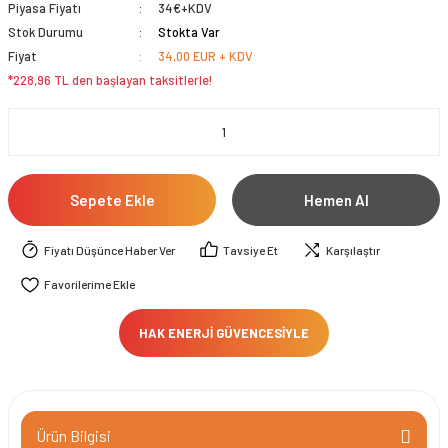
Piyasa Fiyatı
34€+KDV
Stok Durumu
Stokta Var
Fiyat
34,00 EUR + KDV
*228,96 TL den başlayan taksitlerle!
Sepete Ekle
Hemen Al
Fiyatı Düşünce Haber Ver
Tavsiye Et
Karşılaştır
HAK ENERJİ GÜVENCESİYLE
Ürün Bilgisi