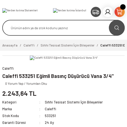
Anasayfa
Caleffi
Sıhhi Tesisat Sistemi İçin Bileşenler
Caleffi 533251 Eğ
Caleffi
video izle
Caleffi 533251 Eğimli Basınç Düşürücü Vana 3/4''
0 Yorum Yap / Yorumları Oku
2.243,64 TL
Kategori
Sıhhi Tesisat Sistemi İçin Bileşenler
Marka
Caleffi
Stok Kodu
533251
Garanti Süresi
24 Ay