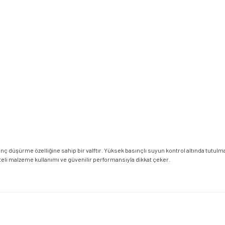
sınç düşürme özelliğine sahip bir valftır. Yüksek basınçlı suyun kontrol altında tutu
eli malzeme kullanımı ve güvenilir performansıyla dikkat çeker.
etersiz gördüğünüz noktaları öneri formunu kullanarak tarafımıza iletebilirsiniz.