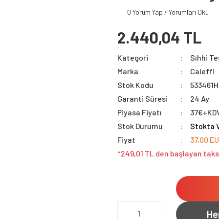
0 Yorum Yap / Yorumları Oku
2.440,04 TL
Kategori
Sıhhi Te
Marka
Caleffi
Stok Kodu
533461H
Garanti Süresi
24 Ay
Piyasa Fiyatı
37€+KD
Stok Durumu
Stokta 
Fiyat
37,00 E
*249,01 TL den başlayan taksi
He