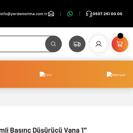
info@yerdenisitma.com.tr
0507 261 00 00
mli Basınç Düşürücü Vana 1''