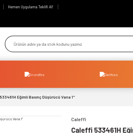
Hemen Uygulama Teklifi Al!
 533461H Eğimli Basınç Düşürücü Vana 1''
Caleffi
Caleffi 533461H Eği