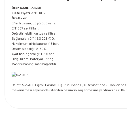
Ürün Kodu:
533461H
Liste Fiyatı:
37€+KDV
Özellikler:
Eğimli basınç düşürücü vana.
EN 1567 sertifikalı.
Değiştirilebilir kartuş ve filtre.
Bağlantılar: G 1" (ISO 228-1) D.
Maksimum giriş basıncı: 16 bar.
Ortam sıcaklığı: 2–80 C.
Ayar basınç aralığı: 1–5,5 bar.
Bitiş: Krom. Materyal: Pirinç.
1/4” dişi basınç saati bağlantılı.
Caleffi 533461H Eğimli Basınç Düşürücü Vana 1", su tesisatında kullanılan ba
mekanizması sayesinde istenilen basıncın sağlanmasına yardımcı olur. Kalit
Bu ürünün fiyat bilgisi, resim, ürün açıklamalarında ve diğer konularda y
Görüş ve önerileriniz için teşekkür ederiz.