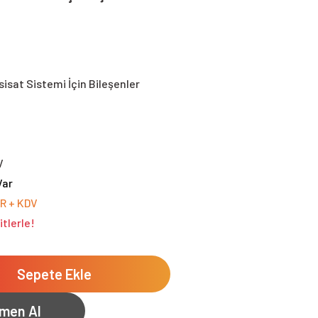
sisat Sistemi İçin Bileşenler
V
Var
UR + KDV
tlerle!
Sepete Ekle
men Al