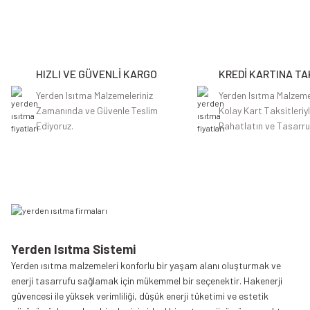
Ürün resmi kalitesiz, bozuk veya görüntülenemiyor.
Ürün açıklamasında eksik bilgiler bulunuyor.
HIZLI VE GÜVENLİ KARGO
KREDİ KARTINA TA
Ürün bilgilerinde hatalar bulunuyor.
Ürün fiyatı diğer sitelerden daha pahalı.
Yerden Isıtma Malzemeleriniz
Yerden Isıtma Malzeme
Zamanında ve Güvenle Teslim
Kolay Kart Taksitleriy
Bu ürüne benzer farklı alternatifler olmalı.
Ediyoruz.
Rahatlatın ve Tasarru
Yerden Isıtma Sistemi
Yerden ısıtma malzemeleri konforlu bir yaşam alanı oluşturmak ve
enerji tasarrufu sağlamak için mükemmel bir seçenektir. Hakenerji
güvencesi ile yüksek verimliliği, düşük enerji tüketimi ve estetik