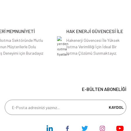
Rİ MEMNUNİYETİ
HAK ENERJİ GÜVENCESİ İLE
 Isıtma Sektöründe Mutlu
Hakenerji Güvencesi İle Yüksek
nun Müşterilerle Dolu
Isıtma Verimliliği İçin İdeal Bir
iş Deneyimi için Buradayız
Isıtma Çözümü Sunmaktayız.
E-BÜLTEN ABONELİĞİ
KAYDOL