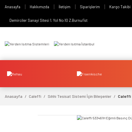
Anasayfa
Hakkımızda
İletişim
Siparişlerim
Kargo Takibi
Demirciler Sanayi Sitesi 1. Yol No:10 Z.Burnu/İst
Anasayfa
Caleffi
Sıhhi Tesisat Sistemi İçin Bileşenler
Caleffi
video izle