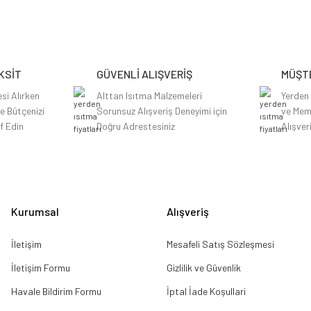
Bu ürüne ilk yorumu siz yapın!
Yorum Yaz
KSİT
GÜVENLİ ALIŞVERİŞ
MÜŞTE
si Alırken
Alttan Isıtma Malzemeleri
Yerden
le Bütçenizi
Sorunsuz Alışveriş Deneyimi için
ve Mem
f Edin
Doğru Adrestesiniz
Alışver
Gönder
Kurumsal
Alışveriş
İletişim
Mesafeli Satış Sözleşmesi
İletişim Formu
Gizlilik ve Güvenlik
Havale Bildirim Formu
İptal İade Koşullari