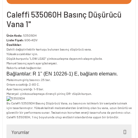
Caleffi 535060H Basınç Düşürücü
Vana 1"
Ürün Kodu:
535060H
Liste Fiyatı:
90€+KDV
Özellikler:
Dahili değiştirilebilir kartuşu bulunan basınç düşürücü vana.
Yüksek sıcaklıklar için.
Düşük kurşunlu “LOW LEAD” çinkosuzlaşma dayanımlı alaşım gövde.
Manuel basınç ayarlı ayar göstergesi.
Rakorlu erkek bağlantılar.
Bağlantılar: R 1" (EN 10226-1) E, bağlantı elemanı.
Maksimum giriş basıncı: 25 bar.
Ortam sıcaklığı: 2–80 C.
Ayar basınç aralığı: 1–6 bar.
Materyal: çinkosuzlaşmaya dirençli pirinç DR- düşük kurşun.
Bu Caleffi 535060H Basınç Düşürücü Vana, su basıncını istikrarlı bir seviyede tutmak
için tasarlanmıştır. Yüksek kaliteli malzemelerden üretilmiş olan bu vana, uzun ömürlü ve
güvenilir bir performans sunar. Tesisatınızı korurken enerji tasarrufuna da yardımcı olur.
Caleffi 535060H, 1 inç boyutunda olup endüstri standardına uygun bir üründür.
Yorumlar