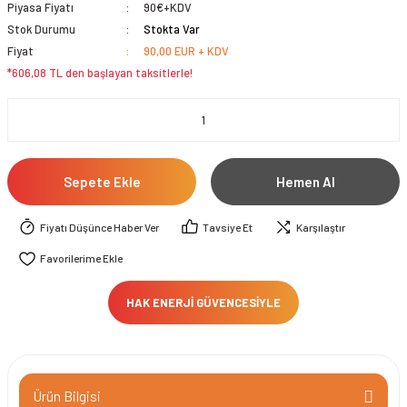
Piyasa Fiyatı
90€+KDV
Stok Durumu
Stokta Var
Fiyat
90,00 EUR + KDV
*606,08 TL den başlayan taksitlerle!
Sepete Ekle
Hemen Al
Fiyatı Düşünce Haber Ver
Tavsiye Et
Karşılaştır
HAK ENERJİ GÜVENCESİYLE
Ürün Bilgisi