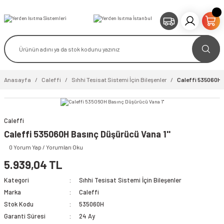
Anasayfa
Caleffi
Sıhhi Tesisat Sistemi İçin Bileşenler
Caleffi 535060H 
Caleffi
video izle
Caleffi 535060H Basınç Düşürücü Vana 1''
0 Yorum Yap / Yorumları Oku
5.939,04 TL
Kategori
Sıhhi Tesisat Sistemi İçin Bileşenler
Marka
Caleffi
Stok Kodu
535060H
Garanti Süresi
24 Ay