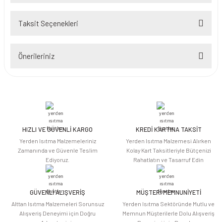
Taksit Seçenekleri
Bu ürüne ilk yorumu siz yapın!
Önerileriniz
Yorum Yaz
Bu ürünün fiyat bilgisi, resim, ürün açıklamalarında ve diğer konularda
yetersiz gördüğünüz noktaları öneri formunu kullanarak tarafımıza
iletebilirsiniz.
Görüş ve önerileriniz için teşekkür ederiz.
HIZLI VE GÜVENLİ KARGO
KREDİ KARTINA TAKSİT
Ürün resmi kalitesiz, bozuk veya görüntülenemiyor.
Yerden Isıtma Malzemeleriniz
Yerden Isıtma Malzemesi Alırken
Ürün açıklamasında eksik bilgiler bulunuyor.
Zamanında ve Güvenle Teslim
Kolay Kart Taksitleriyle Bütçenizi
Ediyoruz.
Rahatlatın ve Tasarruf Edin
Ürün bilgilerinde hatalar bulunuyor.
Ürün fiyatı diğer sitelerden daha pahalı.
Bu ürüne benzer farklı alternatifler olmalı.
GÜVENLİ ALIŞVERİŞ
MÜŞTERİ MEMNUNİYETİ
Alttan Isıtma Malzemeleri Sorunsuz
Yerden Isıtma Sektöründe Mutlu ve
Alışveriş Deneyimi için Doğru
Memnun Müşterilerle Dolu Alışveriş