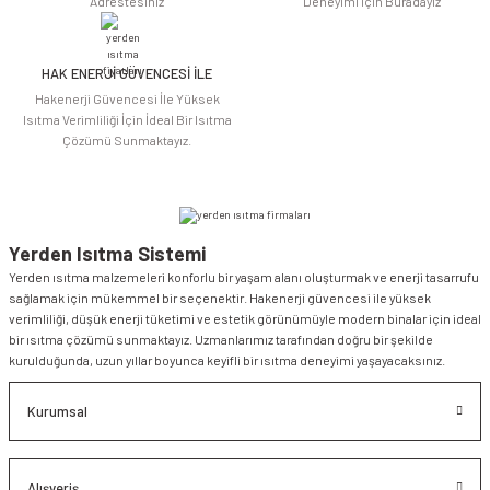
Adrestesiniz
Deneyimi için Buradayız
HAK ENERJİ GÜVENCESİ İLE
Gönder
Hakenerji Güvencesi İle Yüksek
Isıtma Verimliliği İçin İdeal Bir Isıtma
Çözümü Sunmaktayız.
Yerden Isıtma Sistemi
Yerden ısıtma malzemeleri konforlu bir yaşam alanı oluşturmak ve enerji tasarrufu
sağlamak için mükemmel bir seçenektir. Hakenerji güvencesi ile yüksek
verimliliği, düşük enerji tüketimi ve estetik görünümüyle modern binalar için ideal
bir ısıtma çözümü sunmaktayız. Uzmanlarımız tarafından doğru bir şekilde
kurulduğunda, uzun yıllar boyunca keyifli bir ısıtma deneyimi yaşayacaksınız.
Kurumsal
Alışveriş