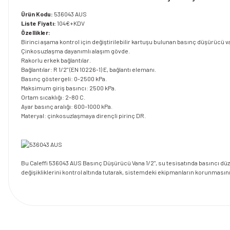
Ürün Kodu:
536043 AUS
Liste Fiyatı:
104€+KDV
Özellikler:
Birinci aşama kontrol için değiştirilebilir kartuşu bulunan basınç düşürücü v
Çinkosuzlaşma dayanımlı alaşım gövde.
Rakorlu erkek bağlantılar.
Bağlantılar: R 1/2" (EN 10226-1) E, bağlantı elemanı.
Basınç göstergeli: 0-2500 kPa.
Maksimum giriş basıncı: 2500 kPa.
Ortam sıcaklığı: 2–80 C.
Ayar basınç aralığı: 600–1000 kPa.
Materyal: çinkosuzlaşmaya dirençli pirinç DR.
Bu Caleffi 536043 AUS Basınç Düşürücü Vana 1/2", su tesisatında basıncı düz
değişikliklerini kontrol altında tutarak, sistemdeki ekipmanların korunmasını sa
Bu ürünün fiyat bilgisi, resim, ürün açıklamalarında ve diğer konularda y