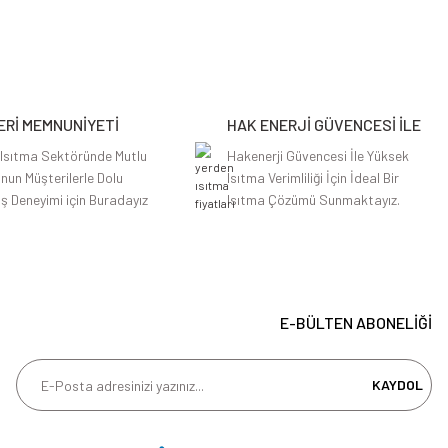
Rİ MEMNUNİYETİ
HAK ENERJİ GÜVENCESİ İLE
 Isıtma Sektöründe Mutlu
Hakenerji Güvencesi İle Yüksek
nun Müşterilerle Dolu
Isıtma Verimliliği İçin İdeal Bir
iş Deneyimi için Buradayız
Isıtma Çözümü Sunmaktayız.
E-BÜLTEN ABONELİĞİ
KAYDOL