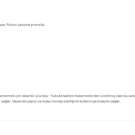
ana. Piston çalışma prensibi.
enlemek için ideal bir üründür. Yüksek kaliteli malzemelerden üretilmiş olan bu vana
ğlar. Dayanıklı yapısı ve kolay montaj özelliği ile kullanıcıya kolaylık sağlar.
etersiz gördüğünüz noktaları öneri formunu kullanarak tarafımıza iletebilirsiniz.