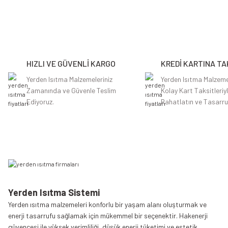
Görüş ve önerileriniz için teşekkür ederiz.
Ürün resmi kalitesiz, bozuk veya görüntülenemiyor.
Ürün açıklamasında eksik bilgiler bulunuyor.
HIZLI VE GÜVENLİ KARGO
KREDİ KARTINA TA
Ürün bilgilerinde hatalar bulunuyor.
Ürün fiyatı diğer sitelerden daha pahalı.
Yerden Isıtma Malzemeleriniz
Yerden Isıtma Malzeme
Zamanında ve Güvenle Teslim
Kolay Kart Taksitleriy
Bu ürüne benzer farklı alternatifler olmalı.
Ediyoruz.
Rahatlatın ve Tasarru
Yerden Isıtma Sistemi
Yerden ısıtma malzemeleri konforlu bir yaşam alanı oluşturmak ve
enerji tasarrufu sağlamak için mükemmel bir seçenektir. Hakenerji
güvencesi ile yüksek verimliliği, düşük enerji tüketimi ve estetik