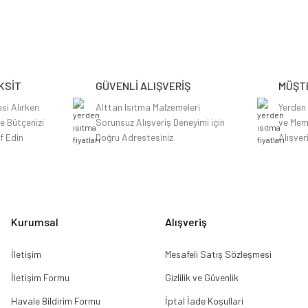
Bu ürüne ilk yorumu siz yapın!
Yorum Yaz
KSİT
GÜVENLİ ALIŞVERİŞ
MÜŞTE
si Alırken
Alttan Isıtma Malzemeleri
Yerden
le Bütçenizi
Sorunsuz Alışveriş Deneyimi için
ve Mem
f Edin
Doğru Adrestesiniz
Alışver
Gönder
Kurumsal
Alışveriş
İletişim
Mesafeli Satış Sözleşmesi
İletişim Formu
Gizlilik ve Güvenlik
Havale Bildirim Formu
İptal İade Koşullari