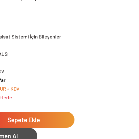
sisat Sistemi İçin Bileşenler
AUS
DV
Var
EUR + KDV
tlerle!
Sepete Ekle
men Al