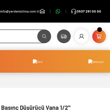
info@yerdenisitma.com.tr
0507 261 00 00
 Basınç Düşürücü Vana 1/2''