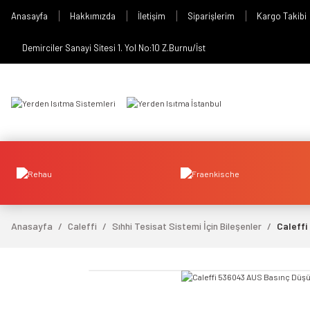
Anasayfa
Hakkımızda
İletişim
Siparişlerim
Kargo Takibi
Demirciler Sanayi Sitesi 1. Yol No:10 Z.Burnu/İst
Anasayfa
Caleffi
Sıhhi Tesisat Sistemi İçin Bileşenler
Caleffi
video izle