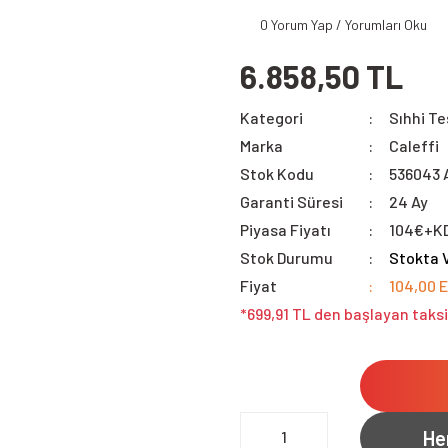
0 Yorum Yap / Yorumları Oku
6.858,50 TL
Kategori
Sıhhi Te
Marka
Caleffi
Stok Kodu
536043 
Garanti Süresi
24 Ay
Piyasa Fiyatı
104€+K
Stok Durumu
Stokta 
Fiyat
104,00 
*699,91 TL den başlayan taksi
He