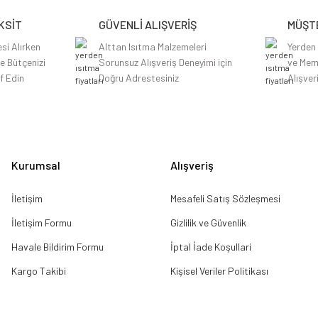
Yorum Yaz
KSİT
GÜVENLİ ALIŞVERİŞ
MÜŞTE
si Alırken
Alttan Isıtma Malzemeleri
Yerden
le Bütçenizi
Sorunsuz Alışveriş Deneyimi için
ve Mem
f Edin
Doğru Adrestesiniz
Alışver
Gönder
Kurumsal
Alışveriş
İletişim
Mesafeli Satış Sözleşmesi
İletişim Formu
Gizlilik ve Güvenlik
Havale Bildirim Formu
İptal İade Koşullari
Kargo Takibi
Kişisel Veriler Politikası