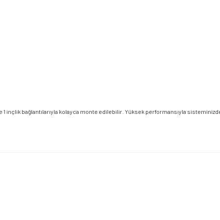
 1 inçlik bağlantılarıyla kolayca monte edilebilir. Yüksek performansıyla sisteminizdeki 
etersiz gördüğünüz noktaları öneri formunu kullanarak tarafımıza iletebilirsiniz.
Bu ürüne ilk yorumu siz yapın!