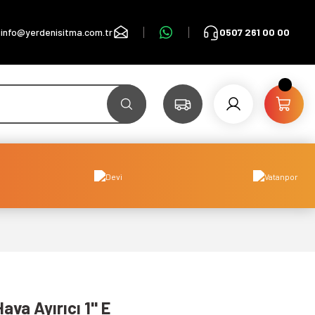
info@yerdenisitma.com.tr
0507 261 00 00
va Ayırıcı 1'' E