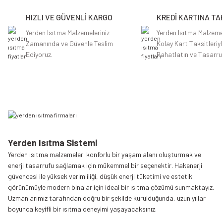
Ürün açıklamasında eksik bilgiler bulunuyor.
HIZLI VE GÜVENLİ KARGO
KREDİ KARTINA TA
Ürün bilgilerinde hatalar bulunuyor.
Ürün fiyatı diğer sitelerden daha pahalı.
Yerden Isıtma Malzemeleriniz
Yerden Isıtma Malzeme
Zamanında ve Güvenle Teslim
Kolay Kart Taksitleriy
Bu ürüne benzer farklı alternatifler olmalı.
Ediyoruz.
Rahatlatın ve Tasarru
Yerden Isıtma Sistemi
Yerden ısıtma malzemeleri konforlu bir yaşam alanı oluşturmak ve
enerji tasarrufu sağlamak için mükemmel bir seçenektir. Hakenerji
güvencesi ile yüksek verimliliği, düşük enerji tüketimi ve estetik
görünümüyle modern binalar için ideal bir ısıtma çözümü sunmaktayız.
Uzmanlarımız tarafından doğru bir şekilde kurulduğunda, uzun yıllar
boyunca keyifli bir ısıtma deneyimi yaşayacaksınız.