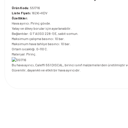
Ürün Kodu:
551716
Liste Fiyatı:
162€+KDV
Özellikler:
Hava ayırıcı. Pirinç gövde.
Yatay ve dikey borular için ayarlanabilir.
Bağlantılar: G 1" A (ISO 228-1) E, sabit somun.
Maksimum çalışma basıncı: 10 bar.
Maksimum hava tahliye basıncı: 10 bar.
Ortam sıcaklığı: 0–110 C.
Materyal: Pirinç.
Bu hava ayırıcı, Caleffi 551 DISCAL, birinci sınıf malzemelerden üretilmiştir ve
Güvenilir, dayanıklı ve etkili bir hava ayırıcıdır.
Bu ürünün fiyat bilgisi, resim, ürün açıklamalarında ve diğer konularda y
Görüş ve önerileriniz için teşekkür ederiz.
Ürün resmi kalitesiz, bozuk veya görüntülenemiyor.