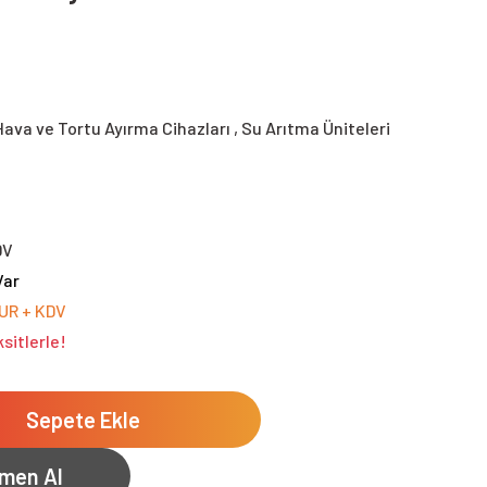
Hava ve Tortu Ayırma Cihazları , Su Arıtma Üniteleri
DV
Var
EUR + KDV
sitlerle!
Sepete Ekle
men Al