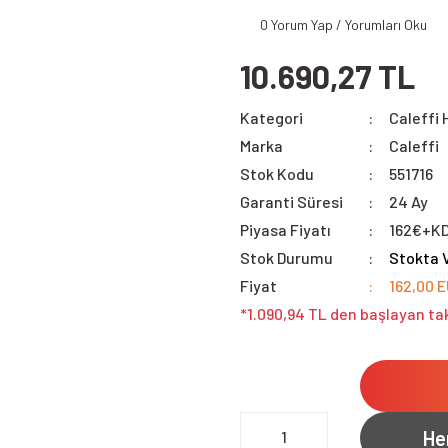
0 Yorum Yap / Yorumları Oku
10.690,27 TL
Kategori
Caleffi 
Marka
Caleffi
Stok Kodu
551716
Garanti Süresi
24 Ay
Piyasa Fiyatı
162€+K
Stok Durumu
Stokta 
Fiyat
162,00 
*1.090,94 TL den başlayan tak
He