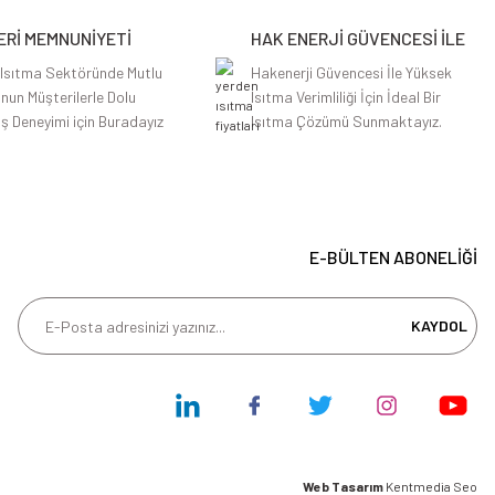
Rİ MEMNUNİYETİ
HAK ENERJİ GÜVENCESİ İLE
 Isıtma Sektöründe Mutlu
Hakenerji Güvencesi İle Yüksek
nun Müşterilerle Dolu
Isıtma Verimliliği İçin İdeal Bir
iş Deneyimi için Buradayız
Isıtma Çözümü Sunmaktayız.
E-BÜLTEN ABONELİĞİ
KAYDOL
Web Tasarım
Kentmedia Seo