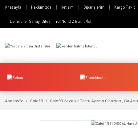
Anasayfa
Hakkımızda
İletişim
Siparişlerim
Kargo Takibi
Demirciler Sanayi Sitesi 1. Yol No:10 Z.Burnu/İst
Anasayfa
Caleffi
Caleffi Hava ve Tortu Ayırma Cihazları , Su Arıt
video izle