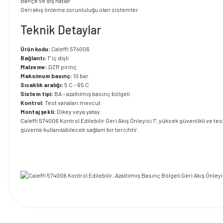
Bahçe ve dış hatlar
Geri akış önleme zorunluluğu olan sistemler
Teknik Detaylar
Ürün kodu:
Caleffi 574006
Bağlantı:
1" iç dişli
Malzeme:
DZR pirinç
Maksimum basınç:
10 bar
Sıcaklık aralığı:
5 C – 65 C
Sistem tipi:
BA – azaltılmış basınç bölgeli
Kontrol:
Test vanaları mevcut
Montaj şekli:
Dikey veya yatay
Caleffi 574006 Kontrol Edilebilir Geri Akış Önleyici 1", yüksek güvenlikli v
güvenle kullanılabilecek sağlam bir tercihtir.