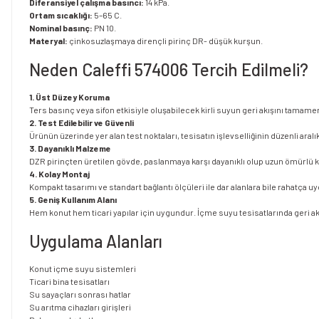
Diferansiyel çalışma basıncı:
14 kPa.
Ortam sıcaklığı:
5–65 C.
Nominal basınç:
PN 10.
Materyal:
çinkosuzlaşmaya dirençli pirinç DR- düşük kurşun.
Neden Caleffi 574006 Tercih Edilmeli?
1. Üst Düzey Koruma
Ters basınç veya sifon etkisiyle oluşabilecek kirli suyun geri akışını tamam
2. Test Edilebilir ve Güvenli
Ürünün üzerinde yer alan test noktaları, tesisatın işlevselliğinin düzenli aral
3. Dayanıklı Malzeme
DZR pirinçten üretilen gövde, paslanmaya karşı dayanıklı olup uzun ömürlü k
4. Kolay Montaj
Kompakt tasarımı ve standart bağlantı ölçüleri ile dar alanlara bile rahatça uy
5. Geniş Kullanım Alanı
Hem konut hem ticari yapılar için uygundur. İçme suyu tesisatlarında geri akı
Uygulama Alanları
Konut içme suyu sistemleri
Ticari bina tesisatları
Su sayaçları sonrası hatlar
Su arıtma cihazları girişleri