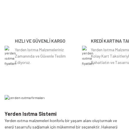
Bu ürünün fiyat bilgisi, resim, ürün açıklamalarında ve diğer konularda y
Görüş ve önerileriniz için teşekkür ederiz.
Ürün resmi kalitesiz, bozuk veya görüntülenemiyor.
Ürün açıklamasında eksik bilgiler bulunuyor.
HIZLI VE GÜVENLİ KARGO
KREDİ KARTINA TA
Ürün bilgilerinde hatalar bulunuyor.
Ürün fiyatı diğer sitelerden daha pahalı.
Yerden Isıtma Malzemeleriniz
Yerden Isıtma Malzeme
Zamanında ve Güvenle Teslim
Kolay Kart Taksitleriy
Bu ürüne benzer farklı alternatifler olmalı.
Ediyoruz.
Rahatlatın ve Tasarru
Yerden Isıtma Sistemi
Yerden ısıtma malzemeleri konforlu bir yaşam alanı oluşturmak ve
enerji tasarrufu sağlamak için mükemmel bir seçenektir. Hakenerji