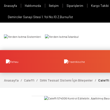
Anasayfa
Hakkımızda
İletişim
Siparişlerim
Kargo Takibi
Demirciler Sanayi Sitesi 1. Yol No:10 Z.Burnu/İst
Anasayfa
Caleffi
Sıhhi Tesisat Sistemi İçin Bileşenler
Caleffi 
video izle