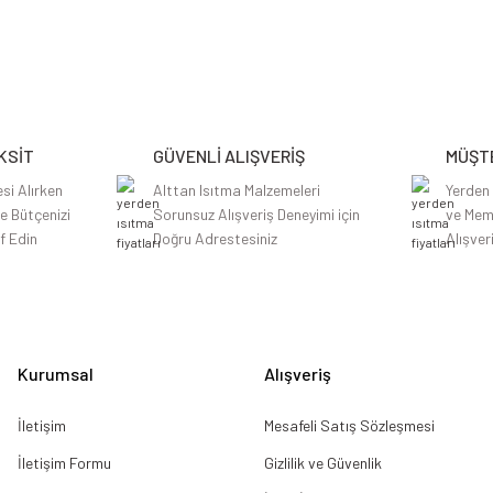
etersiz gördüğünüz noktaları öneri formunu kullanarak tarafımıza iletebilirsiniz.
Bu ürüne ilk yorumu siz yapın!
Yorum Yaz
KSİT
GÜVENLİ ALIŞVERİŞ
MÜŞTE
si Alırken
Alttan Isıtma Malzemeleri
Yerden
le Bütçenizi
Sorunsuz Alışveriş Deneyimi için
ve Mem
f Edin
Doğru Adrestesiniz
Alışver
Gönder
Kurumsal
Alışveriş
İletişim
Mesafeli Satış Sözleşmesi
İletişim Formu
Gizlilik ve Güvenlik