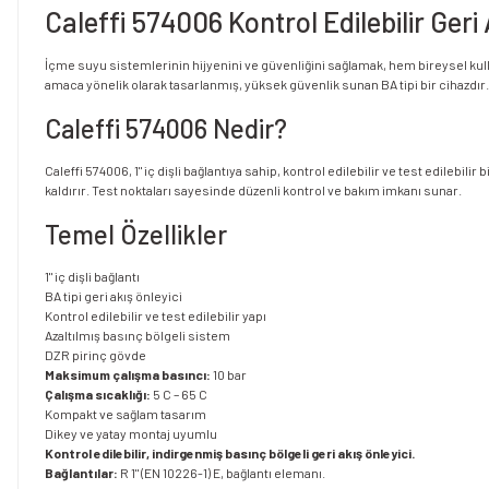
Caleffi 574006 Kontrol Edilebilir Geri A
İçme suyu sistemlerinin hijyenini ve güvenliğini sağlamak, hem bireysel kullanı
amaca yönelik olarak tasarlanmış, yüksek güvenlik sunan BA tipi bir cihazdır.
Caleffi 574006 Nedir?
Caleffi 574006, 1" iç dişli bağlantıya sahip, kontrol edilebilir ve test edilebi
kaldırır. Test noktaları sayesinde düzenli kontrol ve bakım imkanı sunar.
Temel Özellikler
1" iç dişli bağlantı
BA tipi geri akış önleyici
Kontrol edilebilir ve test edilebilir yapı
Azaltılmış basınç bölgeli sistem
DZR pirinç gövde
Maksimum çalışma basıncı:
10 bar
Çalışma sıcaklığı:
5 C – 65 C
Kompakt ve sağlam tasarım
Dikey ve yatay montaj uyumlu
Kontrol edilebilir, indirgenmiş basınç bölgeli geri akış önleyici.
Bağlantılar:
R 1" (EN 10226-1) E, bağlantı elemanı.