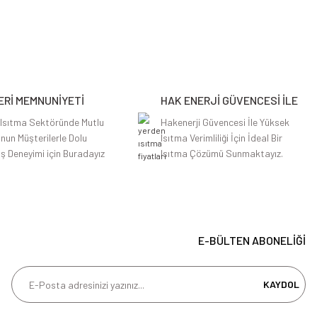
Rİ MEMNUNİYETİ
HAK ENERJİ GÜVENCESİ İLE
 Isıtma Sektöründe Mutlu
Hakenerji Güvencesi İle Yüksek
nun Müşterilerle Dolu
Isıtma Verimliliği İçin İdeal Bir
iş Deneyimi için Buradayız
Isıtma Çözümü Sunmaktayız.
E-BÜLTEN ABONELİĞİ
KAYDOL