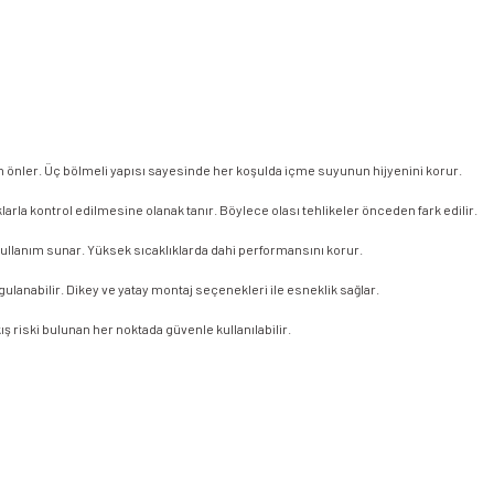
en önler. Üç bölmeli yapısı sayesinde her koşulda içme suyunun hijyenini korur.
ıklarla kontrol edilmesine olanak tanır. Böylece olası tehlikeler önceden fark edilir.
ullanım sunar. Yüksek sıcaklıklarda dahi performansını korur.
gulanabilir. Dikey ve yatay montaj seçenekleri ile esneklik sağlar.
ş riski bulunan her noktada güvenle kullanılabilir.