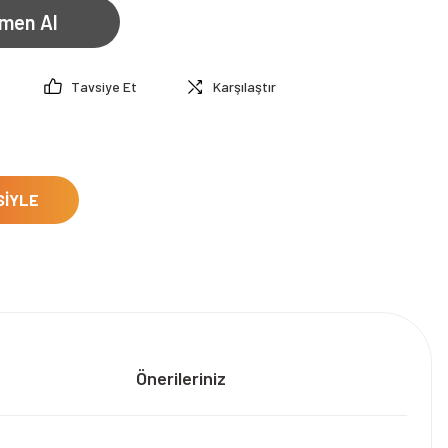
men Al
Tavsiye Et
Karşılaştır
SİYLE
Önerileriniz