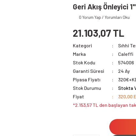
Geri Akış Önleyici 1''
0 Yorum Yap / Yorumları Oku
21.103,07 TL
Kategori
Sıhhi Te
Marka
Caleffi
Stok Kodu
574006
Garanti Süresi
24 Ay
Piyasa Fiyatı
320€+K
Stok Durumu
Stokta 
Fiyat
320,00 
*2.153,57 TL den başlayan tak