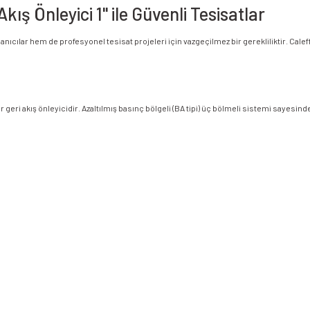
kış Önleyici 1" ile Güvenli Tesisatlar
cılar hem de profesyonel tesisat projeleri için vazgeçilmez bir gerekliliktir. Caleffi 
lir bir geri akış önleyicidir. Azaltılmış basınç bölgeli (BA tipi) üç bölmeli sistemi sa