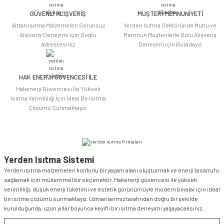
Bu ürüne benzer farklı alternatifler olmalı.
GÜVENLİ ALIŞVERİŞ
MÜŞTERİ MEMNUNİYETİ
Alttan Isıtma Malzemeleri Sorunsuz
Yerden Isıtma Sektöründe Mutlu ve
Alışveriş Deneyimi için Doğru
Memnun Müşterilerle Dolu Alışveriş
Adrestesiniz
Deneyimi için Buradayız
HAK ENERJİ GÜVENCESİ İLE
Gönder
Hakenerji Güvencesi İle Yüksek
Isıtma Verimliliği İçin İdeal Bir Isıtma
Çözümü Sunmaktayız.
Yerden Isıtma Sistemi
Yerden ısıtma malzemeleri konforlu bir yaşam alanı oluşturmak ve enerji tasarrufu
sağlamak için mükemmel bir seçenektir. Hakenerji güvencesi ile yüksek
verimliliği, düşük enerji tüketimi ve estetik görünümüyle modern binalar için ideal
bir ısıtma çözümü sunmaktayız. Uzmanlarımız tarafından doğru bir şekilde
kurulduğunda, uzun yıllar boyunca keyifli bir ısıtma deneyimi yaşayacaksınız.