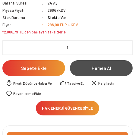
Garanti Süresi
24 Ay
Piyasa Fiyatı
298€+KDV
Stok Durumu
Stokta Var
Fiyat
298,00 EUR + KDV
*2.006,79 TL den başlayan taksitlerle!
Sepete Ekle
Hemen Al
Fiyatı Düşünce Haber Ver
Tavsiye Et
Karşılaştır
HAK ENERJİ GÜVENCESİYLE