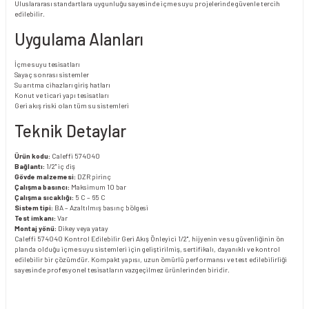
Uluslararası standartlara uygunluğu sayesinde içme suyu projelerinde güvenle tercih
edilebilir.
Uygulama Alanları
İçme suyu tesisatları
Sayaç sonrası sistemler
Su arıtma cihazları giriş hatları
Konut ve ticari yapı tesisatları
Geri akış riski olan tüm su sistemleri
Teknik Detaylar
Ürün kodu:
Caleffi 574040
Bağlantı:
1/2" iç diş
Gövde malzemesi:
DZR pirinç
Çalışma basıncı:
Maksimum 10 bar
Çalışma sıcaklığı:
5 C – 65 C
Sistem tipi:
BA – Azaltılmış basınç bölgesi
Test imkanı:
Var
Montaj yönü:
Dikey veya yatay
Caleffi 574040 Kontrol Edilebilir Geri Akış Önleyici 1/2", hijyenin ve su güvenliğinin ön
planda olduğu içme suyu sistemleri için geliştirilmiş, sertifikalı, dayanıklı ve kontrol
edilebilir bir çözümdür. Kompakt yapısı, uzun ömürlü performansı ve test edilebilirliği
sayesinde profesyonel tesisatların vazgeçilmez ürünlerinden biridir.