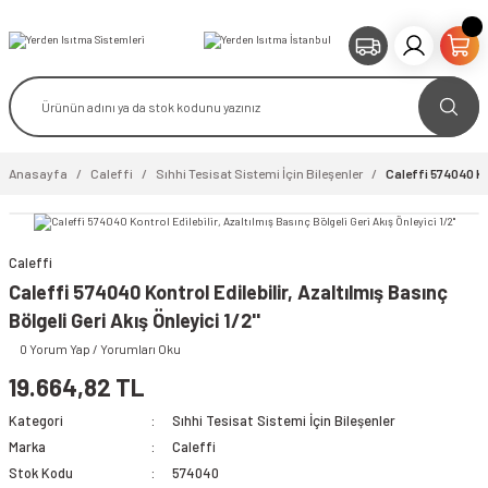
Anasayfa
Caleffi
Sıhhi Tesisat Sistemi İçin Bileşenler
Caleffi 574040 Kon
Caleffi
video izle
Caleffi 574040 Kontrol Edilebilir, Azaltılmış Basınç
Bölgeli Geri Akış Önleyici 1/2''
0 Yorum Yap / Yorumları Oku
19.664,82 TL
Kategori
Sıhhi Tesisat Sistemi İçin Bileşenler
Marka
Caleffi
Stok Kodu
574040