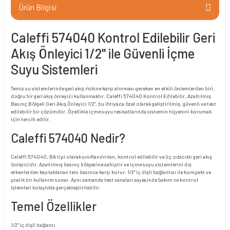
Ürün Bilgisi
Caleffi 574040 Kontrol Edilebilir Geri
Akış Önleyici 1/2" ile Güvenli İçme
Suyu Sistemleri
Temiz su sistemlerinde geri akış riskine karşı alınması gereken en etkili önlemlerden biri,
doğru bir geri akış önleyici kullanmaktır. Caleffi 574040 Kontrol Edilebilir, Azaltılmış
Basınç Bölgeli Geri Akış Önleyici 1/2", bu ihtiyaca özel olarak geliştirilmiş, güvenli ve test
edilebilir bir çözümdür. Özellikle içme suyu tesisatlarında sistemin hijyenini korumak
için tercih edilir.
Caleffi 574040 Nedir?
Caleffi 574040, BA tipi olarak sınıflandırılan, kontrol edilebilir ve üç odacıklı geri akış
önleyicidir. Azaltılmış basınç bölgesine sahiptir ve içme suyu sistemlerini dış
etkenlerden kaynaklanan ters basınca karşı korur. 1/2" iç dişli bağlantısı ile kompakt ve
pratik bir kullanım sunar. Aynı zamanda test vanaları sayesinde bakım ve kontrol
işlemleri kolaylıkla gerçekleştirilebilir.
Temel Özellikler
1/2" iç dişli bağlantı