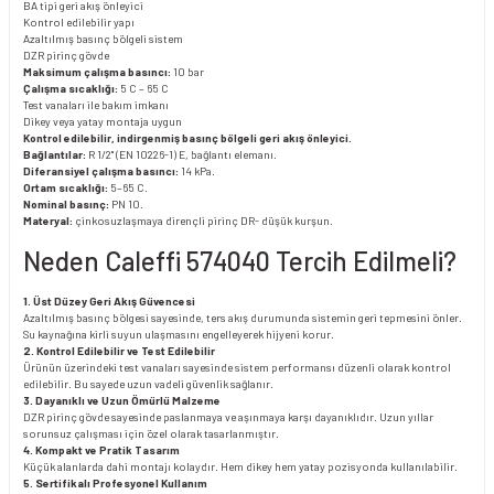
BA tipi geri akış önleyici
Kontrol edilebilir yapı
Azaltılmış basınç bölgeli sistem
DZR pirinç gövde
Maksimum çalışma basıncı:
10 bar
Çalışma sıcaklığı:
5 C – 65 C
Test vanaları ile bakım imkanı
Dikey veya yatay montaja uygun
Kontrol edilebilir, indirgenmiş basınç bölgeli geri akış önleyici.
Bağlantılar:
R 1/2" (EN 10226-1) E, bağlantı elemanı.
Diferansiyel çalışma basıncı:
14 kPa.
Ortam sıcaklığı:
5–65 C.
Nominal basınç:
PN 10.
Materyal:
çinkosuzlaşmaya dirençli pirinç DR- düşük kurşun.
Neden Caleffi 574040 Tercih Edilmeli?
1. Üst Düzey Geri Akış Güvencesi
Azaltılmış basınç bölgesi sayesinde, ters akış durumunda sistemin geri tepmesini önler.
Su kaynağına kirli suyun ulaşmasını engelleyerek hijyeni korur.
2. Kontrol Edilebilir ve Test Edilebilir
Ürünün üzerindeki test vanaları sayesinde sistem performansı düzenli olarak kontrol
edilebilir. Bu sayede uzun vadeli güvenlik sağlanır.
3. Dayanıklı ve Uzun Ömürlü Malzeme
DZR pirinç gövde sayesinde paslanmaya ve aşınmaya karşı dayanıklıdır. Uzun yıllar
sorunsuz çalışması için özel olarak tasarlanmıştır.
4. Kompakt ve Pratik Tasarım
Küçük alanlarda dahi montajı kolaydır. Hem dikey hem yatay pozisyonda kullanılabilir.
5. Sertifikalı Profesyonel Kullanım