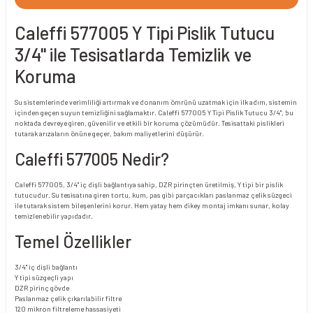
Caleffi 577005 Y Tipi Pislik Tutucu
3/4" ile Tesisatlarda Temizlik ve
Koruma
Su sistemlerinde verimliliği artırmak ve donanım ömrünü uzatmak için ilk adım, sistemin
içinden geçen suyun temizliğini sağlamaktır. Caleffi 577005 Y Tipi Pislik Tutucu 3/4", bu
noktada devreye giren, güvenilir ve etkili bir koruma çözümüdür. Tesisattaki pislikleri
tutarak arızaların önüne geçer, bakım maliyetlerini düşürür.
Caleffi 577005 Nedir?
Caleffi 577005, 3/4" iç dişli bağlantıya sahip, DZR pirinçten üretilmiş, Y tipi bir pislik
tutucudur. Su tesisatına giren tortu, kum, pas gibi parçacıkları paslanmaz çelik süzgeci
ile tutarak sistem bileşenlerini korur. Hem yatay hem dikey montaj imkanı sunar, kolay
temizlenebilir yapıdadır.
Temel Özellikler
3/4" iç dişli bağlantı
Y tipi süzgeçli yapı
DZR pirinç gövde
Paslanmaz çelik çıkarılabilir filtre
120 mikron filtreleme hassasiyeti