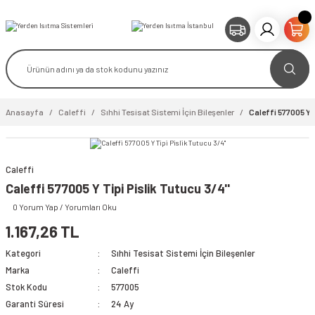
Anasayfa
Caleffi
Sıhhi Tesisat Sistemi İçin Bileşenler
Caleffi 577005 Y T
Caleffi
video izle
Caleffi 577005 Y Tipi Pislik Tutucu 3/4''
0 Yorum Yap / Yorumları Oku
1.167,26 TL
Kategori
Sıhhi Tesisat Sistemi İçin Bileşenler
Marka
Caleffi
Stok Kodu
577005
Garanti Süresi
24 Ay