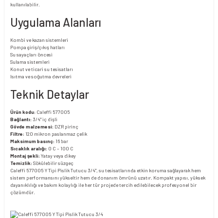
kullanılabilir.
Uygulama Alanları
Kombi ve kazan sistemleri
Pompa giriş/çıkış hatları
Su sayaçları öncesi
Sulama sistemleri
Konut ve ticari su tesisatları
Isıtma ve soğutma devreleri
Teknik Detaylar
Ürün kodu:
Caleffi 577005
Bağlantı:
3/4" iç dişli
Gövde malzemesi:
DZR pirinç
Filtre:
120 mikron paslanmaz çelik
Maksimum basınç:
16 bar
Sıcaklık aralığı:
0 C – 100 C
Montaj şekli:
Yatay veya dikey
Temizlik:
Sökülebilir süzgeç
Caleffi 577005 Y Tipi Pislik Tutucu 3/4", su tesisatlarında etkin koruma sağlayarak hem
sistem performansını yükseltir hem de donanım ömrünü uzatır. Kompakt yapısı, yüksek
dayanıklılığı ve bakım kolaylığı ile her tür projede tercih edilebilecek profesyonel bir
çözümdür.