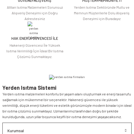
GÜVENLİ ALIŞVERİŞ
MÜŞTERİ MEMNUNİYETİ
Alttan Isıtma Malzemeleri Sorunsuz
Yerden Isıtma Sektöründe Mutlu ve
Alışveriş Deneyimi için Doğru
Memnun Müşterilerle Dolu Alışveriş
Adrestesiniz
Deneyimi için Buradayız
HAK ENERJİ GÜVENCESİ İLE
Gönder
Hakenerji Güvencesi İle Yüksek
Isıtma Verimliliği İçin İdeal Bir Isıtma
Çözümü Sunmaktayız.
Yerden Isıtma Sistemi
Yerden ısıtma malzemeleri konforlu bir yaşam alanı oluşturmak ve enerji tasarrufu
sağlamak için mükemmel bir seçenektir. Hakenerji güvencesi ile yüksek
verimliliği, düşük enerji tüketimi ve estetik görünümüyle modern binalar için ideal
bir ısıtma çözümü sunmaktayız. Uzmanlarımız tarafından doğru bir şekilde
kurulduğunda, uzun yıllar boyunca keyifli bir ısıtma deneyimi yaşayacaksınız.
Kurumsal