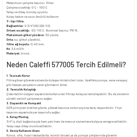
Maksimum çalışma basıncı: 16 bar
Çalışma sıcaklığı: 0 C – 100 C
Yatay ve dikey montaj uyumlu
Kolay bakım ve uzun ömürlü kullanım
Y- tipi filtre.
Bağlantılar:
G 3/4" (ISO 228-1) D.
Ortam sıcaklığı:
-20–110 C. Nominal basınç: PN 16.
Maksimum glikol yüzdesi:
30 yüzde.
Orta:
su, glikol çözeltisi.
filtre ağ boyutu:
0,40 mm.
Kv:
3,9 m3/h.
Materyal:
bronz.
Neden Caleffi 577005 Tercih Edilmeli?
1. Tesisatı Korur
Filtre görevi görerek sistemde dolaşan kirleticileri tutar, özellikle pompa, vana ve sayaç
gibi hassas parçaların zarar görmesini önler.
2. Temizlik Kolaylığı
Çıkarılabilir süzgeci sayesinde kullanıcılar filtreyi kolayca temizleyebilir. Bu da sistemin
sürekli verimli çalışmasını sağlar.
3. Dayanıklı ve Kompakt
DZR pirinçten üretilen gövde, yüksek basınca ve korozyona karşı dayanıklıdır. Y tipi
tasarımı sayesinde yer tasarrufu sağlar.
4. Kolay Montaj
3/4" iç dişli bağlantısıyla hem yeni hem de mevcut sistemlere kolayca entegre edilebilir.
Yatay veya dikey monte edilebilir.
5. Geniş Kullanım Alanı
Konut, ofis, ticari tesisatlarda, kombi öncesi ya da pompa çıkışlarında güvenle