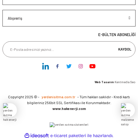
Alışveriş
E-BÜLTEN ABONELİĞİ
KAYDOL
Web Tasarım
Kentmedia Seo
Copyright 2025 © -
yerdenisitma.com.tr
- Tüm hakları saklıdır - Kredi kartı
bilgileriniz 256bit SSL Sertifikası ile Korunmaktadır.
www.hakenerji.com
ideasoft
ile
e-