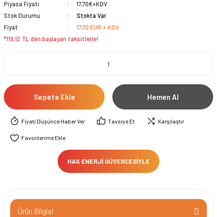
Piyasa Fiyatı
17,70€+KDV
Stok Durumu
Stokta Var
Fiyat
17,70 EUR + KDV
*119,12 TL den başlayan taksitlerle!
Sepete Ekle
Hemen Al
Fiyatı Düşünce Haber Ver
Tavsiye Et
Karşılaştır
HAK ENERJİ GÜVENCESİYLE
Ürün Bilgisi