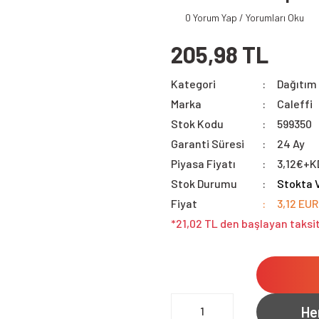
0 Yorum Yap / Yorumları Oku
205,98 TL
Kategori
Dağıtım 
Marka
Caleffi
Stok Kodu
599350
Garanti Süresi
24 Ay
Piyasa Fiyatı
3,12€+K
Stok Durumu
Stokta 
Fiyat
3,12 EUR
*21,02 TL den başlayan taksit
He