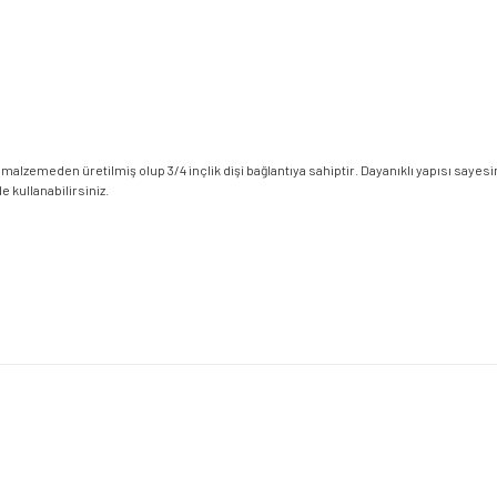
 malzemeden üretilmiş olup 3/4 inçlik dişi bağlantıya sahiptir. Dayanıklı yapısı sayesi
e kullanabilirsiniz.
etersiz gördüğünüz noktaları öneri formunu kullanarak tarafımıza iletebilirsiniz.
Bu ürüne ilk yorumu siz yapın!