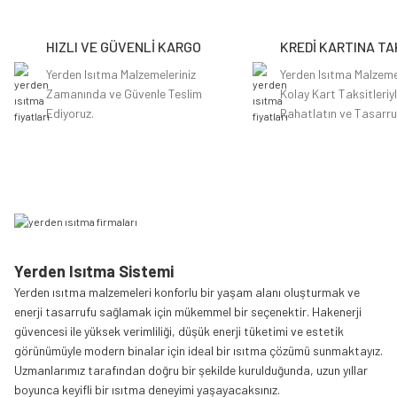
Ürün açıklamasında eksik bilgiler bulunuyor.
HIZLI VE GÜVENLİ KARGO
KREDİ KARTINA TA
Ürün bilgilerinde hatalar bulunuyor.
Ürün fiyatı diğer sitelerden daha pahalı.
Yerden Isıtma Malzemeleriniz
Yerden Isıtma Malzeme
Zamanında ve Güvenle Teslim
Kolay Kart Taksitleriy
Bu ürüne benzer farklı alternatifler olmalı.
Ediyoruz.
Rahatlatın ve Tasarru
Yerden Isıtma Sistemi
Yerden ısıtma malzemeleri konforlu bir yaşam alanı oluşturmak ve
enerji tasarrufu sağlamak için mükemmel bir seçenektir. Hakenerji
güvencesi ile yüksek verimliliği, düşük enerji tüketimi ve estetik
görünümüyle modern binalar için ideal bir ısıtma çözümü sunmaktayız.
Uzmanlarımız tarafından doğru bir şekilde kurulduğunda, uzun yıllar
boyunca keyifli bir ısıtma deneyimi yaşayacaksınız.