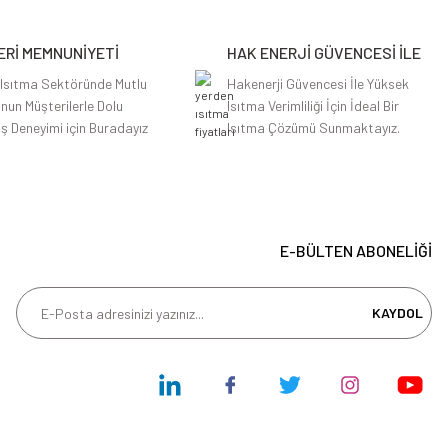
Rİ MEMNUNİYETİ
HAK ENERJİ GÜVENCESİ İLE
 Isıtma Sektöründe Mutlu
Hakenerji Güvencesi İle Yüksek
nun Müşterilerle Dolu
Isıtma Verimliliği İçin İdeal Bir
iş Deneyimi için Buradayız
Isıtma Çözümü Sunmaktayız.
E-BÜLTEN ABONELİĞİ
KAYDOL