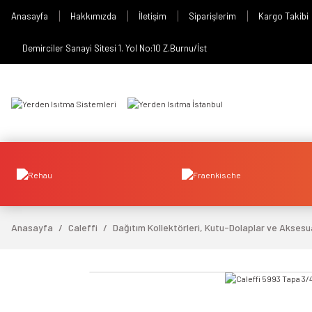
Anasayfa
Hakkımızda
İletişim
Siparişlerim
Kargo Takibi
Demirciler Sanayi Sitesi 1. Yol No:10 Z.Burnu/İst
Anasayfa
Caleffi
Dağıtım Kollektörleri, Kutu-Dolaplar ve Aksesu
video izle