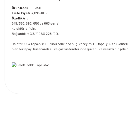
Ürün Kodu:
599350
Liste Fiyatı:
3,12€+KDV
Özellikler:
349, 350, 592, 650 ve 663 serisi
kolektörler için.
Bağlantılar: G 3/4" (ISO 228-1) D.
Caleffi 5993 Tapa 3/4” F ürünü hakkında bilgi vereyim. Bu tapa, yüksek kaliteli
olan bu tapayı kullanarak su ve gaz sistemlerinde güvenli ve verimli bir şekild
Bu ürünün fiyat bilgisi, resim, ürün açıklamalarında ve diğer konularda y
Görüş ve önerileriniz için teşekkür ederiz.
Ürün resmi kalitesiz, bozuk veya görüntülenemiyor.