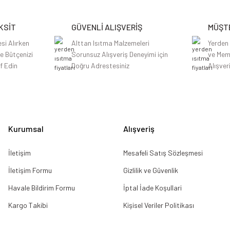
Yorum Yaz
KSİT
GÜVENLİ ALIŞVERİŞ
MÜŞTE
si Alırken
Alttan Isıtma Malzemeleri
Yerden
le Bütçenizi
Sorunsuz Alışveriş Deneyimi için
ve Mem
f Edin
Doğru Adrestesiniz
Alışver
Gönder
Kurumsal
Alışveriş
İletişim
Mesafeli Satış Sözleşmesi
İletişim Formu
Gizlilik ve Güvenlik
Havale Bildirim Formu
İptal İade Koşullari
Kargo Takibi
Kişisel Veriler Politikası