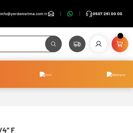
info@yerdenisitma.com.tr
0507 261 00 00
/4” F