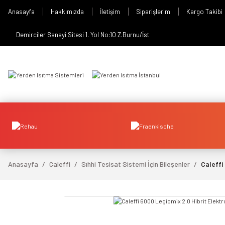
Anasayfa
Hakkımızda
İletişim
Siparişlerim
Kargo Takibi
Demirciler Sanayi Sitesi 1. Yol No:10 Z.Burnu/İst
Anasayfa
Caleffi
Sıhhi Tesisat Sistemi İçin Bileşenler
Caleffi
video izle