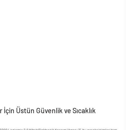
r İçin Üstün Güvenlik ve Sıcaklık
i 6000 Legiomix 2.0 Hibrit Elektronik Karışım Vanası 2", bu gereksinimleri tam