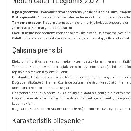
Neden Caleffi Legiomix 2.0 2"?
Hijyen garantisi:
Otomatik termal dezenfeksiyon ile bakteri oluşumu engell
Kritik güvenlik:
Ani sıcaklık değişiklikleri önlenerek kullanıcı güvenliği sağla
Tam entegrasyon:
Modern otomasyon sistemleriyle kolayca entegre olur
Zaman ve bakım maliyetinden tasarruf
Enerji tüketiminde optimizasyon sağlayarak uzun vadeli işletme maliyetlerin
Caleffi, uluslararası sertifikalara ve kalite belgelerine sahip, yıllardır tesi
Çalışma prensibi
Elektronik hibrit karışım vanası, mekanik termostatik karışım vanasının tipik iş
Termostatik karışım vanası, çıkıştaki karışım suyu sıcaklık değerini hızlıca 
tepki veren mekanik eylemi kullanır.
Bu standart karışım vanası, sıcaklık sensörlerinden gelen sinyaller üzerine ve
Doğrudan Aktüatörün hemen üzerinde bulunan elektronik regülatör, hem norm
sıcaklığının kontrol edilmesini sağlar.
Opsiyonel bir bellek sistemi; akış sıcaklığının, dönüş sıcaklığının, alarmın 
Uygun röleler alarmları ve harici cihazları yönetmek için kullanılır, örneğ
kapatmak için.
Regülatör, Bina Yönetim Sistemlerinde (BMS) kullanılmak üzere, opsiyonel kar
Karakteristik bileşenler