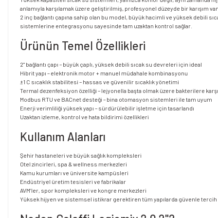
anlamıyla karşılamak üzere geliştirilmiş, profesyonel düzeyde bir karışım van
2 inç bağlantı çapına sahip olan bu model, büyük hacimli ve yüksek debili s
sistemlerine entegrasyonu sayesinde tam uzaktan kontrol sağlar.
Ürünün Temel Özellikleri
2" bağlantı çapı – büyük çaplı, yüksek debili sıcak su devreleri için ideal
Hibrit yapı – elektronik motor + manuel müdahale kombinasyonu
±1 C sıcaklık stabilitesi – hassas ve güvenilir sıcaklık yönetimi
Termal dezenfeksiyon özelliği – lejyonella başta olmak üzere bakterilere kar
Modbus RTU ve BACnet desteği – bina otomasyon sistemleri ile tam uyum
Enerji verimliliği yüksek yapı – sürdürülebilir işletme için tasarlandı
Uzaktan izleme, kontrol ve hata bildirimi özellikleri
Kullanım Alanları
Şehir hastaneleri ve büyük sağlık kompleksleri
Otel zincirleri, spa & wellness merkezleri
Kamu kurumları ve üniversite kampüsleri
Endüstriyel üretim tesisleri ve fabrikalar
AVM’ler, spor kompleksleri ve kongre merkezleri
Yüksek hijyen ve sistemsel istikrar gerektiren tüm yapılarda güvenle tercih e