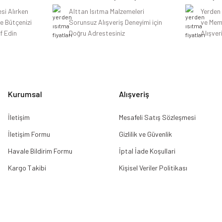
si Alırken
Alttan Isıtma Malzemeleri
Yerden
le Bütçenizi
Sorunsuz Alışveriş Deneyimi için
ve Mem
f Edin
Doğru Adrestesiniz
Alışver
Gönder
Kurumsal
Alışveriş
İletişim
Mesafeli Satış Sözleşmesi
İletişim Formu
Gizlilik ve Güvenlik
Havale Bildirim Formu
İptal İade Koşullari
Kargo Takibi
Kişisel Veriler Politikası