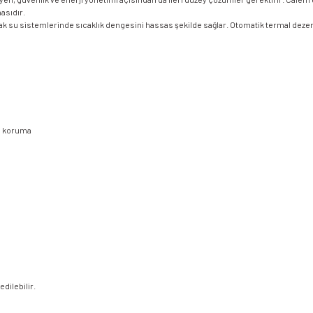
asıdır.
ıcak su sistemlerinde sıcaklık dengesini hassas şekilde sağlar. Otomatik termal deze
şı koruma
dilebilir.