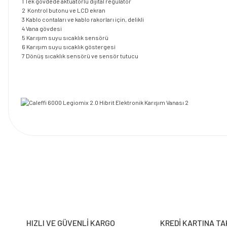
1 Tek gövdede aktüatörlü dijital regülatör
2 Kontrol butonu ve LCD ekran
3 Kablo contaları ve kablo rakorları için, delikli
4 Vana gövdesi
5 Karışım suyu sıcaklık sensörü
6 Karışım suyu sıcaklık göstergesi
7 Dönüş sıcaklık sensörü ve sensör tutucu
Bu ürünün fiyat bilgisi, resim, ürün açıklamalarında ve diğer konularda y
Görüş ve önerileriniz için teşekkür ederiz.
Ürün resmi kalitesiz, bozuk veya görüntülenemiyor.
Ürün açıklamasında eksik bilgiler bulunuyor.
HIZLI VE GÜVENLİ KARGO
KREDİ KARTINA TA
Ürün bilgilerinde hatalar bulunuyor.