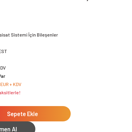
sisat Sistemi İçin Bileşenler
EST
KDV
Var
 EUR + KDV
ksitlerle!
Sepete Ekle
men Al