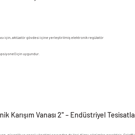
 için, aktüatör gövdesi içine yerleştirilmiş elektronik regülatör
(opsiyonel) için uygundur.
nik Karışım Vanası 2" – Endüstriyel Tesisatla
jyen, güvenlik ve enerji yönetimi açısından da ileri düzey çözümler gerektirir. Caleff