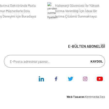
 Isıtma Sektöründe Mutlu
Hakenerji Güvencesi İle Yüksek
nun Müşterilerle Dolu
Isıtma Verimliliği İçin İdeal Bir
iş Deneyimi için Buradayız
Isıtma Çözümü Sunmaktayız.
E-BÜLTEN ABONELİĞİ
KAYDOL
Web Tasarım
Kentmedia Seo