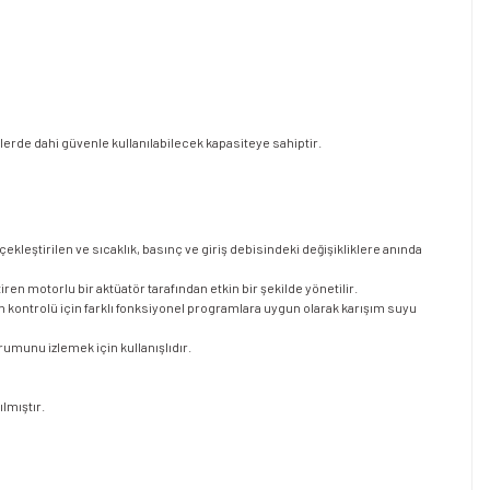
jelerde dahi güvenle kullanılabilecek kapasiteye sahiptir.
kleştirilen ve sıcaklık, basınç ve giriş debisindeki değişikliklere anında
en motorlu bir aktüatör tarafından etkin bir şekilde yönetilir.
ontrolü için farklı fonksiyonel programlara uygun olarak karışım suyu
rumunu izlemek için kullanışlıdır.
lmıştır.