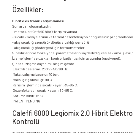
Özellikler:
Hibrit elektronik karışım vanası.
Şunlardan oluşmaktadır:
- motorlu aktüatörlü hibrit karışım vanası
- sıcaklık seviyelerinin ve termal dezenfeksiyon döngülerinin programlanması
- akış sıcaklığı sensörü- dönüş sıcaklığı sensörü
- akış sıcaklığı göstergesi için termometreler.
Sıcaklıkların ve fonksiyonel parametrelerin kaydedildiği veri saklama işlevi 
İzleme işlemi ve uzaktan kontrol bağlantısı için uygundur (opsiyonel).
Çinkosuzlaşma dayanımlı alaşım gövde.
Elektrik besleme: 230 V - 50/60 Hz.
Maks. çalışma basıncı: 10 bar.
Maks. giriş sıcaklığı: 90 C.
Karışım işleminde sıcaklık ayarı: 35–65 C.
Dezenfeksiyon sıcaklık ayarı: 50–85 C.
Koruma sınıfı: IP 54.
PATENT PENDING.
Caleffi 6000 Legiomix 2.0 Hibrit Elektro
Kontrolü
Yüksek kapasiteli sıcak su sistemleri, yalnızca konfor değil; aynı zamanda hi