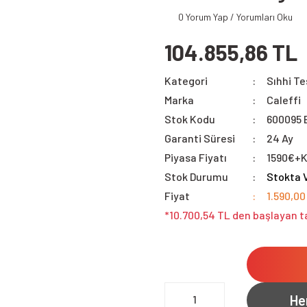
0 Yorum Yap / Yorumları Oku
104.855,86 TL
Kategori
Sıhhi Te
Marka
Caleffi
Stok Kodu
600095 
Garanti Süresi
24 Ay
Piyasa Fiyatı
1590€+
Stok Durumu
Stokta 
Fiyat
1.590,00
*10.700,54 TL den başlayan ta
He