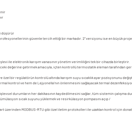
enir
nır
i düşürür
sat profesyonellerinin güvenle tercih ettiği bir markadır. 2” versiyonu ise en büyük pro
levi ile elektronik karışım vanasının yönetim verimliliğini tek bir cihazda birleştirir.
önceki değerine getirmek amacıyla, içten kontrollü termostatik eleman tarafından gerçe
 özel bir regülatörün kontrolü altında karışım suyu sıcaklık ayar pozisyonunu değiştir
al kontrol ve hem de Lejyonella’nın önlenmesini sağlayacak termal dezenfeksiyon k
ve işlevsel durumların her dakikasının kaydedilmesini sağlar, tüm sistemin çalışma du
in akümülasyon sıcak suyunu yüklemek ve resirkülasyon pompasını açıp /
t üzerinden MODBUS-RTU gibi özel iletim protokolleri ile uzaktan kontrol için donatı