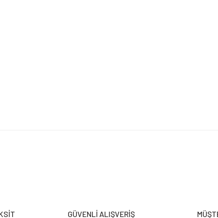
etersiz gördüğünüz noktaları öneri formunu kullanarak tarafımıza iletebilirsiniz.
Bu ürüne ilk yorumu siz yapın!
Yorum Yaz
KSİT
GÜVENLİ ALIŞVERİŞ
MÜŞTE