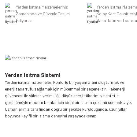
Ürün fiyatı diğer sitelerden daha pahalı.
Yerden Isıtma Malzemeleriniz
Yerden Isıtma Malzeme
Zamanında ve Güvenle Teslim
Kolay Kart Taksitleriy
Bu ürüne benzer farklı alternatifler olmalı.
Ediyoruz.
Rahatlatın ve Tasarru
Yerden Isıtma Sistemi
Yerden ısıtma malzemeleri konforlu bir yaşam alanı oluşturmak ve
enerji tasarrufu sağlamak için mükemmel bir seçenektir. Hakenerji
güvencesi ile yüksek verimliliği, düşük enerji tüketimi ve estetik
görünümüyle modern binalar için ideal bir ısıtma çözümü sunmaktayız.
Uzmanlarımız tarafından doğru bir şekilde kurulduğunda, uzun yıllar
boyunca keyifli bir ısıtma deneyimi yaşayacaksınız.