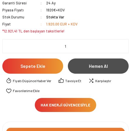
Garanti Süresi
24 Ay
Piyasa Fiyatı
1920€+KDV
Stok Durumu
Stokta Var
Fiyat
1.920,00 EUR + KDV
*12.921,41 TL den başlayan taksitlerle!
Sepete Ekle
Hemen Al
Fiyatı Düşünce Haber Ver
Tavsiye Et
Karşılaştır
HAK ENERJİ GÜVENCESİYLE