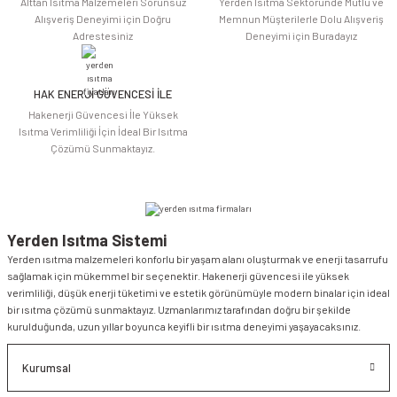
Alttan Isıtma Malzemeleri Sorunsuz
Yerden Isıtma Sektöründe Mutlu ve
Alışveriş Deneyimi için Doğru
Memnun Müşterilerle Dolu Alışveriş
Adrestesiniz
Deneyimi için Buradayız
HAK ENERJİ GÜVENCESİ İLE
Gönder
Hakenerji Güvencesi İle Yüksek
Isıtma Verimliliği İçin İdeal Bir Isıtma
Çözümü Sunmaktayız.
Yerden Isıtma Sistemi
Yerden ısıtma malzemeleri konforlu bir yaşam alanı oluşturmak ve enerji tasarrufu
sağlamak için mükemmel bir seçenektir. Hakenerji güvencesi ile yüksek
verimliliği, düşük enerji tüketimi ve estetik görünümüyle modern binalar için ideal
bir ısıtma çözümü sunmaktayız. Uzmanlarımız tarafından doğru bir şekilde
kurulduğunda, uzun yıllar boyunca keyifli bir ısıtma deneyimi yaşayacaksınız.
Kurumsal