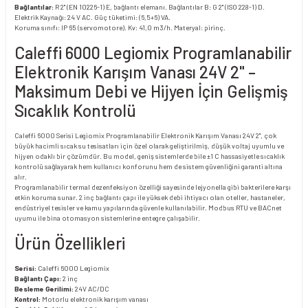
Bağlantılar:
R 2" (EN 10226-1) E, bağlantı elemanı. Bağlantılar B: G 2" (ISO 228-1) D.
Elektrik Kaynağı: 24 V AC. Güç tüketimi: (6,5+6) VA.
Koruma sınıfı: IP 65 (servomotore). Kv: 41,0 m3/h. Materyal: pirinç.
Caleffi 6000 Legiomix Programlanabilir
Elektronik Karışım Vanası 24V 2" –
Maksimum Debi ve Hijyen İçin Gelişmiş
Sıcaklık Kontrolü
Caleffi 6000 Serisi Legiomix Programlanabilir Elektronik Karışım Vanası 24V 2", çok
büyük hacimli sıcak su tesisatları için özel olarak geliştirilmiş, düşük voltaj uyumlu ve
hijyen odaklı bir çözümdür. Bu model, geniş sistemlerde bile ±1 C hassasiyetle sıcaklık
kontrolü sağlayarak hem kullanıcı konforunu hem de sistem güvenliğini garanti altına
alır.
Programlanabilir termal dezenfeksiyon özelliği sayesinde lejyonella gibi bakterilere karşı
etkin koruma sunar. 2 inç bağlantı çapı ile yüksek debi ihtiyacı olan oteller, hastaneler,
endüstriyel tesisler ve kamu yapılarında güvenle kullanılabilir. Modbus RTU ve BACnet
uyumu ile bina otomasyon sistemlerine entegre çalışabilir.
Ürün Özellikleri
Serisi:
Caleffi 6000 Legiomix
Bağlantı Çapı:
2 inç
Besleme Gerilimi:
24V AC/DC
Kontrol:
Motorlu elektronik karışım vanası