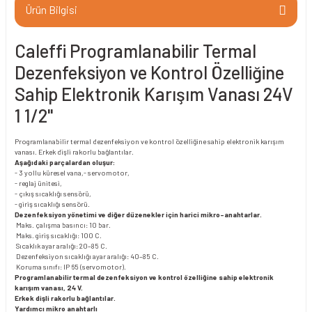
Ürün Bilgisi
Caleffi Programlanabilir Termal
Dezenfeksiyon ve Kontrol Özelliğine
Sahip Elektronik Karışım Vanası 24V
1 1/2"
Programlanabilir termal dezenfeksiyon ve kontrol özelliğine sahip elektronik karışım
vanası. Erkek dişli rakorlu bağlantılar.
Aşağıdaki parçalardan oluşur:
- 3 yollu küresel vana,- servomotor,
- reglaj ünitesi,
- çıkış sıcaklığı sensörü,
- giriş sıcaklığı sensörü.
Dezenfeksiyon yönetimi ve diğer düzenekler için harici mikro-anahtarlar.
Maks. çalışma basıncı: 10 bar.
Maks. giriş sıcaklığı: 100 C.
Sıcaklık ayar aralığı: 20–85 C.
Dezenfeksiyon sıcaklığı ayar aralığı: 40–85 C.
Koruma sınıfı: IP 65 (servomotor).
Programlanabilir termal dezenfeksiyon ve kontrol özelliğine sahip elektronik
karışım vanası, 24 V.
Erkek dişli rakorlu bağlantılar.
Yardımcı mikro anahtarlı