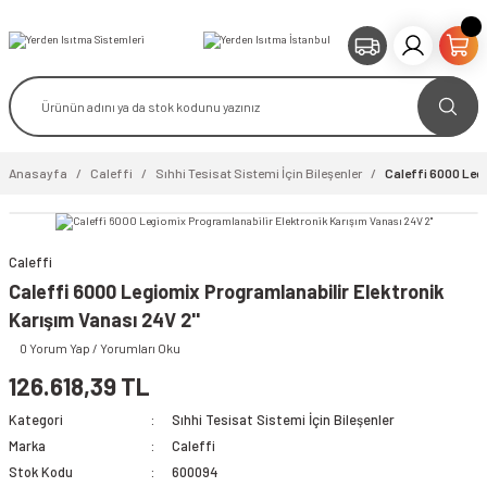
Anasayfa
Caleffi
Sıhhi Tesisat Sistemi İçin Bileşenler
Caleffi 6000 Legi
Caleffi
video izle
Caleffi 6000 Legiomix Programlanabilir Elektronik
Karışım Vanası 24V 2''
0 Yorum Yap / Yorumları Oku
126.618,39 TL
Kategori
Sıhhi Tesisat Sistemi İçin Bileşenler
Marka
Caleffi
Stok Kodu
600094