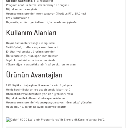
Sıcaklık Sabitleme:
±1 C hassasiyet
Programlanabilir termal dezenfeksiyon döngüsü
Dijital kullanıcı arayüzü
Otomasyon sistemlerine entegrasyon (Modbus RTU, BACnet)
IP54 koruma sınıfı
Dayanıklı, endüstriyel kullanım için tasarlanmış gövde
Kullanım Alanları
Büyük hastaneler ve sağlık kampüsleri
Tatil köyleri, oteller ve spa kompleksleri
Endüstriyel sıcak su üretim sistemleri
Üniversiteler, yurtlar, spor kompleksleri
Toplu konut sistemleri ve kamu binaları
Yüksek hijyen ve sıcaklık stabilitesi gerektiren her alan
Ürünün Avantajları
24V düşük voltajla güvenli ve enerji verimli çalışma
Geniş hacimli sistemlerde sabit sıcaklık kontrolü
Otomatik termal dezenfeksiyon ile hijyen koruması
Dijital ekran ile kullanıcı dostu ayar ve izleme
Otomasyon sistemleriyle entegrasyon sayesinde merkezi yönetim
Uzun ömürlü, bakım kolaylığı sağlayan tasarım