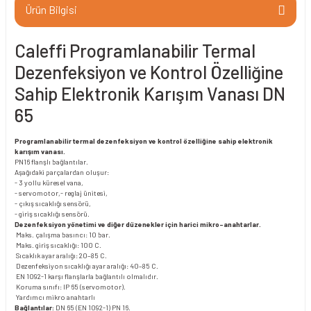
Ürün Bilgisi
Caleffi Programlanabilir Termal
Dezenfeksiyon ve Kontrol Özelliğine
Sahip Elektronik Karışım Vanası DN
65
Programlanabilir termal dezenfeksiyon ve kontrol özelliğine sahip elektronik
karışım vanası.
PN16 flanşlı bağlantılar.
Aşağıdaki parçalardan oluşur:
- 3 yollu küresel vana,
- servomotor,- reglaj ünitesi,
- çıkış sıcaklığı sensörü,
- giriş sıcaklığı sensörü.
Dezenfeksiyon yönetimi ve diğer düzenekler için harici mikro-anahtarlar.
Maks. çalışma basıncı: 10 bar.
Maks. giriş sıcaklığı: 100 C.
Sıcaklık ayar aralığı: 20–85 C.
Dezenfeksiyon sıcaklığı ayar aralığı: 40–85 C.
EN 1092-1 karşı flanşlarla bağlantılı olmalıdır.
Koruma sınıfı: IP 65 (servomotor).
Yardımcı mikro anahtarlı
Bağlantılar:
DN 65 (EN 1092-1) PN 16.