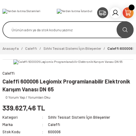
Anasayfa
Caleffi
Sıhhi Tesisat Sistemi İçin Bileşenler
Caleffi 600006 Le
Caleffi
video izle
Caleffi 600006 Legiomix Programlanabilir Elektronik
Karışım Vanası DN 65
0 Yorum Yap / Yorumları Oku
339.627,46 TL
Kategori
Sıhhi Tesisat Sistemi İçin Bileşenler
Marka
Caleffi
Stok Kodu
600006