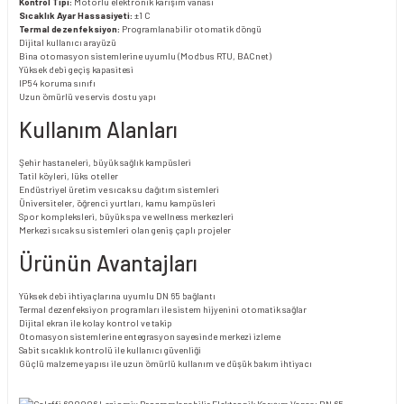
Kontrol Tipi:
Motorlu elektronik karışım vanası
Sıcaklık Ayar Hassasiyeti:
±1 C
Termal dezenfeksiyon:
Programlanabilir otomatik döngü
Dijital kullanıcı arayüzü
Bina otomasyon sistemlerine uyumlu (Modbus RTU, BACnet)
Yüksek debi geçiş kapasitesi
IP54 koruma sınıfı
Uzun ömürlü ve servis dostu yapı
Kullanım Alanları
Şehir hastaneleri, büyük sağlık kampüsleri
Tatil köyleri, lüks oteller
Endüstriyel üretim ve sıcak su dağıtım sistemleri
Üniversiteler, öğrenci yurtları, kamu kampüsleri
Spor kompleksleri, büyük spa ve wellness merkezleri
Merkezi sıcak su sistemleri olan geniş çaplı projeler
Ürünün Avantajları
Yüksek debi ihtiyaçlarına uyumlu DN 65 bağlantı
Termal dezenfeksiyon programları ile sistem hijyenini otomatik sağlar
Dijital ekran ile kolay kontrol ve takip
Otomasyon sistemlerine entegrasyon sayesinde merkezi izleme
Sabit sıcaklık kontrolü ile kullanıcı güvenliği
Güçlü malzeme yapısı ile uzun ömürlü kullanım ve düşük bakım ihtiyacı