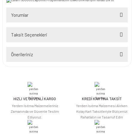
Yorumlar
Taksit Seçenekleri
Bu ürüne ilk yorumu siz yapın!
Önerileriniz
Yorum Yaz
Bu ürünün fiyat bilgisi, resim, ürün açıklamalarında ve diğer konularda
yetersiz gördüğünüz noktaları öneri formunu kullanarak tarafımıza
iletebilirsiniz.
Görüş ve önerileriniz için teşekkür ederiz.
HIZLI VE GÜVENLİ KARGO
KREDİ KARTINA TAKSİT
Ürün resmi kalitesiz, bozuk veya görüntülenemiyor.
Yerden Isıtma Malzemeleriniz
Yerden Isıtma Malzemesi Alırken
Ürün açıklamasında eksik bilgiler bulunuyor.
Zamanında ve Güvenle Teslim
Kolay Kart Taksitleriyle Bütçenizi
Ediyoruz.
Rahatlatın ve Tasarruf Edin
Ürün bilgilerinde hatalar bulunuyor.
Ürün fiyatı diğer sitelerden daha pahalı.