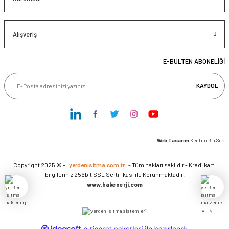
Alışveriş
E-BÜLTEN ABONELİĞİ
KAYDOL
Web Tasarım
Kentmedia Seo
Copyright 2025 © -
yerdenisitma.com.tr
- Tüm hakları saklıdır - Kredi kartı
bilgileriniz 256bit SSL Sertifikası ile Korunmaktadır.
www.hakenerji.com
ideasoft
ile