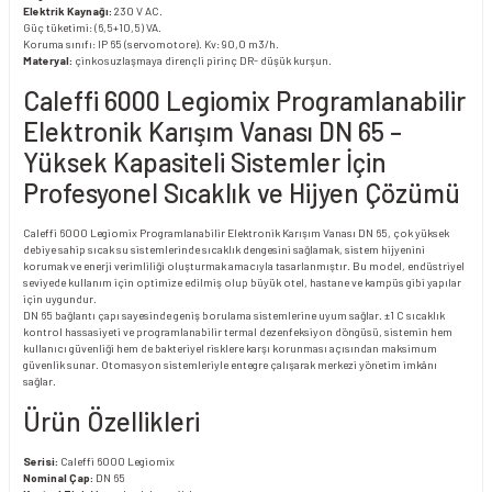
Elektrik Kaynağı:
230 V AC.
Güç tüketimi: (6,5+10,5) VA.
Koruma sınıfı: IP 65 (servomotore). Kv: 90,0 m3/h.
Materyal:
çinkosuzlaşmaya dirençli pirinç DR- düşük kurşun.
Caleffi 6000 Legiomix Programlanabilir
Elektronik Karışım Vanası DN 65 –
Yüksek Kapasiteli Sistemler İçin
Profesyonel Sıcaklık ve Hijyen Çözümü
Caleffi 6000 Legiomix Programlanabilir Elektronik Karışım Vanası DN 65, çok yüksek
debiye sahip sıcak su sistemlerinde sıcaklık dengesini sağlamak, sistem hijyenini
korumak ve enerji verimliliği oluşturmak amacıyla tasarlanmıştır. Bu model, endüstriyel
seviyede kullanım için optimize edilmiş olup büyük otel, hastane ve kampüs gibi yapılar
için uygundur.
DN 65 bağlantı çapı sayesinde geniş borulama sistemlerine uyum sağlar. ±1 C sıcaklık
kontrol hassasiyeti ve programlanabilir termal dezenfeksiyon döngüsü, sistemin hem
kullanıcı güvenliği hem de bakteriyel risklere karşı korunması açısından maksimum
güvenlik sunar. Otomasyon sistemleriyle entegre çalışarak merkezi yönetim imkânı
sağlar.
Ürün Özellikleri
Serisi:
Caleffi 6000 Legiomix
Nominal Çap:
DN 65