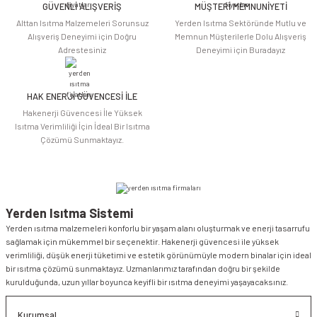
Bu ürüne benzer farklı alternatifler olmalı.
GÜVENLİ ALIŞVERİŞ
MÜŞTERİ MEMNUNİYETİ
Alttan Isıtma Malzemeleri Sorunsuz
Yerden Isıtma Sektöründe Mutlu ve
Alışveriş Deneyimi için Doğru
Memnun Müşterilerle Dolu Alışveriş
Adrestesiniz
Deneyimi için Buradayız
HAK ENERJİ GÜVENCESİ İLE
Gönder
Hakenerji Güvencesi İle Yüksek
Isıtma Verimliliği İçin İdeal Bir Isıtma
Çözümü Sunmaktayız.
Yerden Isıtma Sistemi
Yerden ısıtma malzemeleri konforlu bir yaşam alanı oluşturmak ve enerji tasarrufu
sağlamak için mükemmel bir seçenektir. Hakenerji güvencesi ile yüksek
verimliliği, düşük enerji tüketimi ve estetik görünümüyle modern binalar için ideal
bir ısıtma çözümü sunmaktayız. Uzmanlarımız tarafından doğru bir şekilde
kurulduğunda, uzun yıllar boyunca keyifli bir ısıtma deneyimi yaşayacaksınız.
Kurumsal