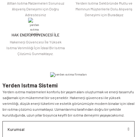
Alttan Isıtma Malzemeleri Sorunsuz
Yerden Isıtma Sektöründe Mutlu ve
Alışveriş Deneyimi için Doğru
Memnun Müşterilerle Dolu Alışveriş
Adrestesiniz
Deneyimi için Buradayız
HAK ENERJİ GÜVENCESİ İLE
Gönder
Hakenerji Güvencesi İle Yüksek
Isıtma Verimliliği İçin İdeal Bir Isıtma
Çözümü Sunmaktayız.
Yerden Isıtma Sistemi
Yerden ısıtma malzemeleri konforlu bir yaşam alanı oluşturmak ve enerji tasarrufu
sağlamak için mükemmel bir seçenektir. Hakenerji güvencesi ile yüksek
verimliliği, düşük enerji tüketimi ve estetik görünümüyle modern binalar için ideal
bir ısıtma çözümü sunmaktayız. Uzmanlarımız tarafından doğru bir şekilde
kurulduğunda, uzun yıllar boyunca keyifli bir ısıtma deneyimi yaşayacaksınız.
Kurumsal