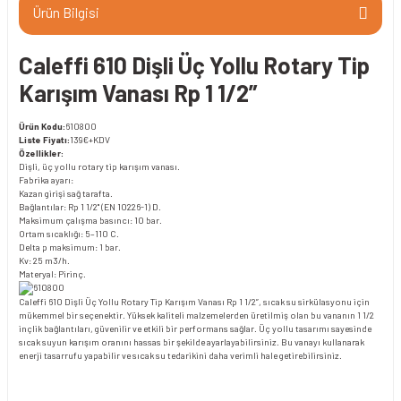
Ürün Bilgisi
Caleffi 610 Dişli Üç Yollu Rotary Tip
Karışım Vanası Rp 1 1/2”
Ürün Kodu:
610800
Liste Fiyatı:
139€+KDV
Özellikler:
Dişli, üç yollu rotary tip karışım vanası.
Fabrika ayarı:
Kazan girişi sağ tarafta.
Bağlantılar: Rp 1 1/2" (EN 10226-1) D.
Maksimum çalışma basıncı: 10 bar.
Ortam sıcaklığı: 5–110 C.
Delta p maksimum: 1 bar.
Kv: 25 m3/h.
Materyal: Pirinç.
Caleffi 610 Dişli Üç Yollu Rotary Tip Karışım Vanası Rp 1 1/2”, sıcak su sirkülasyonu için
mükemmel bir seçenektir. Yüksek kaliteli malzemelerden üretilmiş olan bu vananın 1 1/2
inçlik bağlantıları, güvenilir ve etkili bir performans sağlar. Üç yollu tasarımı sayesinde
sıcak suyun karışım oranını hassas bir şekilde ayarlayabilirsiniz. Bu vanayı kullanarak
enerji tasarrufu yapabilir ve sıcak su tedarikini daha verimli hale getirebilirsiniz.