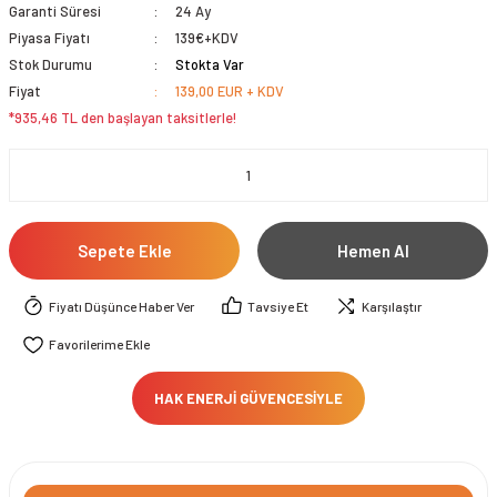
Garanti Süresi
24 Ay
Piyasa Fiyatı
139€+KDV
Stok Durumu
Stokta Var
Fiyat
139,00 EUR + KDV
*935,46 TL den başlayan taksitlerle!
Sepete Ekle
Hemen Al
Fiyatı Düşünce Haber Ver
Tavsiye Et
Karşılaştır
HAK ENERJİ GÜVENCESİYLE