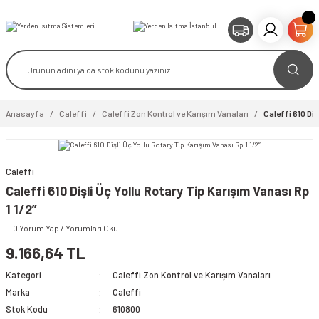
Anasayfa
Caleffi
Caleffi Zon Kontrol ve Karışım Vanaları
Caleffi 610 Diş
Caleffi
video izle
Caleffi 610 Dişli Üç Yollu Rotary Tip Karışım Vanası Rp
1 1/2”
0 Yorum Yap / Yorumları Oku
9.166,64 TL
Kategori
Caleffi Zon Kontrol ve Karışım Vanaları
Marka
Caleffi
Stok Kodu
610800