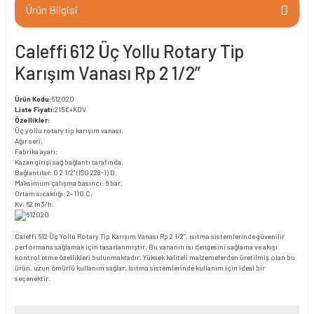
Ürün Bilgisi
Caleffi 612 Üç Yollu Rotary Tip
Karışım Vanası Rp 2 1/2”
Ürün Kodu:
612020
Liste Fiyatı:
215€+KDV
Özellikler:
Üç yollu rotary tip karışım vanası.
Ağır seri.
Fabrika ayarı:
Kazan girişi sağ bağlantı tarafında.
Bağlantılar: G 2 1/2" (ISO 228-1) D.
Maksimum çalışma basıncı: 6 bar.
Ortam sıcaklığı: 2–110 C.
Kv: 62 m3/h.
Caleffi 612 Üç Yollu Rotary Tip Karışım Vanası Rp 2 1/2”, ısıtma sistemlerinde güvenilir
performans sağlamak için tasarlanmıştır. Bu vananın ısı dengesini sağlama ve akışı
kontrol etme özellikleri bulunmaktadır. Yüksek kaliteli malzemelerden üretilmiş olan bu
ürün, uzun ömürlü kullanım sağlar. Isıtma sistemlerinde kullanım için ideal bir
seçenektir.