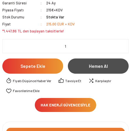
Garanti Süresi
24 Ay
Piyasa Fiyatı
215€+KDV
Stok Durumu
Stokta Var
Fiyat
215,00 EUR + KDV
*1.447,86 TL den başlayan taksitlerle!
Sepete Ekle
Hemen Al
Fiyatı Düşünce Haber Ver
Tavsiye Et
Karşılaştır
HAK ENERJİ GÜVENCESİYLE