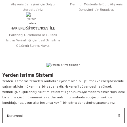
Alışveriş Deneyimi için Doğru
Memnun Müşterilerle Dolu Alışveriş
Adrestesiniz
Deneyimi için Buradayız
HAK ENERJİ GÜVENCESİ İLE
Gönder
Hakenerji Güvencesi İle Yüksek
Isıtma Verimliliği İçin İdeal Bir Isıtma
Çözümü Sunmaktayız.
Yerden Isıtma Sistemi
Yerden ısıtma malzemeleri konforlu bir yaşam alanı oluşturmak ve enerji tasarrufu
sağlamak için mükemmel bir seçenektir. Hakenerji güvencesi ile yüksek
verimliliği, düşük enerji tüketimi ve estetik görünümüyle modern binalar için ideal
bir ısıtma çözümü sunmaktayız. Uzmanlarımız tarafından doğru bir şekilde
kurulduğunda, uzun yıllar boyunca keyifli bir ısıtma deneyimi yaşayacaksınız.
Kurumsal