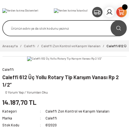
Anasayfa
Caleffi
Caleffi Zon Kontrol ve Karışım Vanaları
Caleffi 612 Üç 
Caleffi
video izle
Caleffi 612 Üç Yollu Rotary Tip Karışım Vanası Rp 2
1/2”
0 Yorum Yap / Yorumları Oku
14.187,70 TL
Kategori
Caleffi Zon Kontrol ve Karışım Vanaları
Marka
Caleffi
Stok Kodu
612020