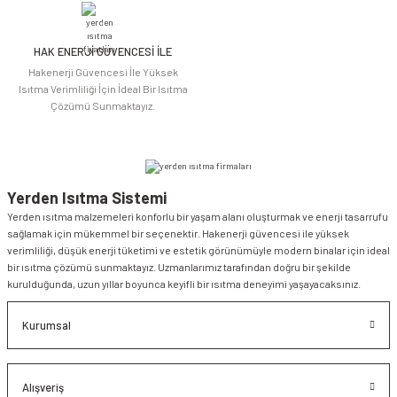
HAK ENERJİ GÜVENCESİ İLE
Gönder
Hakenerji Güvencesi İle Yüksek
Isıtma Verimliliği İçin İdeal Bir Isıtma
Çözümü Sunmaktayız.
Yerden Isıtma Sistemi
Yerden ısıtma malzemeleri konforlu bir yaşam alanı oluşturmak ve enerji tasarrufu
sağlamak için mükemmel bir seçenektir. Hakenerji güvencesi ile yüksek
verimliliği, düşük enerji tüketimi ve estetik görünümüyle modern binalar için ideal
bir ısıtma çözümü sunmaktayız. Uzmanlarımız tarafından doğru bir şekilde
kurulduğunda, uzun yıllar boyunca keyifli bir ısıtma deneyimi yaşayacaksınız.
Kurumsal
Alışveriş