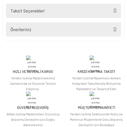
Taksit Seçenekleri
Bu ürüne ilk yorumu siz yapın!
Önerileriniz
Yorum Yaz
Bu ürünün fiyat bilgisi, resim, ürün açıklamalarında ve diğer konularda
yetersiz gördüğünüz noktaları öneri formunu kullanarak tarafımıza
iletebilirsiniz.
Görüş ve önerileriniz için teşekkür ederiz.
HIZLI VE GÜVENLİ KARGO
KREDİ KARTINA TAKSİT
Ürün resmi kalitesiz, bozuk veya görüntülenemiyor.
Yerden Isıtma Malzemeleriniz
Yerden Isıtma Malzemesi Alırken
Ürün açıklamasında eksik bilgiler bulunuyor.
Zamanında ve Güvenle Teslim
Kolay Kart Taksitleriyle Bütçenizi
Ediyoruz.
Rahatlatın ve Tasarruf Edin
Ürün bilgilerinde hatalar bulunuyor.
Ürün fiyatı diğer sitelerden daha pahalı.
Bu ürüne benzer farklı alternatifler olmalı.
GÜVENLİ ALIŞVERİŞ
MÜŞTERİ MEMNUNİYETİ
Alttan Isıtma Malzemeleri Sorunsuz
Yerden Isıtma Sektöründe Mutlu ve
Alışveriş Deneyimi için Doğru
Memnun Müşterilerle Dolu Alışveriş
Adrestesiniz
Deneyimi için Buradayız