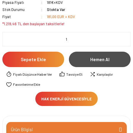
Piyasa Fiyatı
181€+KDV
Stok Durumu
Stokta Var
Fiyat
181,00 EUR + KDV
*1.219,46 TL den başlayan taksitlerle!
Sepete Ekle
Hemen Al
Fiyatı Düşünce Haber Ver
Tavsiye Et
Karşılaştır
HAK ENERJİ GÜVENCESİYLE
Ürün Bilgisi