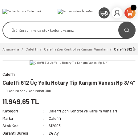
Anasayfa
Caleffi
Caleffi Zon Kontrol ve Karışım Vanaları
Caleffi 612 Üç
Caleffi
video izle
Caleffi 612 Üç Yollu Rotary Tip Karışım Vanası Rp 3/4”
0 Yorum Yap / Yorumları Oku
11.949,65 TL
Kategori
Caleffi Zon Kontrol ve Karışım Vanaları
Marka
Caleffi
Stok Kodu
612005
Garanti Süresi
24 Ay