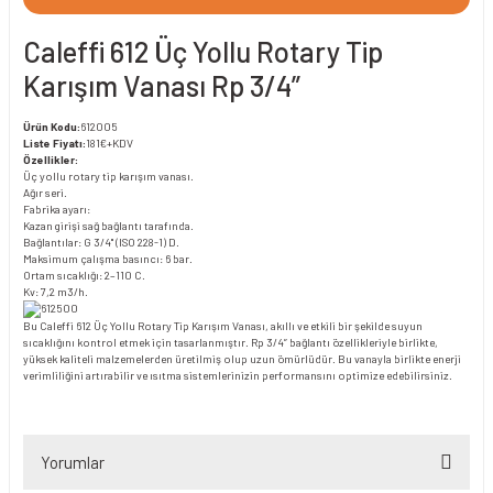
Caleffi 612 Üç Yollu Rotary Tip
Karışım Vanası Rp 3/4”
Ürün Kodu:
612005
Liste Fiyatı:
181€+KDV
Özellikler:
Üç yollu rotary tip karışım vanası.
Ağır seri.
Fabrika ayarı:
Kazan girişi sağ bağlantı tarafında.
Bağlantılar: G 3/4" (ISO 228-1) D.
Maksimum çalışma basıncı: 6 bar.
Ortam sıcaklığı: 2–110 C.
Kv: 7,2 m3/h.
Bu Caleffi 612 Üç Yollu Rotary Tip Karışım Vanası, akıllı ve etkili bir şekilde suyun
sıcaklığını kontrol etmek için tasarlanmıştır. Rp 3/4” bağlantı özellikleriyle birlikte,
yüksek kaliteli malzemelerden üretilmiş olup uzun ömürlüdür. Bu vanayla birlikte enerji
verimliliğini artırabilir ve ısıtma sistemlerinizin performansını optimize edebilirsiniz.
Yorumlar