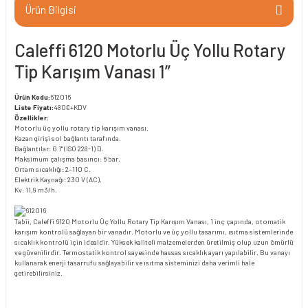
Ürün Bilgisi
Caleffi 6120 Motorlu Üç Yollu Rotary
Tip Karışım Vanası 1”
Ürün Kodu:
612016
Liste Fiyatı:
480€+KDV
Özellikler:
Motorlu üç yollu rotary tip karışım vanası.
Kazan girişi sol bağlantı tarafında.
Bağlantılar: G 1" (ISO 228-1) D.
Maksimum çalışma basıncı: 6 bar.
Ortam sıcaklığı: 2–110 C.
Elektrik Kaynağı: 230 V (AC).
Kv: 11,9 m3/h.
Tabii, Caleffi 6120 Motorlu Üç Yollu Rotary Tip Karışım Vanası, 1 inç çapında, otomatik
karışım kontrolü sağlayan bir vanadır. Motorlu ve üç yollu tasarımı, ısıtma sistemlerinde
sıcaklık kontrolü için idealdir. Yüksek kaliteli malzemelerden üretilmiş olup uzun ömürlü
ve güvenilirdir. Termostatik kontrol sayesinde hassas sıcaklık ayarı yapılabilir. Bu vanayı
kullanarak enerji tasarrufu sağlayabilir ve ısıtma sisteminizi daha verimli hale
getirebilirsiniz.