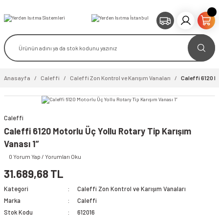
Anasayfa
Caleffi
Caleffi Zon Kontrol ve Karışım Vanaları
Caleffi 6120 Mo
Caleffi
video izle
Caleffi 6120 Motorlu Üç Yollu Rotary Tip Karışım
Vanası 1”
0 Yorum Yap / Yorumları Oku
31.689,68 TL
Kategori
Caleffi Zon Kontrol ve Karışım Vanaları
Marka
Caleffi
Stok Kodu
612016