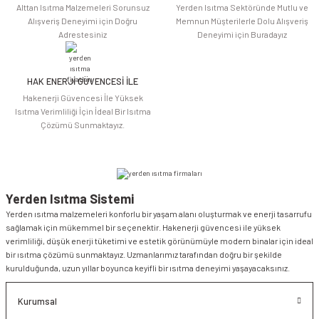
Alttan Isıtma Malzemeleri Sorunsuz
Yerden Isıtma Sektöründe Mutlu ve
Alışveriş Deneyimi için Doğru
Memnun Müşterilerle Dolu Alışveriş
Adrestesiniz
Deneyimi için Buradayız
HAK ENERJİ GÜVENCESİ İLE
Gönder
Hakenerji Güvencesi İle Yüksek
Isıtma Verimliliği İçin İdeal Bir Isıtma
Çözümü Sunmaktayız.
Yerden Isıtma Sistemi
Yerden ısıtma malzemeleri konforlu bir yaşam alanı oluşturmak ve enerji tasarrufu
sağlamak için mükemmel bir seçenektir. Hakenerji güvencesi ile yüksek
verimliliği, düşük enerji tüketimi ve estetik görünümüyle modern binalar için ideal
bir ısıtma çözümü sunmaktayız. Uzmanlarımız tarafından doğru bir şekilde
kurulduğunda, uzun yıllar boyunca keyifli bir ısıtma deneyimi yaşayacaksınız.
Kurumsal