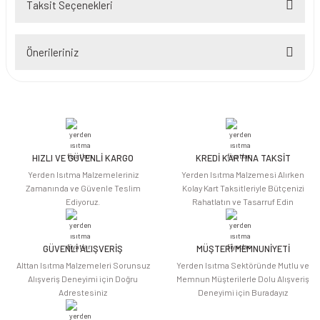
Taksit Seçenekleri
Bu ürüne ilk yorumu siz yapın!
Önerileriniz
Yorum Yaz
Bu ürünün fiyat bilgisi, resim, ürün açıklamalarında ve diğer konularda
yetersiz gördüğünüz noktaları öneri formunu kullanarak tarafımıza
iletebilirsiniz.
Görüş ve önerileriniz için teşekkür ederiz.
HIZLI VE GÜVENLİ KARGO
KREDİ KARTINA TAKSİT
Ürün resmi kalitesiz, bozuk veya görüntülenemiyor.
Yerden Isıtma Malzemeleriniz
Yerden Isıtma Malzemesi Alırken
Ürün açıklamasında eksik bilgiler bulunuyor.
Zamanında ve Güvenle Teslim
Kolay Kart Taksitleriyle Bütçenizi
Ediyoruz.
Rahatlatın ve Tasarruf Edin
Ürün bilgilerinde hatalar bulunuyor.
Ürün fiyatı diğer sitelerden daha pahalı.
Bu ürüne benzer farklı alternatifler olmalı.
GÜVENLİ ALIŞVERİŞ
MÜŞTERİ MEMNUNİYETİ
Alttan Isıtma Malzemeleri Sorunsuz
Yerden Isıtma Sektöründe Mutlu ve
Alışveriş Deneyimi için Doğru
Memnun Müşterilerle Dolu Alışveriş
Adrestesiniz
Deneyimi için Buradayız