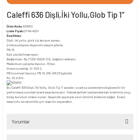
Caleffi 636 Dişli,İki Yollu,Glob Tip 1”
Ürün Kodu:
636610
Liste Fiyatı:
274€+KDV
Özellikler:
Dişli, iki yollu, glob tip karışım vanası.
Çinkosuzlaşma dayanımlı alaşım gövde.
PN 16.
Eşit yüzde/lineer ayarı.
Bağlantılar: Rp 1" (EN 10226-1) D, bağlantı elemanı.
Maksimum çalışma basıncı: 16 bar.
Ortam sıcaklığı: 0–100 C.
PN (nominal basınç): PN 16. DN: DN 25 (gövde).
Kv: 10 m3/h.
Bu Caleffi 636 Dişli, İki Yollu, Glob Tip 1” vanalar, sıcak su sistemlerinde güvenilir bir
performans sunmak üzere tasarlanmıştır. Yüksek kaliteli malzemelerden üretilmiş olup,
kolay kurulum imkanı sunar. Dayanıklı yapısıyla uzun ömürlü kullanım sağlar. Enerji
tasarrufu ve verimlilik için ideal bir seçenektir.
Yorumlar