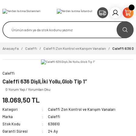
Anasayfa
Caleffi
Caleffi Zon Kontrol ve Karışım Vanaları
Caleffi 636 Dişl
Caleffi
video izle
Caleffi 636 Dişli,İki Yollu,Glob Tip 1”
0 Yorum Yap / Yorumları Oku
18.069,50 TL
Kategori
Caleffi Zon Kontrol ve Karışım Vanaları
Marka
Caleffi
Stok Kodu
636610
Garanti Süresi
24 Ay