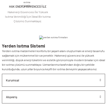
HAK ENERJİ GÜVENCESİ İLE
Gönder
Hakenerji Güvencesi İle Yüksek
Isıtma Verimliliği İçin İdeal Bir Isıtma
Çözümü Sunmaktayız.
Yerden Isıtma Sistemi
Yerden ısıtma malzemeleri konforlu bir yaşam alanı oluşturmak ve enerji tasarrufu
sağlamak için mükemmel bir seçenektir. Hakenerji güvencesi ile yüksek
verimliliği, düşük enerji tüketimi ve estetik görünümüyle modern binalar için ideal
bir ısıtma çözümü sunmaktayız. Uzmanlarımız tarafından doğru bir şekilde
kurulduğunda, uzun yıllar boyunca keyifli bir ısıtma deneyimi yaşayacaksınız.
Kurumsal
Alışveriş