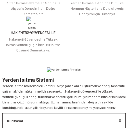
Alttan Isıtma Malzemeleri Sorunsuz
Yerden Isıtma Sektöründe Mutlu ve
Alışveriş Deneyimi için Doğru
Memnun Müşterilerle Dolu Alışveriş
Adrestesiniz
Deneyimi için Buradayız
HAK ENERJİ GÜVENCESİ İLE
Gönder
Hakenerji Güvencesi İle Yüksek
Isıtma Verimliliği İçin İdeal Bir Isıtma
Çözümü Sunmaktayız.
Yerden Isıtma Sistemi
Yerden ısıtma malzemeleri konforlu bir yaşam alanı oluşturmak ve enerji tasarrufu
sağlamak için mükemmel bir seçenektir. Hakenerji güvencesi ile yüksek
verimliliği, düşük enerji tüketimi ve estetik görünümüyle modern binalar için ideal
bir ısıtma çözümü sunmaktayız. Uzmanlarımız tarafından doğru bir şekilde
kurulduğunda, uzun yıllar boyunca keyifli bir ısıtma deneyimi yaşayacaksınız.
Kurumsal