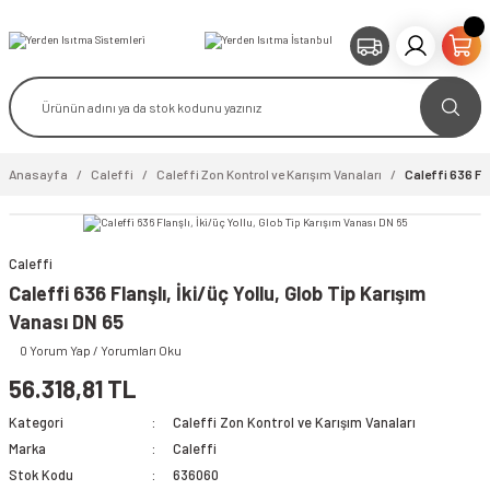
Anasayfa
Caleffi
Caleffi Zon Kontrol ve Karışım Vanaları
Caleffi 636 Fla
Caleffi
video izle
Caleffi 636 Flanşlı, İki/üç Yollu, Glob Tip Karışım
Vanası DN 65
0 Yorum Yap / Yorumları Oku
56.318,81 TL
Kategori
Caleffi Zon Kontrol ve Karışım Vanaları
Marka
Caleffi
Stok Kodu
636060