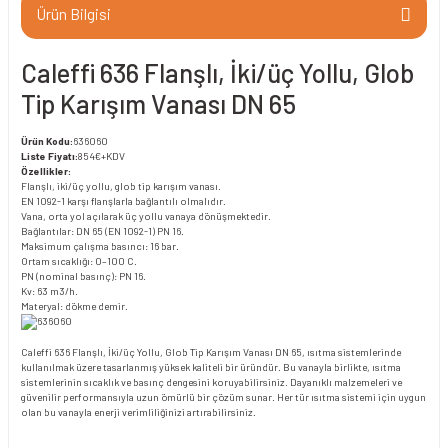
Ürün Bilgisi
Caleffi 636 Flanşlı, İki/üç Yollu, Glob
Tip Karışım Vanası DN 65
Ürün Kodu:
636060
Liste Fiyatı:
854€+KDV
Özellikler:
Flanşlı, iki/üç yollu, glob tip karışım vanası.
EN 1092-1 karşı flanşlarla bağlantılı olmalıdır.
Vana, orta yol açılarak üç yollu vanaya dönüşmektedir.
Bağlantılar: DN 65 (EN 1092-1) PN 16.
Maksimum çalışma basıncı: 16 bar.
Ortam sıcaklığı: 0–100 C.
PN (nominal basınç): PN 16.
Kv: 63 m3/h.
Materyal: dökme demir.
Caleffi 636 Flanşlı, İki/üç Yollu, Glob Tip Karışım Vanası DN 65, ısıtma sistemlerinde
kullanılmak üzere tasarlanmış yüksek kaliteli bir üründür. Bu vanayla birlikte, ısıtma
sistemlerinin sıcaklık ve basınç dengesini koruyabilirsiniz. Dayanıklı malzemeleri ve
güvenilir performansıyla uzun ömürlü bir çözüm sunar. Her tür ısıtma sistemi için uygun
olan bu vanayla enerji verimliliğinizi artırabilirsiniz.