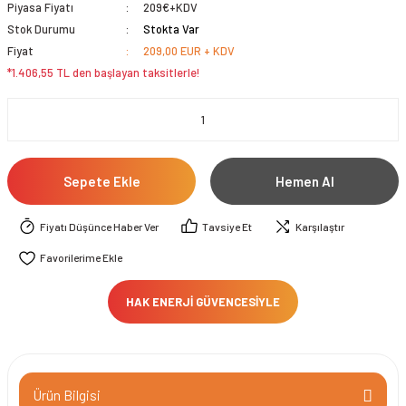
Piyasa Fiyatı
209€+KDV
Stok Durumu
Stokta Var
Fiyat
209,00 EUR + KDV
*1.406,55 TL den başlayan taksitlerle!
Sepete Ekle
Hemen Al
Fiyatı Düşünce Haber Ver
Tavsiye Et
Karşılaştır
HAK ENERJİ GÜVENCESİYLE
Ürün Bilgisi