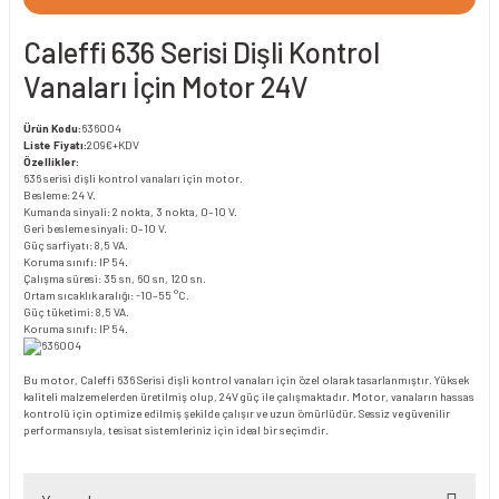
Caleffi 636 Serisi Dişli Kontrol
Vanaları İçin Motor 24V
Ürün Kodu:
636004
Liste Fiyatı:
209€+KDV
Özellikler:
636 serisi dişli kontrol vanaları için motor.
Besleme: 24 V.
Kumanda sinyali: 2 nokta, 3 nokta, 0–10 V.
Geri besleme sinyali: 0–10 V.
Güç sarfiyatı: 8,5 VA.
Koruma sınıfı: IP 54.
Çalışma süresi: 35 sn, 60 sn, 120 sn.
Ortam sıcaklık aralığı: -10–55 °C.
Güç tüketimi: 8,5 VA.
Koruma sınıfı: IP 54.
Bu motor, Caleffi 636 Serisi dişli kontrol vanaları için özel olarak tasarlanmıştır. Yüksek
kaliteli malzemelerden üretilmiş olup, 24V güç ile çalışmaktadır. Motor, vanaların hassas
kontrolü için optimize edilmiş şekilde çalışır ve uzun ömürlüdür. Sessiz ve güvenilir
performansıyla, tesisat sistemleriniz için ideal bir seçimdir.