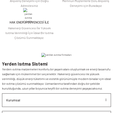
Alışveriş Deneyimi için Doğru
Memnun Müşterilerle Dolu Alışveriş
Adrestesiniz
Deneyimi için Buradayız
HAK ENERJİ GÜVENCESİ İLE
Gönder
Hakenerji Güvencesi İle Yüksek
Isıtma Verimliliği İçin İdeal Bir Isıtma
Çözümü Sunmaktayız.
Yerden Isıtma Sistemi
Yerden ısıtma malzemeleri konforlu bir yaşam alanı oluşturmak ve enerji tasarrufu
sağlamak için mükemmel bir seçenektir. Hakenerji güvencesi ile yüksek
verimliliği, düşük enerji tüketimi ve estetik görünümüyle modern binalar için ideal
bir ısıtma çözümü sunmaktayız. Uzmanlarımız tarafından doğru bir şekilde
kurulduğunda, uzun yıllar boyunca keyifli bir ısıtma deneyimi yaşayacaksınız.
Kurumsal