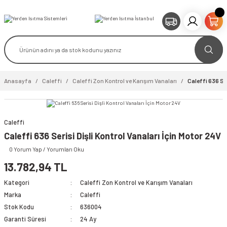
Anasayfa
Caleffi
Caleffi Zon Kontrol ve Karışım Vanaları
Caleffi 636 Ser
Caleffi
video izle
Caleffi 636 Serisi Dişli Kontrol Vanaları İçin Motor 24V
0 Yorum Yap / Yorumları Oku
13.782,94 TL
Kategori
Caleffi Zon Kontrol ve Karışım Vanaları
Marka
Caleffi
Stok Kodu
636004
Garanti Süresi
24 Ay