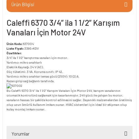
Ürün Bilgisi
Caleffi 6370 3/4” ila 1 1/2” Karışım
Vanaları İçin Motor 24V
Ürün Kodu:
637004
Liste Fiyatı:
338€+KDV
Özellikler:
3/4" ila 1 1/2” karıştırma vanaları için motor.
Yardımcı mikro anahtarlı
Elektrik Kaynağı: 24 V (AC).
Güç tüketimi: 3 VA. Koruma sınıfı: IP 42.
Yardımcı mikro anahtar temas gücü (250V): 10 (2) A.
Kazan girişi sağ bağlantı tarafında.
Bu Caleffi 6370 3/4” ila 1 1/2” Karışım Vanaları İçin Motor 24V, karışım vanalarının
otomatik kontrolünü sağlamak için tasarlanmıştır. 24V gücü ile çalışan bu motor,
vanaların hassas bir şekilde kontrol edilmesini sağlar. Dayanıklı malzemelerden üretilmiş
olup uzun ömürlü kullanım imkanı sunar. HVAC sistemleri için ideal bir ekipman olup
kolay montaj imkanı sunar.
Yorumlar