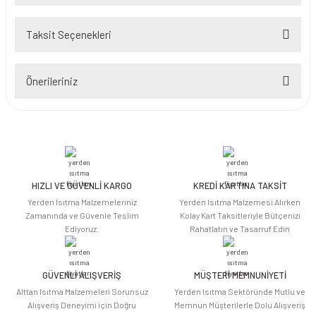
Taksit Seçenekleri
Bu ürüne ilk yorumu siz yapın!
Önerileriniz
Yorum Yaz
Bu ürünün fiyat bilgisi, resim, ürün açıklamalarında ve diğer konularda
yetersiz gördüğünüz noktaları öneri formunu kullanarak tarafımıza
iletebilirsiniz.
Görüş ve önerileriniz için teşekkür ederiz.
HIZLI VE GÜVENLİ KARGO
KREDİ KARTINA TAKSİT
Ürün resmi kalitesiz, bozuk veya görüntülenemiyor.
Yerden Isıtma Malzemeleriniz
Yerden Isıtma Malzemesi Alırken
Ürün açıklamasında eksik bilgiler bulunuyor.
Zamanında ve Güvenle Teslim
Kolay Kart Taksitleriyle Bütçenizi
Ediyoruz.
Rahatlatın ve Tasarruf Edin
Ürün bilgilerinde hatalar bulunuyor.
Ürün fiyatı diğer sitelerden daha pahalı.
Bu ürüne benzer farklı alternatifler olmalı.
GÜVENLİ ALIŞVERİŞ
MÜŞTERİ MEMNUNİYETİ
Alttan Isıtma Malzemeleri Sorunsuz
Yerden Isıtma Sektöründe Mutlu ve
Alışveriş Deneyimi için Doğru
Memnun Müşterilerle Dolu Alışveriş