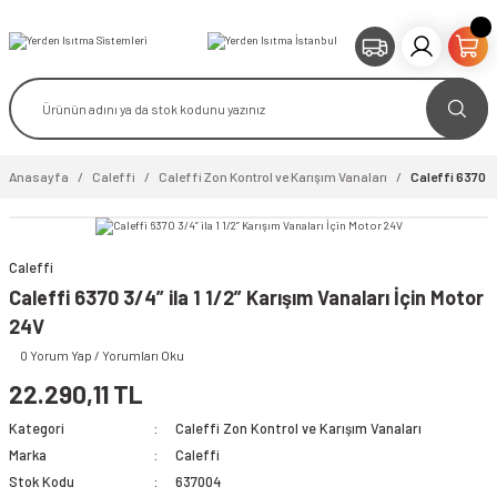
Anasayfa
Caleffi
Caleffi Zon Kontrol ve Karışım Vanaları
Caleffi 6370 3/
Caleffi
video izle
Caleffi 6370 3/4” ila 1 1/2” Karışım Vanaları İçin Motor
24V
0 Yorum Yap / Yorumları Oku
22.290,11 TL
Kategori
Caleffi Zon Kontrol ve Karışım Vanaları
Marka
Caleffi
Stok Kodu
637004