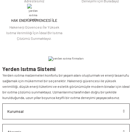
Adrestesiniz
Deneyimi için Buradayız
HAK ENERJİ GÜVENCESİ İLE
Gönder
Hakenerji Güvencesi İle Yüksek
Isıtma Verimliliği İçin İdeal Bir Isıtma
Çözümü Sunmaktayız.
Yerden Isıtma Sistemi
Yerden ısıtma malzemeleri konforlu bir yaşam alanı oluşturmak ve enerji tasarrufu
sağlamak için mükemmel bir seçenektir. Hakenerji güvencesi ile yüksek
verimliliği, düşük enerji tüketimi ve estetik görünümüyle modern binalar için ideal
bir ısıtma çözümü sunmaktayız. Uzmanlarımız tarafından doğru bir şekilde
kurulduğunda, uzun yıllar boyunca keyifli bir ısıtma deneyimi yaşayacaksınız.
Kurumsal
Alışveriş