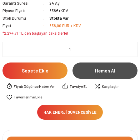
Garanti Süresi
24 Ay
Piyasa Fiyatı
338€+KDV
Stok Durumu
Stokta Var
Fiyat
338,00 EUR + KDV
*2.274,71 TL den başlayan taksitlerle!
Sepete Ekle
Hemen Al
Fiyatı Düşünce Haber Ver
Tavsiye Et
Karşılaştır
HAK ENERJİ GÜVENCESİYLE