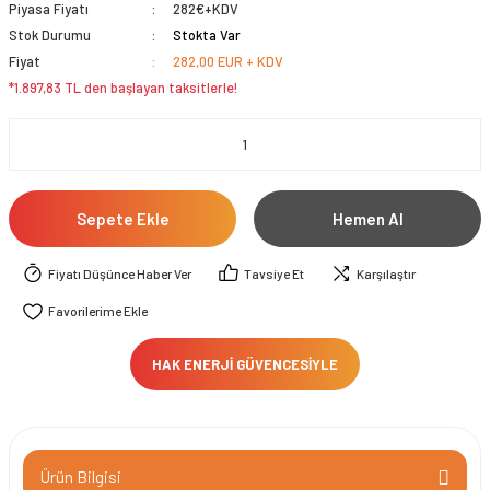
Piyasa Fiyatı
282€+KDV
Stok Durumu
Stokta Var
Fiyat
282,00 EUR + KDV
*1.897,83 TL den başlayan taksitlerle!
Sepete Ekle
Hemen Al
Fiyatı Düşünce Haber Ver
Tavsiye Et
Karşılaştır
HAK ENERJİ GÜVENCESİYLE
Ürün Bilgisi