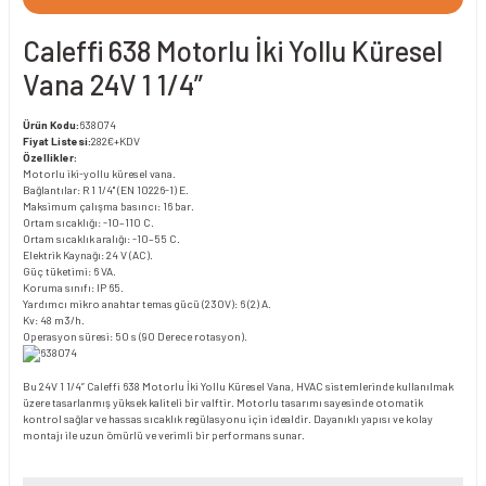
Caleffi 638 Motorlu İki Yollu Küresel
Vana 24V 1 1/4”
Ürün Kodu:
638074
Fiyat Listesi:
282€+KDV
Özellikler:
Motorlu iki-yollu küresel vana.
Bağlantılar: R 1 1/4" (EN 10226-1) E.
Maksimum çalışma basıncı: 16 bar.
Ortam sıcaklığı: -10–110 C.
Ortam sıcaklık aralığı: -10–55 C.
Elektrik Kaynağı: 24 V (AC).
Güç tüketimi: 6 VA.
Koruma sınıfı: IP 65.
Yardımcı mikro anahtar temas gücü (230V): 6 (2) A.
Kv: 48 m3/h.
Operasyon süresi: 50 s (90 Derece rotasyon).
Bu 24V 1 1/4” Caleffi 638 Motorlu İki Yollu Küresel Vana, HVAC sistemlerinde kullanılmak
üzere tasarlanmış yüksek kaliteli bir valftir. Motorlu tasarımı sayesinde otomatik
kontrol sağlar ve hassas sıcaklık regülasyonu için idealdir. Dayanıklı yapısı ve kolay
montajı ile uzun ömürlü ve verimli bir performans sunar.