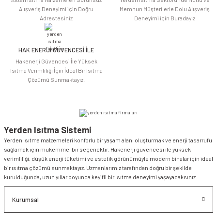
Alışveriş Deneyimi için Doğru
Memnun Müşterilerle Dolu Alışveriş
Adrestesiniz
Deneyimi için Buradayız
HAK ENERJİ GÜVENCESİ İLE
Gönder
Hakenerji Güvencesi İle Yüksek
Isıtma Verimliliği İçin İdeal Bir Isıtma
Çözümü Sunmaktayız.
Yerden Isıtma Sistemi
Yerden ısıtma malzemeleri konforlu bir yaşam alanı oluşturmak ve enerji tasarrufu
sağlamak için mükemmel bir seçenektir. Hakenerji güvencesi ile yüksek
verimliliği, düşük enerji tüketimi ve estetik görünümüyle modern binalar için ideal
bir ısıtma çözümü sunmaktayız. Uzmanlarımız tarafından doğru bir şekilde
kurulduğunda, uzun yıllar boyunca keyifli bir ısıtma deneyimi yaşayacaksınız.
Kurumsal