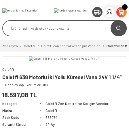
Anasayfa
Caleffi
Caleffi Zon Kontrol ve Karışım Vanaları
Caleffi 638 Mot
Caleffi
video izle
Caleffi 638 Motorlu İki Yollu Küresel Vana 24V 1 1/4”
0 Yorum Yap / Yorumları Oku
18.597,08 TL
Kategori
Caleffi Zon Kontrol ve Karışım Vanaları
Marka
Caleffi
Stok Kodu
638074
Garanti Süresi
24 Ay