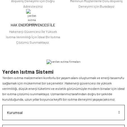
Alışveriş Deneyimi için Doğru
Memnun Müşterilerle Dolu Alışveriş
Adrestesiniz
Deneyimi için Buradayız
HAK ENERJİ GÜVENCESİ İLE
Gönder
Hakenerji Güvencesi İle Yüksek
Isıtma Verimliliği İçin İdeal Bir Isıtma
Çözümü Sunmaktayız.
Yerden Isıtma Sistemi
Yerden ısıtma malzemeleri konforlu bir yaşam alanı oluşturmak ve enerji tasarrufu
sağlamak için mükemmel bir seçenektir. Hakenerji güvencesi ile yüksek
verimliliği, düşük enerji tüketimi ve estetik görünümüyle modern binalar için ideal
bir ısıtma çözümü sunmaktayız. Uzmanlarımız tarafından doğru bir şekilde
kurulduğunda, uzun yıllar boyunca keyifli bir ısıtma deneyimi yaşayacaksınız.
Kurumsal