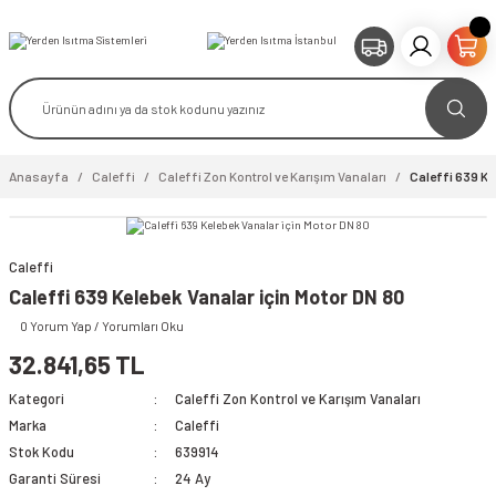
Anasayfa
Caleffi
Caleffi Zon Kontrol ve Karışım Vanaları
Caleffi 639 Ke
Caleffi
video izle
Caleffi 639 Kelebek Vanalar için Motor DN 80
0 Yorum Yap / Yorumları Oku
32.841,65 TL
Kategori
Caleffi Zon Kontrol ve Karışım Vanaları
Marka
Caleffi
Stok Kodu
639914
Garanti Süresi
24 Ay