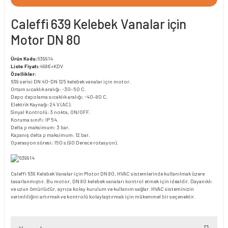
Caleffi 639 Kelebek Vanalar için
Motor DN 80
Ürün Kodu:
639914
Liste Fiyatı:
498€+KDV
Özellikler:
639 serisi DN 40-DN 125 kelebek vanalar için motor.
Ortam sıcaklık aralığı: -30–50 C.
Depo depolama sıcaklık aralığı: -40–80 C.
Elektrik Kaynağı: 24 V (AC).
Sinyal Kontrolü: 3 nokta, ON/OFF.
Koruma sınıfı: IP 54.
Delta p maksimum: 3 bar.
Kapanış delta p maksimum: 12 bar.
Operasyon süresi: 150 s (90 Derece rotasyon).
Caleffi 639 Kelebek Vanalar için Motor DN 80, HVAC sistemlerinde kullanılmak üzere
tasarlanmıştır. Bu motor, DN 80 kelebek vanaları kontrol etmek için idealdir. Dayanıklı
ve uzun ömürlüdür, ayrıca kolay kurulum ve kullanım sağlar. HVAC sisteminizin
verimliliğini artırmak ve kontrolü kolaylaştırmak için mükemmel bir seçenektir.