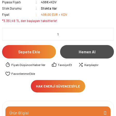
Piyasa Fiyatı
498€+KDV
Stok Durumu
Stokta Var
Fiyat
498,00 EUR + KDV
*3.351,49 TL den başlayan taksitlerle!
Sepete Ekle
Hemen Al
Fiyatı Düşünce Haber Ver
Tavsiye Et
Karşılaştır
HAK ENERJİ GÜVENCESİYLE
Ürün Bilgisi