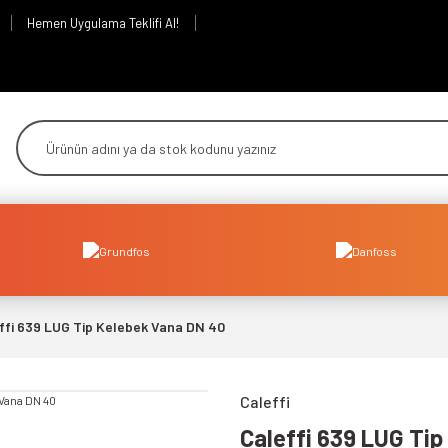
Hemen Uygulama Teklifi Al!
ffi 639 LUG Tip Kelebek Vana DN 40
Caleffi
Caleffi 639 LUG Ti