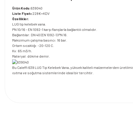
Ürün Kodu:
639040
Liste Fiyatı:
228€+KDV
Özellikler:
LUG tip kelebek vana.
PN 10/16 - EN 1092-1 karşı flanşlarla bağlantılı olmalıdır.
Bağlantılar: DN 40 (EN 1092-1) PN 16.
Maksimum çalışma basıncı: 16 bar.
Ortam sıcaklığı: -20–120 C.
Kv: 65 m3/h.
Materyal: dökme demir.
Bu Caleffi 639 LUG Tip Kelebek Vana, yüksek kaliteli malzemelerden üretilmiş
ısıtma ve soğutma sistemlerinde ideal bir tercihtir.
Bu ürünün fiyat bilgisi, resim, ürün açıklamalarında ve diğer konularda y
Görüş ve önerileriniz için teşekkür ederiz.