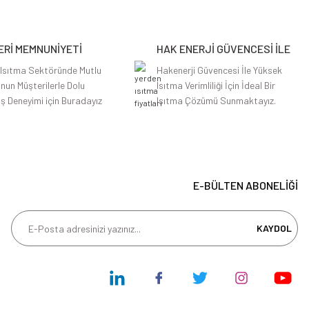
Rİ MEMNUNİYETİ
HAK ENERJİ GÜVENCESİ İLE
 Isıtma Sektöründe Mutlu
Hakenerji Güvencesi İle Yüksek
nun Müşterilerle Dolu
Isıtma Verimliliği İçin İdeal Bir
iş Deneyimi için Buradayız
Isıtma Çözümü Sunmaktayız.
E-BÜLTEN ABONELİĞİ
KAYDOL