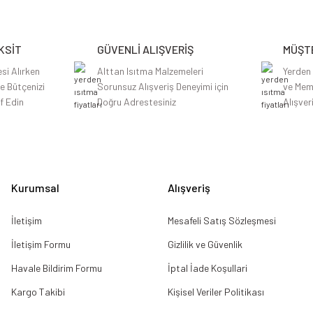
Yorum Yaz
KSİT
GÜVENLİ ALIŞVERİŞ
MÜŞTE
si Alırken
Alttan Isıtma Malzemeleri
Yerden
le Bütçenizi
Sorunsuz Alışveriş Deneyimi için
ve Mem
f Edin
Doğru Adrestesiniz
Alışver
Gönder
Kurumsal
Alışveriş
İletişim
Mesafeli Satış Sözleşmesi
İletişim Formu
Gizlilik ve Güvenlik
Havale Bildirim Formu
İptal İade Koşullari
Kargo Takibi
Kişisel Veriler Politikası