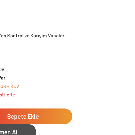
Zon Kontrol ve Karışım Vanaları
DV
Var
EUR + KDV
sitlerle!
Sepete Ekle
men Al