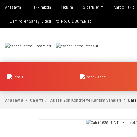
Anasayfa
Hakkımızda
İletişim
Siparişlerim
Kargo Takibi
Demirciler Sanayi Sitesi 1. Yol No:10 Z.Burnu/İst
Anasayfa
Caleffi
Caleffi Zon Kontrol ve Karışım Vanaları
Cale
video izle