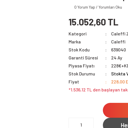
0 Yorum Yap / Yorumları Oku
15.052,60 TL
Kategori
Caleffi 
Marka
Caleffi
Stok Kodu
639040
Garanti Süresi
24 Ay
Piyasa Fiyatı
228€+K
Stok Durumu
Stokta 
Fiyat
228,00 
*1.536,12 TL den başlayan tak
He