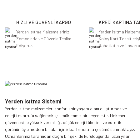
Ürün resmi kalitesiz, bozuk veya görüntülenemiyor.
Ürün açıklamasında eksik bilgiler bulunuyor.
HIZLI VE GÜVENLİ KARGO
KREDİ KARTINA TA
Ürün bilgilerinde hatalar bulunuyor.
Ürün fiyatı diğer sitelerden daha pahalı.
Yerden Isıtma Malzemeleriniz
Yerden Isıtma Malzeme
Zamanında ve Güvenle Teslim
Kolay Kart Taksitleriy
Bu ürüne benzer farklı alternatifler olmalı.
Ediyoruz.
Rahatlatın ve Tasarru
Yerden Isıtma Sistemi
Yerden ısıtma malzemeleri konforlu bir yaşam alanı oluşturmak ve
enerji tasarrufu sağlamak için mükemmel bir seçenektir. Hakenerji
güvencesi ile yüksek verimliliği, düşük enerji tüketimi ve estetik
görünümüyle modern binalar için ideal bir ısıtma çözümü sunmaktayız.
Uzmanlarımız tarafından doğru bir şekilde kurulduğunda, uzun yıllar