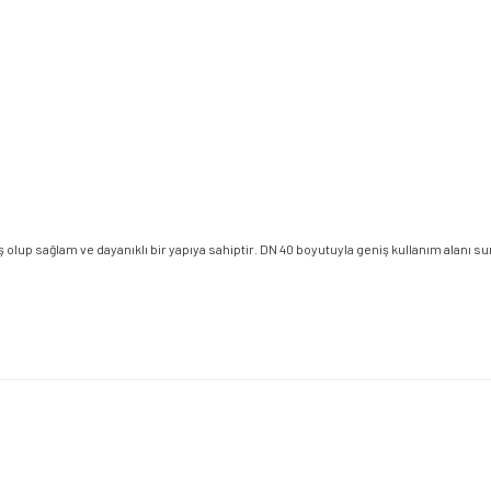
 olup sağlam ve dayanıklı bir yapıya sahiptir. DN 40 boyutuyla geniş kullanım alanı s
etersiz gördüğünüz noktaları öneri formunu kullanarak tarafımıza iletebilirsiniz.
Bu ürüne ilk yorumu siz yapın!