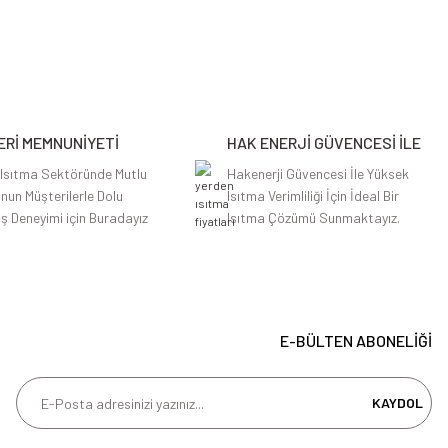
Rİ MEMNUNİYETİ
HAK ENERJİ GÜVENCESİ İLE
 Isıtma Sektöründe Mutlu
Hakenerji Güvencesi İle Yüksek
nun Müşterilerle Dolu
Isıtma Verimliliği İçin İdeal Bir
iş Deneyimi için Buradayız
Isıtma Çözümü Sunmaktayız.
E-BÜLTEN ABONELİĞİ
KAYDOL