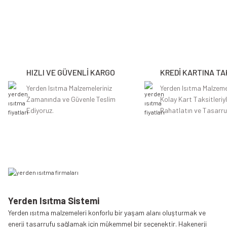
Bu ürünün fiyat bilgisi, resim, ürün açıklamalarında ve diğer konularda y
Görüş ve önerileriniz için teşekkür ederiz.
Ürün resmi kalitesiz, bozuk veya görüntülenemiyor.
Ürün açıklamasında eksik bilgiler bulunuyor.
HIZLI VE GÜVENLİ KARGO
KREDİ KARTINA TA
Ürün bilgilerinde hatalar bulunuyor.
Ürün fiyatı diğer sitelerden daha pahalı.
Yerden Isıtma Malzemeleriniz
Yerden Isıtma Malzeme
Zamanında ve Güvenle Teslim
Kolay Kart Taksitleriy
Bu ürüne benzer farklı alternatifler olmalı.
Ediyoruz.
Rahatlatın ve Tasarru
Yerden Isıtma Sistemi
Yerden ısıtma malzemeleri konforlu bir yaşam alanı oluşturmak ve
enerji tasarrufu sağlamak için mükemmel bir seçenektir. Hakenerji