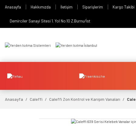
Anasayfa
Hakkımızda
İletişim
Siparişlerim
Kargo Takibi
Demirciler Sanayi Sitesi 1. Yol No:10 Z.Burnu/İst
Anasayfa
Caleffi
Caleffi Zon Kontrol ve Karışım Vanaları
Cale
video izle