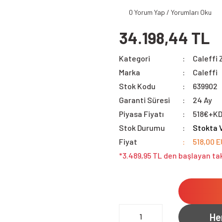
0 Yorum Yap / Yorumları Oku
34.198,44 TL
Kategori
Caleffi 
Marka
Caleffi
Stok Kodu
639902
Garanti Süresi
24 Ay
Piyasa Fiyatı
518€+K
Stok Durumu
Stokta 
Fiyat
518,00 
*3.489,95 TL den başlayan tak
He