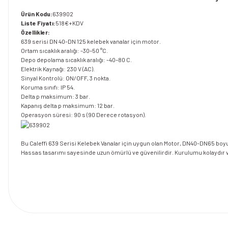
Ürün Kodu:
639902
Liste Fiyatı:
518€+KDV
Özellikler:
639 serisi DN 40-DN 125 kelebek vanalar için motor.
Ortam sıcaklık aralığı: -30–50 °C.
Depo depolama sıcaklık aralığı: -40–80 C.
Elektrik Kaynağı: 230 V (AC).
Sinyal Kontrolü: ON/OFF, 3 nokta.
Koruma sınıfı: IP 54.
Delta p maksimum: 3 bar.
Kapanış delta p maksimum: 12 bar.
Operasyon süresi: 90 s (90 Derece rotasyon).
Bu Caleffi 639 Serisi Kelebek Vanalar için uygun olan Motor, DN40-DN65 boyu
Hassas tasarımı sayesinde uzun ömürlü ve güvenilirdir. Kurulumu kolaydır ve