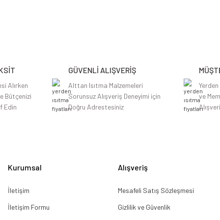
etersiz gördüğünüz noktaları öneri formunu kullanarak tarafımıza iletebilirsiniz.
Bu ürüne ilk yorumu siz yapın!
Yorum Yaz
KSİT
GÜVENLİ ALIŞVERİŞ
MÜŞTE
si Alırken
Alttan Isıtma Malzemeleri
Yerden
le Bütçenizi
Sorunsuz Alışveriş Deneyimi için
ve Mem
f Edin
Doğru Adrestesiniz
Alışver
Gönder
Kurumsal
Alışveriş
İletişim
Mesafeli Satış Sözleşmesi
İletişim Formu
Gizlilik ve Güvenlik