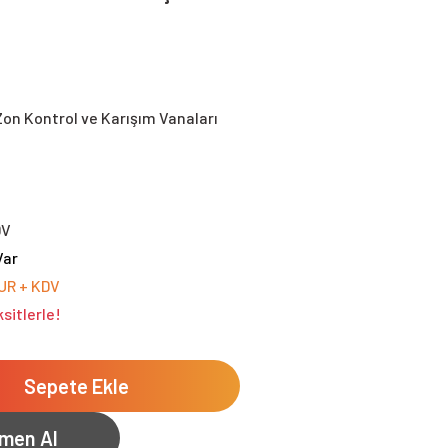
Zon Kontrol ve Karışım Vanaları
DV
Var
EUR + KDV
sitlerle!
Sepete Ekle
men Al