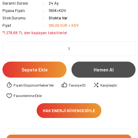
Garanti Süresi
24 Ay
Piyasa Fiyatı
190€+KDV
Stok Durumu
Stokta Var
Fiyat
190,00 EUR + KDV
*1.278,68 TL den başlayan taksitlerle!
Sepete Ekle
Hemen Al
Fiyatı Düşünce Haber Ver
Tavsiye Et
Karşılaştır
HAK ENERJİ GÜVENCESİYLE