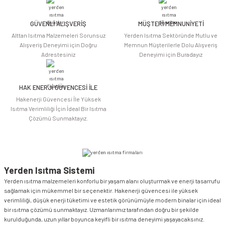
Ürün fiyatı diğer sitelerden daha pahalı.
Bu ürüne benzer farklı alternatifler olmalı.
GÜVENLİ ALIŞVERİŞ
MÜŞTERİ MEMNUNİYETİ
Alttan Isıtma Malzemeleri Sorunsuz
Yerden Isıtma Sektöründe Mutlu ve
Alışveriş Deneyimi için Doğru
Memnun Müşterilerle Dolu Alışveriş
Adrestesiniz
Deneyimi için Buradayız
HAK ENERJİ GÜVENCESİ İLE
Gönder
Hakenerji Güvencesi İle Yüksek
Isıtma Verimliliği İçin İdeal Bir Isıtma
Çözümü Sunmaktayız.
Yerden Isıtma Sistemi
Yerden ısıtma malzemeleri konforlu bir yaşam alanı oluşturmak ve enerji tasarrufu
sağlamak için mükemmel bir seçenektir. Hakenerji güvencesi ile yüksek
verimliliği, düşük enerji tüketimi ve estetik görünümüyle modern binalar için ideal
bir ısıtma çözümü sunmaktayız. Uzmanlarımız tarafından doğru bir şekilde
kurulduğunda, uzun yıllar boyunca keyifli bir ısıtma deneyimi yaşayacaksınız.