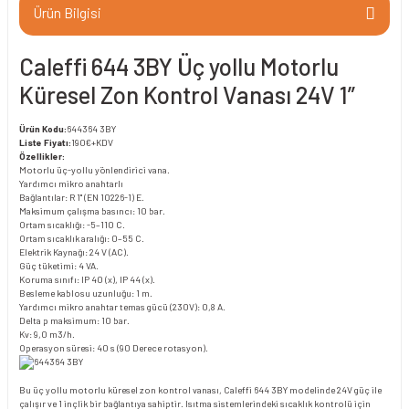
Ürün Bilgisi
Caleffi 644 3BY Üç yollu Motorlu
Küresel Zon Kontrol Vanası 24V 1”
Ürün Kodu:
644364 3BY
Liste Fiyatı:
190€+KDV
Özellikler:
Motorlu üç-yollu yönlendirici vana.
Yardımcı mikro anahtarlı
Bağlantılar: R 1" (EN 10226-1) E.
Maksimum çalışma basıncı: 10 bar.
Ortam sıcaklığı: -5–110 C.
Ortam sıcaklık aralığı: 0–55 C.
Elektrik Kaynağı: 24 V (AC).
Güç tüketimi: 4 VA.
Koruma sınıfı: IP 40 (x), IP 44 (x).
Besleme kablosu uzunluğu: 1 m.
Yardımcı mikro anahtar temas gücü (230V): 0,8 A.
Delta p maksimum: 10 bar.
Kv: 9,0 m3/h.
Operasyon süresi: 40 s (90 Derece rotasyon).
Bu üç yollu motorlu küresel zon kontrol vanası, Caleffi 644 3BY modelinde 24V güç ile
çalışır ve 1 inçlik bir bağlantıya sahiptir. Isıtma sistemlerindeki sıcaklık kontrolü için