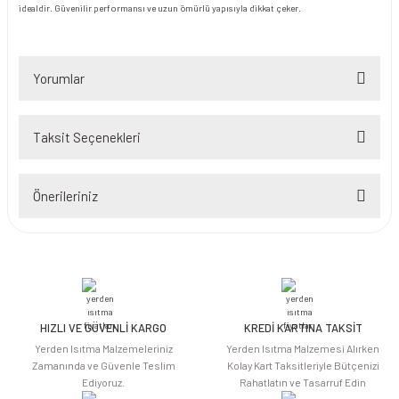
idealdir. Güvenilir performansı ve uzun ömürlü yapısıyla dikkat çeker.
Yorumlar
Taksit Seçenekleri
Bu ürüne ilk yorumu siz yapın!
Önerileriniz
Yorum Yaz
Bu ürünün fiyat bilgisi, resim, ürün açıklamalarında ve diğer konularda
yetersiz gördüğünüz noktaları öneri formunu kullanarak tarafımıza
iletebilirsiniz.
Görüş ve önerileriniz için teşekkür ederiz.
HIZLI VE GÜVENLİ KARGO
KREDİ KARTINA TAKSİT
Ürün resmi kalitesiz, bozuk veya görüntülenemiyor.
Yerden Isıtma Malzemeleriniz
Yerden Isıtma Malzemesi Alırken
Ürün açıklamasında eksik bilgiler bulunuyor.
Zamanında ve Güvenle Teslim
Kolay Kart Taksitleriyle Bütçenizi
Ediyoruz.
Rahatlatın ve Tasarruf Edin
Ürün bilgilerinde hatalar bulunuyor.