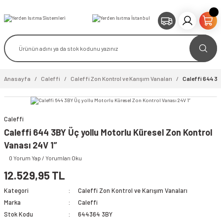
Anasayfa
Caleffi
Caleffi Zon Kontrol ve Karışım Vanaları
Caleffi 644 3B
Caleffi
video izle
Caleffi 644 3BY Üç yollu Motorlu Küresel Zon Kontrol
Vanası 24V 1”
0 Yorum Yap / Yorumları Oku
12.529,95 TL
Kategori
Caleffi Zon Kontrol ve Karışım Vanaları
Marka
Caleffi
Stok Kodu
644364 3BY