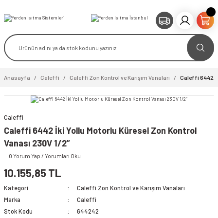
Anasayfa
Caleffi
Caleffi Zon Kontrol ve Karışım Vanaları
Caleffi 6442 İ
Caleffi
video izle
Caleffi 6442 İki Yollu Motorlu Küresel Zon Kontrol
Vanası 230V 1/2”
0 Yorum Yap / Yorumları Oku
10.155,85 TL
Kategori
Caleffi Zon Kontrol ve Karışım Vanaları
Marka
Caleffi
Stok Kodu
644242