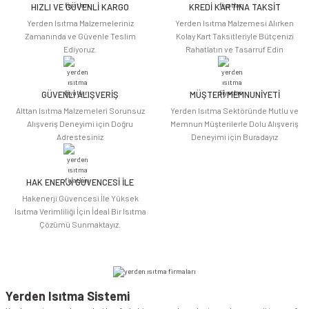
HIZLI VE GÜVENLİ KARGO
KREDİ KARTINA TAKSİT
Ürün resmi kalitesiz, bozuk veya görüntülenemiyor.
Yerden Isıtma Malzemeleriniz
Yerden Isıtma Malzemesi Alırken
Ürün açıklamasında eksik bilgiler bulunuyor.
Zamanında ve Güvenle Teslim
Kolay Kart Taksitleriyle Bütçenizi
Ediyoruz.
Rahatlatın ve Tasarruf Edin
Ürün bilgilerinde hatalar bulunuyor.
Ürün fiyatı diğer sitelerden daha pahalı.
Bu ürüne benzer farklı alternatifler olmalı.
GÜVENLİ ALIŞVERİŞ
MÜŞTERİ MEMNUNİYETİ
Alttan Isıtma Malzemeleri Sorunsuz
Yerden Isıtma Sektöründe Mutlu ve
Alışveriş Deneyimi için Doğru
Memnun Müşterilerle Dolu Alışveriş
Adrestesiniz
Deneyimi için Buradayız
HAK ENERJİ GÜVENCESİ İLE
Gönder
Hakenerji Güvencesi İle Yüksek
Isıtma Verimliliği İçin İdeal Bir Isıtma
Çözümü Sunmaktayız.
Yerden Isıtma Sistemi