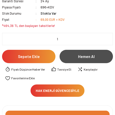
Garanti Süresi
24 Ay
Piyasa Fiyatı
69€+KDV
Stok Durumu
Stokta Var
Fiyat
69,00 EUR + KDV
*464,36 TL den başlayan taksitlerle!
Sepete Ekle
Hemen Al
Fiyatı Düşünce Haber Ver
Tavsiye Et
Karşılaştır
HAK ENERJİ GÜVENCESİYLE