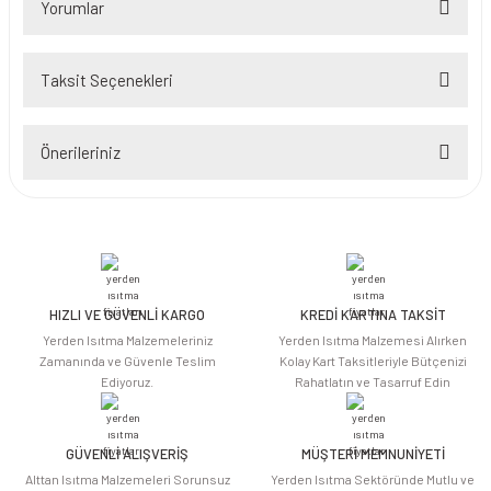
Yorumlar
Taksit Seçenekleri
Bu ürüne ilk yorumu siz yapın!
Önerileriniz
Yorum Yaz
Bu ürünün fiyat bilgisi, resim, ürün açıklamalarında ve diğer konularda
yetersiz gördüğünüz noktaları öneri formunu kullanarak tarafımıza
iletebilirsiniz.
Görüş ve önerileriniz için teşekkür ederiz.
HIZLI VE GÜVENLİ KARGO
KREDİ KARTINA TAKSİT
Ürün resmi kalitesiz, bozuk veya görüntülenemiyor.
Yerden Isıtma Malzemeleriniz
Yerden Isıtma Malzemesi Alırken
Ürün açıklamasında eksik bilgiler bulunuyor.
Zamanında ve Güvenle Teslim
Kolay Kart Taksitleriyle Bütçenizi
Ediyoruz.
Rahatlatın ve Tasarruf Edin
Ürün bilgilerinde hatalar bulunuyor.
Ürün fiyatı diğer sitelerden daha pahalı.
Bu ürüne benzer farklı alternatifler olmalı.
GÜVENLİ ALIŞVERİŞ
MÜŞTERİ MEMNUNİYETİ
Alttan Isıtma Malzemeleri Sorunsuz
Yerden Isıtma Sektöründe Mutlu ve