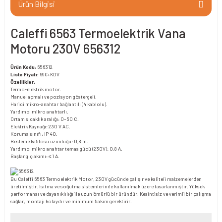
Ürün Bilgisi
Caleffi 6563 Termoelektrik Vana
Motoru 230V 656312
Ürün Kodu:
656312
Liste Fiyatı:
69€+KDV
Özellikler:
Termo-elektrik motor.
Manuel açmalı ve pozisyon göstergeli.
Harici mikro-anahtar bağlantılı (4 kablolu).
Yardımcı mikro anahtarlı.
Ortam sıcaklık aralığı: 0–50 C.
Elektrik Kaynağı: 230 V AC.
Koruma sınıfı: IP 40.
Besleme kablosu uzunluğu: 0,8 m.
Yardımcı mikro anahtar temas gücü (230V): 0,8 A.
Başlangıç ​​akımı: ≤ 1 A.
Bu Caleffi 6563 Termoelektrik Motor, 230V gücünde çalışır ve kaliteli malzemelerden
üretilmiştir. Isıtma ve soğutma sistemlerinde kullanılmak üzere tasarlanmıştır. Yüksek
performansı ve dayanıklılığı ile uzun ömürlü bir üründür. Kesintisiz ve verimli bir çalışma
sağlar, montajı kolaydır ve minimum bakım gerektirir.