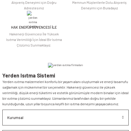
Alışveriş Deneyimi için Doğru
Memnun Müşterilerle Dolu Alışveriş
Adrestesiniz
Deneyimi için Buradayız
HAK ENERJİ GÜVENCESİ İLE
Gönder
Hakenerji Güvencesi İle Yüksek
Isıtma Verimliliği İçin İdeal Bir Isıtma
Çözümü Sunmaktayız.
Yerden Isıtma Sistemi
Yerden ısıtma malzemeleri konforlu bir yaşam alanı oluşturmak ve enerji tasarrufu
sağlamak için mükemmel bir seçenektir. Hakenerji güvencesi ile yüksek
verimliliği, düşük enerji tüketimi ve estetik görünümüyle modern binalar için ideal
bir ısıtma çözümü sunmaktayız. Uzmanlarımız tarafından doğru bir şekilde
kurulduğunda, uzun yıllar boyunca keyifli bir ısıtma deneyimi yaşayacaksınız.
Kurumsal