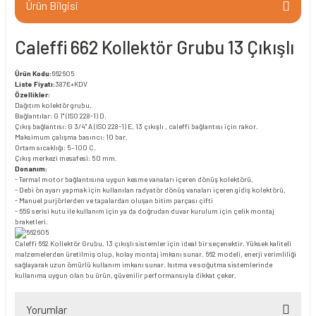
Ürün Bilgisi
Caleffi 662 Kollektör Grubu 13 Çıkışlı
Ürün Kodu:
6626O5
Liste Fiyatı:
387€+KDV
Özellikler:
Dağıtım kolektör grubu.
Bağlantılar: G 1" (ISO 228-1) D.
Çıkış bağlantısı: G 3/4" A (ISO 228-1) E, 13 çıkışlı , caleffi bağlantısı için rakor.
Maksimum çalışma basıncı: 10 bar.
Ortam sıcaklığı: 5–100 C.
Çıkış merkezi mesafesi: 50 mm.
Donanım:
- Termal motor bağlantısına uygun kesme vanaları içeren dönüş kolektörü,
- Debi ön ayarı yapmak için kullanılan radyatör dönüş vanaları içeren gidiş kolektörü,
- Manuel purjörlerden ve tapalardan oluşan bitim parçası çifti
- 659 serisi kutu ile kullanım için ya da doğrudan duvar kurulum için çelik montaj
braketleri.
Caleffi 662 Kollektör Grubu, 13 çıkışlı sistemler için ideal bir seçenektir. Yüksek kaliteli
malzemelerden üretilmiş olup, kolay montaj imkanı sunar. 662 modeli, enerji verimliliği
sağlayarak uzun ömürlü kullanım imkanı sunar. Isıtma ve soğutma sistemlerinde
kullanıma uygun olan bu ürün, güvenilir performansıyla dikkat çeker.
Yorumlar