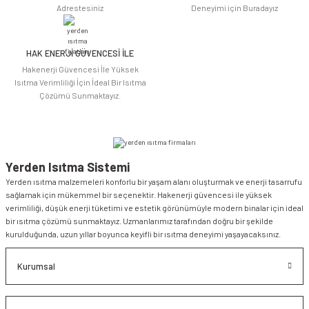
Adrestesiniz
Deneyimi için Buradayız
HAK ENERJİ GÜVENCESİ İLE
Gönder
Hakenerji Güvencesi İle Yüksek
Isıtma Verimliliği İçin İdeal Bir Isıtma
Çözümü Sunmaktayız.
Yerden Isıtma Sistemi
Yerden ısıtma malzemeleri konforlu bir yaşam alanı oluşturmak ve enerji tasarrufu
sağlamak için mükemmel bir seçenektir. Hakenerji güvencesi ile yüksek
verimliliği, düşük enerji tüketimi ve estetik görünümüyle modern binalar için ideal
bir ısıtma çözümü sunmaktayız. Uzmanlarımız tarafından doğru bir şekilde
kurulduğunda, uzun yıllar boyunca keyifli bir ısıtma deneyimi yaşayacaksınız.
Kurumsal