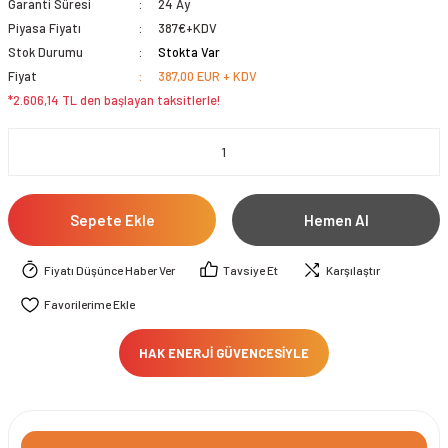
Garanti Süresi
24 Ay
Piyasa Fiyatı
387€+KDV
Stok Durumu
Stokta Var
Fiyat
387,00 EUR + KDV
*2.606,14 TL den başlayan taksitlerle!
Sepete Ekle
Hemen Al
Fiyatı Düşünce Haber Ver
Tavsiye Et
Karşılaştır
HAK ENERJİ GÜVENCESİYLE