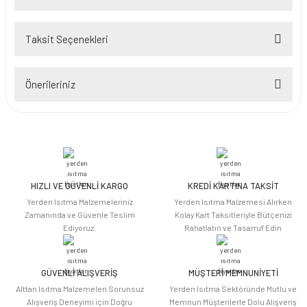
Taksit Seçenekleri
Bu ürüne ilk yorumu siz yapın!
Önerileriniz
Yorum Yaz
Bu ürünün fiyat bilgisi, resim, ürün açıklamalarında ve diğer konularda
yetersiz gördüğünüz noktaları öneri formunu kullanarak tarafımıza
iletebilirsiniz.
Görüş ve önerileriniz için teşekkür ederiz.
HIZLI VE GÜVENLİ KARGO
KREDİ KARTINA TAKSİT
Ürün resmi kalitesiz, bozuk veya görüntülenemiyor.
Yerden Isıtma Malzemeleriniz
Yerden Isıtma Malzemesi Alırken
Ürün açıklamasında eksik bilgiler bulunuyor.
Zamanında ve Güvenle Teslim
Kolay Kart Taksitleriyle Bütçenizi
Ediyoruz.
Rahatlatın ve Tasarruf Edin
Ürün bilgilerinde hatalar bulunuyor.
Ürün fiyatı diğer sitelerden daha pahalı.
Bu ürüne benzer farklı alternatifler olmalı.
GÜVENLİ ALIŞVERİŞ
MÜŞTERİ MEMNUNİYETİ
Alttan Isıtma Malzemeleri Sorunsuz
Yerden Isıtma Sektöründe Mutlu ve
Alışveriş Deneyimi için Doğru
Memnun Müşterilerle Dolu Alışveriş