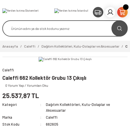
Anasayfa
Caleffi
Dağıtım Kollektörleri, Kutu-Dolaplar ve Aksesuarlar
Cal
Caleffi
video izle
Caleffi 662 Kollektör Grubu 13 Çıkışlı
0 Yorum Yap / Yorumları Oku
25.537,87 TL
Kategori
Dağıtım Kollektörleri, Kutu-Dolaplar ve
Aksesuarlar
Marka
Caleffi
Stok Kodu
6626O5