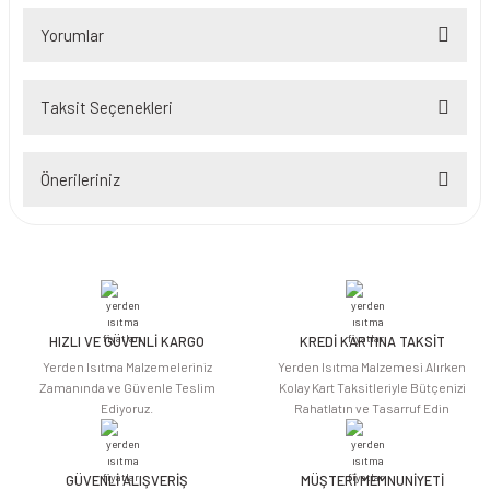
Yorumlar
Taksit Seçenekleri
Bu ürüne ilk yorumu siz yapın!
Önerileriniz
Yorum Yaz
Bu ürünün fiyat bilgisi, resim, ürün açıklamalarında ve diğer konularda
yetersiz gördüğünüz noktaları öneri formunu kullanarak tarafımıza
iletebilirsiniz.
Görüş ve önerileriniz için teşekkür ederiz.
HIZLI VE GÜVENLİ KARGO
KREDİ KARTINA TAKSİT
Ürün resmi kalitesiz, bozuk veya görüntülenemiyor.
Yerden Isıtma Malzemeleriniz
Yerden Isıtma Malzemesi Alırken
Ürün açıklamasında eksik bilgiler bulunuyor.
Zamanında ve Güvenle Teslim
Kolay Kart Taksitleriyle Bütçenizi
Ediyoruz.
Rahatlatın ve Tasarruf Edin
Ürün bilgilerinde hatalar bulunuyor.
Ürün fiyatı diğer sitelerden daha pahalı.
Bu ürüne benzer farklı alternatifler olmalı.
GÜVENLİ ALIŞVERİŞ
MÜŞTERİ MEMNUNİYETİ