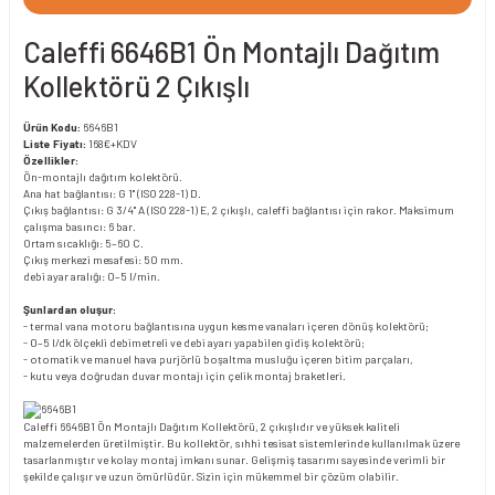
Caleffi 6646B1 Ön Montajlı Dağıtım
Kollektörü 2 Çıkışlı
Ürün Kodu:
6646B1
Liste Fiyatı:
168€+KDV
Özellikler:
Ön-montajlı dağıtım kolektörü.
Ana hat bağlantısı: G 1" (ISO 228-1) D.
Çıkış bağlantısı: G 3/4" A (ISO 228-1) E, 2 çıkışlı, caleffi bağlantısı için rakor. Maksimum
çalışma basıncı: 6 bar.
Ortam sıcaklığı: 5–60 C.
Çıkış merkezi mesafesi: 50 mm.
debi ayar aralığı: 0–5 l/min.
Şunlardan oluşur:
- termal vana motoru bağlantısına uygun kesme vanaları içeren dönüş kolektörü;
- 0–5 l/dk ölçekli debimetreli ve debi ayarı yapabilen gidiş kolektörü;
- otomatik ve manuel hava purjörlü boşaltma musluğu içeren bitim parçaları,
- kutu veya doğrudan duvar montajı için çelik montaj braketleri.
Caleffi 6646B1 Ön Montajlı Dağıtım Kollektörü, 2 çıkışlıdır ve yüksek kaliteli
malzemelerden üretilmiştir. Bu kollektör, sıhhi tesisat sistemlerinde kullanılmak üzere
tasarlanmıştır ve kolay montaj imkanı sunar. Gelişmiş tasarımı sayesinde verimli bir
şekilde çalışır ve uzun ömürlüdür. Sizin için mükemmel bir çözüm olabilir.