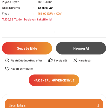
Piyasa Fiyatı
168€+KDV
Stok Durumu
Stokta Var
Fiyat
168,00 EUR + KDV
*1.130,62 TL den başlayan taksitlerle!
Sepete Ekle
Hemen Al
Fiyatı Düşünce Haber Ver
Tavsiye Et
Karşılaştır
HAK ENERJİ GÜVENCESİYLE
Ürün Bilgisi