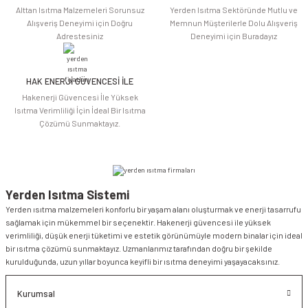
Alttan Isıtma Malzemeleri Sorunsuz
Yerden Isıtma Sektöründe Mutlu ve
Alışveriş Deneyimi için Doğru
Memnun Müşterilerle Dolu Alışveriş
Adrestesiniz
Deneyimi için Buradayız
HAK ENERJİ GÜVENCESİ İLE
Gönder
Hakenerji Güvencesi İle Yüksek
Isıtma Verimliliği İçin İdeal Bir Isıtma
Çözümü Sunmaktayız.
Yerden Isıtma Sistemi
Yerden ısıtma malzemeleri konforlu bir yaşam alanı oluşturmak ve enerji tasarrufu
sağlamak için mükemmel bir seçenektir. Hakenerji güvencesi ile yüksek
verimliliği, düşük enerji tüketimi ve estetik görünümüyle modern binalar için ideal
bir ısıtma çözümü sunmaktayız. Uzmanlarımız tarafından doğru bir şekilde
kurulduğunda, uzun yıllar boyunca keyifli bir ısıtma deneyimi yaşayacaksınız.
Kurumsal