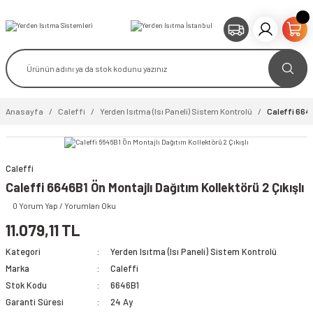
Anasayfa
Caleffi
Yerden Isıtma (Isı Paneli) Sistem Kontrolü
Caleffi 6646
Caleffi
video izle
Caleffi 6646B1 Ön Montajlı Dağıtım Kollektörü 2 Çıkışlı
0 Yorum Yap / Yorumları Oku
11.079,11 TL
Kategori
Yerden Isıtma (Isı Paneli) Sistem Kontrolü
Marka
Caleffi
Stok Kodu
6646B1
Garanti Süresi
24 Ay