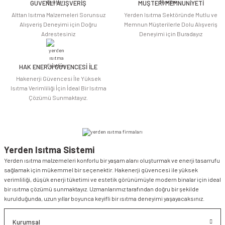
Bu ürüne benzer farklı alternatifler olmalı.
GÜVENLİ ALIŞVERİŞ
MÜŞTERİ MEMNUNİYETİ
Alttan Isıtma Malzemeleri Sorunsuz
Yerden Isıtma Sektöründe Mutlu ve
Alışveriş Deneyimi için Doğru
Memnun Müşterilerle Dolu Alışveriş
Adrestesiniz
Deneyimi için Buradayız
HAK ENERJİ GÜVENCESİ İLE
Gönder
Hakenerji Güvencesi İle Yüksek
Isıtma Verimliliği İçin İdeal Bir Isıtma
Çözümü Sunmaktayız.
Yerden Isıtma Sistemi
Yerden ısıtma malzemeleri konforlu bir yaşam alanı oluşturmak ve enerji tasarrufu
sağlamak için mükemmel bir seçenektir. Hakenerji güvencesi ile yüksek
verimliliği, düşük enerji tüketimi ve estetik görünümüyle modern binalar için ideal
bir ısıtma çözümü sunmaktayız. Uzmanlarımız tarafından doğru bir şekilde
kurulduğunda, uzun yıllar boyunca keyifli bir ısıtma deneyimi yaşayacaksınız.
Kurumsal