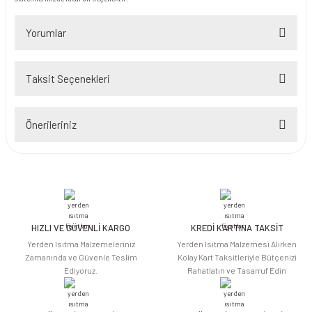
Yorumlar
Taksit Seçenekleri
Bu ürüne ilk yorumu siz yapın!
Önerileriniz
Yorum Yaz
Bu ürünün fiyat bilgisi, resim, ürün açıklamalarında ve diğer konularda
yetersiz gördüğünüz noktaları öneri formunu kullanarak tarafımıza
iletebilirsiniz.
Görüş ve önerileriniz için teşekkür ederiz.
HIZLI VE GÜVENLİ KARGO
KREDİ KARTINA TAKSİT
Ürün resmi kalitesiz, bozuk veya görüntülenemiyor.
Yerden Isıtma Malzemeleriniz
Yerden Isıtma Malzemesi Alırken
Ürün açıklamasında eksik bilgiler bulunuyor.
Zamanında ve Güvenle Teslim
Kolay Kart Taksitleriyle Bütçenizi
Ediyoruz.
Rahatlatın ve Tasarruf Edin
Ürün bilgilerinde hatalar bulunuyor.
Ürün fiyatı diğer sitelerden daha pahalı.