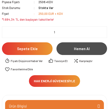
Piyasa Fiyatı
250€+KDV
Stok Durumu
Stokta Var
Fiyat
250,00 EUR + KDV
*1.684,34 TL den başlayan taksitlerle!
Sepete Ekle
Hemen Al
Fiyatı Düşünce Haber Ver
Tavsiye Et
Karşılaştır
HAK ENERJİ GÜVENCESİYLE
Ürün Bilgisi