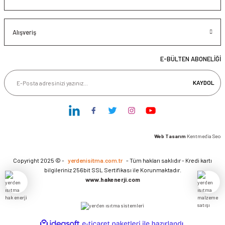
Alışveriş
E-BÜLTEN ABONELİĞİ
KAYDOL
Web Tasarım
Kentmedia Seo
Copyright 2025 © -
yerdenisitma.com.tr
- Tüm hakları saklıdır - Kredi kartı
bilgileriniz 256bit SSL Sertifikası ile Korunmaktadır.
www.hakenerji.com
ideasoft
ile
e-