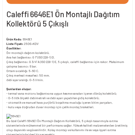
Caleffi 6646E1 Ön Montajlı Dağıtım
Kollektörü 5 Çıkışlı
Ürün Kodu:
6646E1
Liste Fiyatı:
250€+KDV
Özellikler:
Ön-montajlı dağıtım kolektörü.
Ana hat bağlantısı: G 1" (ISO 228-1) D.
Çıkış bağlantısı: G 3/4" A (ISO 228-1) E, 5 çıkışlı, caleffi bağlantısı için rakor. Maksimum
çalışma basıncı: 6 bar.
Ortam sıcaklığı: 5–60 C.
Çıkış merkezi mesafesi: 50 mm.
debi ayar aralığı: 0–5 l/min.
Şunlardan oluşur:
- termal vana motoru bağlantısına uygun kesme vanaları içeren dönüş kolektörü;
- 0–5 l/dk ölçekli debimetreli ve debi ayarı yapabilen gidiş kolektörü;
- otomatik ve manuel hava purjörlü boşaltma musluğu içeren bitim parçaları,
- kutu veya doğrudan duvar montajı için çelik montaj braketleri.
Bu özel Caleffi 6646E1 Ön Montajlı Dağıtım Kollektörü, 5 çıkışlı tasarımıyla ısıtma
sistemlerinde mükemmel bir performans sağlar. Yüksek kaliteli malzemelerden üretilmiş
olup dayanıklı ve güvenilirdir. Kolay montajı ve kullanımı ile ev veya işyeri ısıtma
sistemlerinizde ideal bir seçenektir.