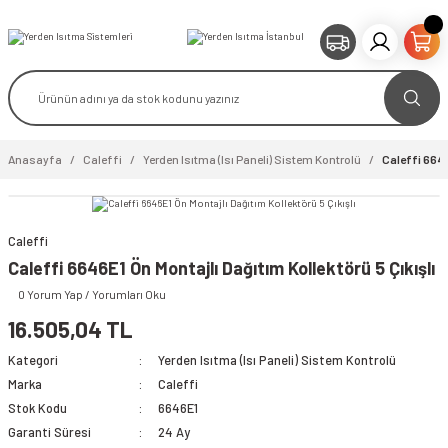
Anasayfa
Caleffi
Yerden Isıtma (Isı Paneli) Sistem Kontrolü
Caleffi 6646
Caleffi
video izle
Caleffi 6646E1 Ön Montajlı Dağıtım Kollektörü 5 Çıkışlı
0 Yorum Yap / Yorumları Oku
16.505,04 TL
Kategori
Yerden Isıtma (Isı Paneli) Sistem Kontrolü
Marka
Caleffi
Stok Kodu
6646E1
Garanti Süresi
24 Ay