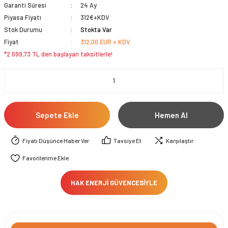
Garanti Süresi
24 Ay
Piyasa Fiyatı
312€+KDV
Stok Durumu
Stokta Var
Fiyat
312,00 EUR + KDV
*2.099,73 TL den başlayan taksitlerle!
Sepete Ekle
Hemen Al
Fiyatı Düşünce Haber Ver
Tavsiye Et
Karşılaştır
HAK ENERJİ GÜVENCESİYLE