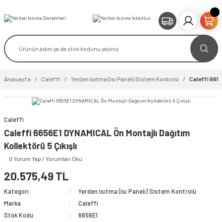
Anasayfa
Caleffi
Yerden Isıtma (Isı Paneli) Sistem Kontrolü
Caleffi 6656
Caleffi
video izle
Caleffi 6656E1 DYNAMICAL Ön Montajlı Dağıtım
Kollektörü 5 Çıkışlı
0 Yorum Yap / Yorumları Oku
20.575,49 TL
Kategori
Yerden Isıtma (Isı Paneli) Sistem Kontrolü
Marka
Caleffi
Stok Kodu
6656E1