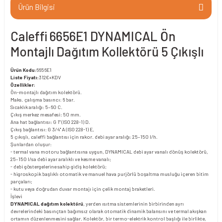
Ürün Bilgisi
Caleffi 6656E1 DYNAMICAL Ön
Montajlı Dağıtım Kollektörü 5 Çıkışlı
Ürün Kodu:
6656E1
Liste Fiyatı:
312€+KDV
Özellikler:
Ön-montajlı dağıtım kolektörü.
Maks. çalışma basıncı: 6 bar.
Sıcaklık aralığı: 5–60 C.
Çıkış merkez mesafesi: 50 mm.
Ana hat bağlantısı: G 1" (ISO 228-1) D.
Çıkış bağlantısı: G 3/4" A (ISO 228-1) E,
5 çıkışlı, caleffi bağlantısı için rakor. debi ayar aralığı: 25–150 l/h.
Şunlardan oluşur:
- termal vana motoru bağlantısına uygun, DYNAMICAL debi ayar vanalı dönüş kolektörü,
25–150 l/sa debi ayar aralıklı ve kesme vanalı;
- debi göstergelerine sahip gidiş kolektörü;
- higroskopik başlıklı otomatik ve manuel hava purjörlü boşaltma musluğu içeren bitim
parçaları;
- kutu veya doğrudan duvar montajı için çelik montaj braketleri.
İşlevi
DYNAMICAL dağıtım kolektörü
, yerden ısıtma sistemlerinin birbirinden ayrı
devrelerindeki basınçtan bağımsız olarak otomatik dinamik balansını ve termal akışkan
ortamın düzenlenmesini sağlar. Kolektör, bir termo-elektrik kontrol başlığı ile birlikte,