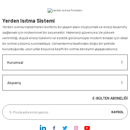
Yerden Isıtma Sistemi
Yerden ısıtma malzemeleri konforlu bir yaşam alanı oluşturmak ve enerji tasarrufu
sağlamak için mükemmel bir seçenektir. Hakenerji güvencesi ile yüksek
verimliliği, düşük enerji tüketimi ve estetik görünümüyle modern binalar için ideal
bir ısıtma çözümü sunmaktayız. Uzmanlarımız tarafından doğru bir şekilde
kurulduğunda, uzun yıllar boyunca keyifli bir ısıtma deneyimi yaşayacaksınız.
Kurumsal
Alışveriş
E-BÜLTEN ABONELİĞİ
KAYDOL