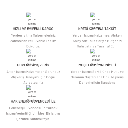
Bu ürünün fiyat bilgisi, resim, ürün açıklamalarında ve diğer konularda
yetersiz gördüğünüz noktaları öneri formunu kullanarak tarafımıza
iletebilirsiniz.
Görüş ve önerileriniz için teşekkür ederiz.
HIZLI VE GÜVENLİ KARGO
KREDİ KARTINA TAKSİT
Ürün resmi kalitesiz, bozuk veya görüntülenemiyor.
Yerden Isıtma Malzemeleriniz
Yerden Isıtma Malzemesi Alırken
Ürün açıklamasında eksik bilgiler bulunuyor.
Zamanında ve Güvenle Teslim
Kolay Kart Taksitleriyle Bütçenizi
Ediyoruz.
Rahatlatın ve Tasarruf Edin
Ürün bilgilerinde hatalar bulunuyor.
Ürün fiyatı diğer sitelerden daha pahalı.
Bu ürüne benzer farklı alternatifler olmalı.
GÜVENLİ ALIŞVERİŞ
MÜŞTERİ MEMNUNİYETİ
Alttan Isıtma Malzemeleri Sorunsuz
Yerden Isıtma Sektöründe Mutlu ve
Alışveriş Deneyimi için Doğru
Memnun Müşterilerle Dolu Alışveriş
Adrestesiniz
Deneyimi için Buradayız
HAK ENERJİ GÜVENCESİ İLE
Gönder
Hakenerji Güvencesi İle Yüksek
Isıtma Verimliliği İçin İdeal Bir Isıtma
Çözümü Sunmaktayız.