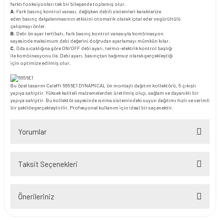
farklı fonksiyonları tek bir bileşende toplamış olur.
A.
Fark basınç kontrol vanası, değişken debili sistemleri karakterize
eden basınç dalgalanmasının etkisini otomatik olarak iptal eder ve gürültülü
çalışmayı önler.
B.
Debi ön ayar tertibatı, fark basınç kontrol vanasıyla kombinasyon
sayesinde maksimum debi değerini doğrudan ayarlamayı mümkün kılar.
C.
Oda sıcaklığına göre ON/OFF debi ayarı, termo-elektrik kontrol başlığı
ile kombinasyonu ile. Debi ayarı, basınçtan bağımsız olarak gerçekleştiği
için optimize edilmiş olur.
Bu özel tasarım Caleffi 6656E1 DYNAMICAL ön montajlı dağıtım kollektörü, 5 çıkışlı
yapıya sahiptir. Yüksek kaliteli malzemelerden üretilmiş olup, sağlam ve dayanıklı bir
yapıya sahiptir. Bu kollektör sayesinde ısıtma sistemindeki suyun dağıtımı hızlı ve verimli
bir şekilde gerçekleştirilir. Profesyonel kullanım için ideal bir seçenektir.
Yorumlar
Taksit Seçenekleri
Bu ürüne ilk yorumu siz yapın!
Önerileriniz
Yorum Yaz