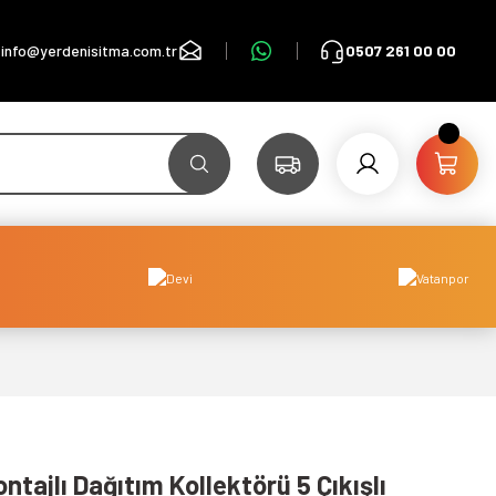
info@yerdenisitma.com.tr
0507 261 00 00
ntajlı Dağıtım Kollektörü 5 Çıkışlı