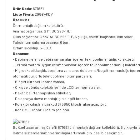
Ürün Kodu:
6716E1
Liste Fiyatı:
298€+KDV
Özellikler:
Ön-montajlı dağıtım kolektörü.
Ana hat bağlantısı: G 1" (ISO 228-1) D.
Çıkış bağlantısı: G 3/4" A (ISO 228-1) E, 5 çıkışlı, caleffi bağlantısı için rakor.
Maksimum çalışma basıncı: 6 bar.
Ortam sıcaklığı: 5–60 C.
Donanım:
- Debimetreler ve debi ayar vanaları içeren teknopolimer gidiş kolektörü,
- Termal motora uygun kesme vanaları içeren teknopolimer dönüş kolektör
- Higroskopik başlık, boşaltma vanası ve doldurma/boşaltma musluğu içere
otomatik purjörlü teknopolimer bitim parçaları,
- Bir çift küresel kesme vanası,
- Çıkış ve dönüş kolektörlerinde LCD termometreler,
- Mekân belirten yapışkan etiketler,
- Dolap veya duvar montajı için bir çift braket,
- Kolektör çıkışları için kod 675850 klipsli rakor adaptörü,
- Kod 675002 boru kesim şablonu.
Bu özel tasarlanmış Caleffi 6716E1 ön montajlı dağıtım kollektörü, 5 çıkışıyl
Isıtma sistemlerinizin verimliliğini artırmak için ideal bir seçimdir.