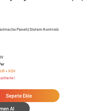
sıtma (Isı Paneli) Sistem Kontrolü
DV
Var
EUR + KDV
sitlerle!
Sepete Ekle
men Al