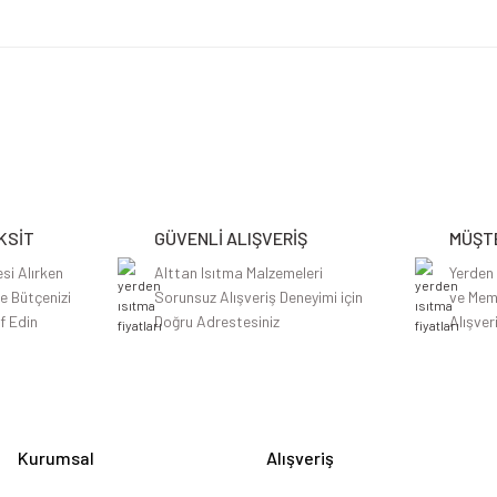
etersiz gördüğünüz noktaları öneri formunu kullanarak tarafımıza iletebilirsiniz.
Bu ürüne ilk yorumu siz yapın!
Yorum Yaz
KSİT
GÜVENLİ ALIŞVERİŞ
MÜŞTE
si Alırken
Alttan Isıtma Malzemeleri
Yerden
le Bütçenizi
Sorunsuz Alışveriş Deneyimi için
ve Mem
f Edin
Doğru Adrestesiniz
Alışver
Gönder
Kurumsal
Alışveriş