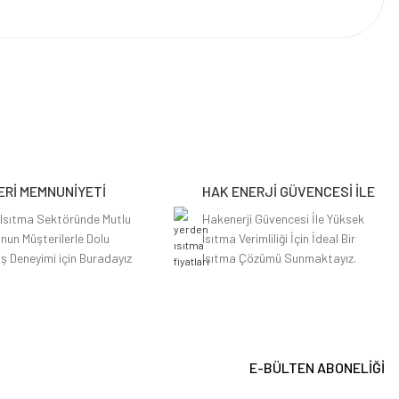
Rİ MEMNUNİYETİ
HAK ENERJİ GÜVENCESİ İLE
 Isıtma Sektöründe Mutlu
Hakenerji Güvencesi İle Yüksek
nun Müşterilerle Dolu
Isıtma Verimliliği İçin İdeal Bir
iş Deneyimi için Buradayız
Isıtma Çözümü Sunmaktayız.
E-BÜLTEN ABONELİĞİ