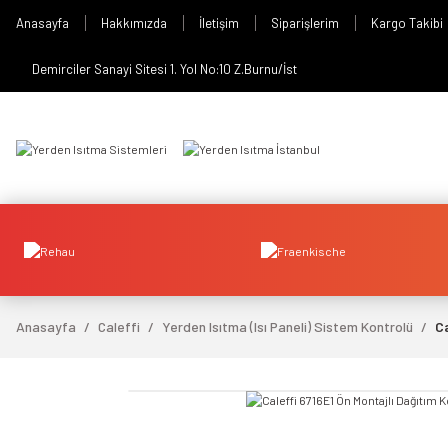
Anasayfa
Hakkımızda
İletişim
Siparişlerim
Kargo Takibi
Demirciler Sanayi Sitesi 1. Yol No:10 Z.Burnu/İst
Anasayfa
Caleffi
Yerden Isıtma (Isı Paneli) Sistem Kontrolü
Ca
video izle