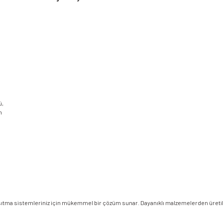
ü,
n
a ısıtma sistemleriniz için mükemmel bir çözüm sunar. Dayanıklı malzemelerden üretil