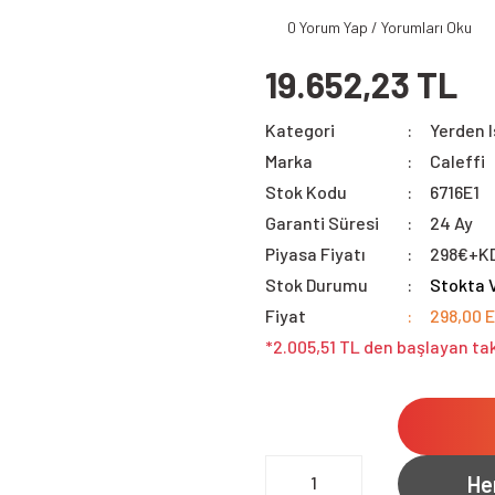
0 Yorum Yap / Yorumları Oku
19.652,23 TL
Kategori
Yerden I
Marka
Caleffi
Stok Kodu
6716E1
Garanti Süresi
24 Ay
Piyasa Fiyatı
298€+K
Stok Durumu
Stokta 
Fiyat
298,00 
*2.005,51 TL den başlayan tak
He