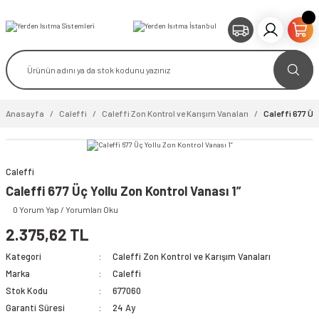
Anasayfa
Caleffi
Caleffi Zon Kontrol ve Karışım Vanaları
Caleffi 677 Üç 
Caleffi
video izle
Caleffi 677 Üç Yollu Zon Kontrol Vanası 1”
0 Yorum Yap / Yorumları Oku
2.375,62 TL
Kategori
Caleffi Zon Kontrol ve Karışım Vanaları
Marka
Caleffi
Stok Kodu
677060
Garanti Süresi
24 Ay