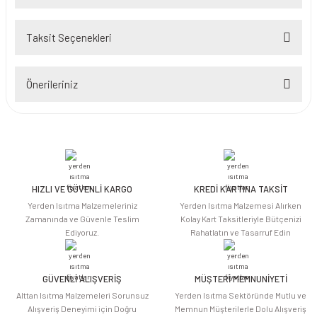
Taksit Seçenekleri
Bu ürüne ilk yorumu siz yapın!
Önerileriniz
Yorum Yaz
Bu ürünün fiyat bilgisi, resim, ürün açıklamalarında ve diğer konularda
yetersiz gördüğünüz noktaları öneri formunu kullanarak tarafımıza
iletebilirsiniz.
Görüş ve önerileriniz için teşekkür ederiz.
HIZLI VE GÜVENLİ KARGO
KREDİ KARTINA TAKSİT
Ürün resmi kalitesiz, bozuk veya görüntülenemiyor.
Yerden Isıtma Malzemeleriniz
Yerden Isıtma Malzemesi Alırken
Ürün açıklamasında eksik bilgiler bulunuyor.
Zamanında ve Güvenle Teslim
Kolay Kart Taksitleriyle Bütçenizi
Ediyoruz.
Rahatlatın ve Tasarruf Edin
Ürün bilgilerinde hatalar bulunuyor.
Ürün fiyatı diğer sitelerden daha pahalı.
Bu ürüne benzer farklı alternatifler olmalı.
GÜVENLİ ALIŞVERİŞ
MÜŞTERİ MEMNUNİYETİ
Alttan Isıtma Malzemeleri Sorunsuz
Yerden Isıtma Sektöründe Mutlu ve
Alışveriş Deneyimi için Doğru
Memnun Müşterilerle Dolu Alışveriş