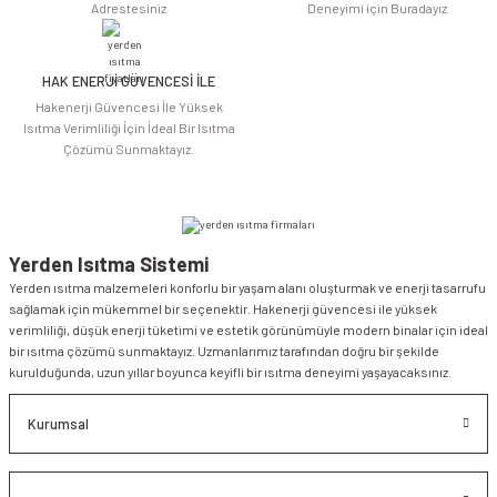
Adrestesiniz
Deneyimi için Buradayız
HAK ENERJİ GÜVENCESİ İLE
Gönder
Hakenerji Güvencesi İle Yüksek
Isıtma Verimliliği İçin İdeal Bir Isıtma
Çözümü Sunmaktayız.
Yerden Isıtma Sistemi
Yerden ısıtma malzemeleri konforlu bir yaşam alanı oluşturmak ve enerji tasarrufu
sağlamak için mükemmel bir seçenektir. Hakenerji güvencesi ile yüksek
verimliliği, düşük enerji tüketimi ve estetik görünümüyle modern binalar için ideal
bir ısıtma çözümü sunmaktayız. Uzmanlarımız tarafından doğru bir şekilde
kurulduğunda, uzun yıllar boyunca keyifli bir ısıtma deneyimi yaşayacaksınız.
Kurumsal