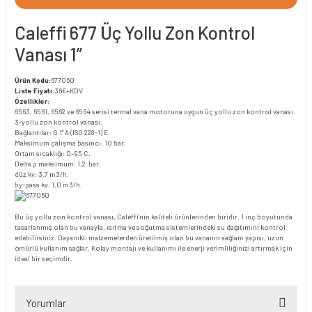
Caleffi 677 Üç Yollu Zon Kontrol
Vanası 1”
Ürün Kodu:
677060
Liste Fiyatı:
36€+KDV
Özellikler:
6563, 6561, 6562 ve 6564 serisi termal vana motoruna uygun üç yollu zon kontrol vanası.
3-yollu zon kontrol vanası.
Bağlantılar: G 1" A (ISO 228-1) E.
Maksimum çalışma basıncı: 10 bar.
Ortam sıcaklığı: 0–95 C.
Delta p maksimum: 1,2 bar.
düz kv: 3,7 m3/h.
by-pass kv: 1,0 m3/h.
Bu üç yollu zon kontrol vanası, Caleffi'nin kaliteli ürünlerinden biridir. 1 inç boyutunda
tasarlanmış olan bu vanayla, ısıtma ve soğutma sistemlerindeki su dağıtımını kontrol
edebilirsiniz. Dayanıklı malzemelerden üretilmiş olan bu vananın sağlam yapısı, uzun
ömürlü kullanım sağlar. Kolay montajı ve kullanımı ile enerji verimliliğinizi artırmak için
ideal bir seçimdir.
Yorumlar