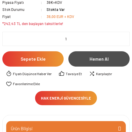
Piyasa Fiyatı
36€+KDV
Stok Durumu
Stokta Var
Fiyat
36,00 EUR + KDV
*242,43 TL den başlayan taksitlerle!
Sepete Ekle
Hemen Al
Fiyatı Düşünce Haber Ver
Tavsiye Et
Karşılaştır
HAK ENERJİ GÜVENCESİYLE
Ürün Bilgisi