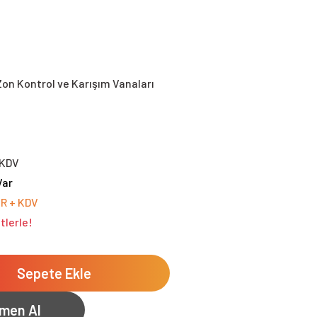
Zon Kontrol ve Karışım Vanaları
+KDV
Var
UR + KDV
tlerle!
Sepete Ekle
men Al