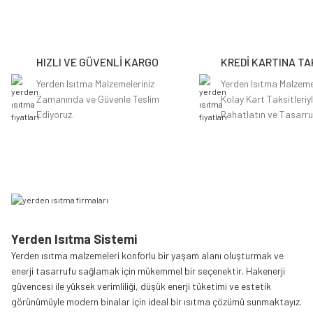
Ürün resmi kalitesiz, bozuk veya görüntülenemiyor.
Ürün açıklamasında eksik bilgiler bulunuyor.
HIZLI VE GÜVENLİ KARGO
KREDİ KARTINA TA
Ürün bilgilerinde hatalar bulunuyor.
Ürün fiyatı diğer sitelerden daha pahalı.
Yerden Isıtma Malzemeleriniz
Yerden Isıtma Malzeme
Zamanında ve Güvenle Teslim
Kolay Kart Taksitleriy
Bu ürüne benzer farklı alternatifler olmalı.
Ediyoruz.
Rahatlatın ve Tasarru
Yerden Isıtma Sistemi
Yerden ısıtma malzemeleri konforlu bir yaşam alanı oluşturmak ve
enerji tasarrufu sağlamak için mükemmel bir seçenektir. Hakenerji
güvencesi ile yüksek verimliliği, düşük enerji tüketimi ve estetik
görünümüyle modern binalar için ideal bir ısıtma çözümü sunmaktayız.