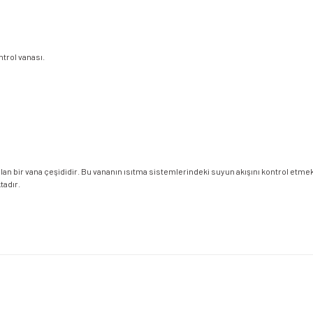
trol vanası.
nılan bir vana çeşididir. Bu vananın ısıtma sistemlerindeki suyun akışını kontrol etme
tadır.
etersiz gördüğünüz noktaları öneri formunu kullanarak tarafımıza iletebilirsiniz.
Bu ürüne ilk yorumu siz yapın!