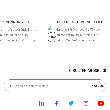
Rİ MEMNUNİYETİ
HAK ENERJİ GÜVENCESİ İLE
 Isıtma Sektöründe Mutlu
Hakenerji Güvencesi İle Yüksek
nun Müşterilerle Dolu
Isıtma Verimliliği İçin İdeal Bir
iş Deneyimi için Buradayız
Isıtma Çözümü Sunmaktayız.
E-BÜLTEN ABONELİĞİ
KAYDOL