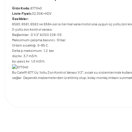
Ürün Kodu:
677040
Liste Fiyatı:
32,30€+KDV
Özellikler:
6563, 6561, 6562 ve 6564 serisi termal vana motoruna uygun üç yollu zon kon
3-yollu zon kontrol vanası.
Bağlantılar: G 1/2" A (ISO 228-1) E.
Maksimum çalışma basıncı: 10 bar.
Ortam sıcaklığı: 0–95 C.
Delta p maksimum: 1,2 bar.
düz kv: 3,7 m3/h.
by-pass kv: 1,0 m3/h.
Bu Caleffi 677 Üç Yollu Zon Kontrol Vanası 1/2”, sıcak su sistemlerinde kulla
sağlar. Dayanıklı malzemelerden üretilmiş olup, kolay montaj imkanı sunmak
Bu ürünün fiyat bilgisi, resim, ürün açıklamalarında ve diğer konularda y
Görüş ve önerileriniz için teşekkür ederiz.