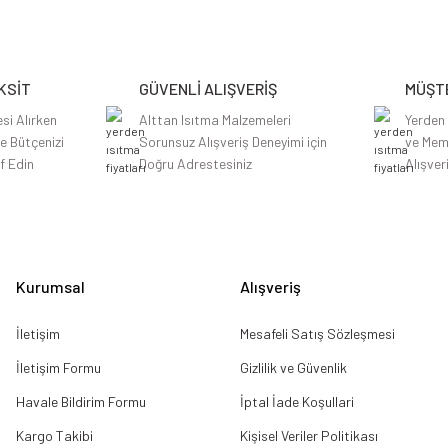
Yorum Yaz
KSİT
GÜVENLİ ALIŞVERİŞ
MÜŞTE
si Alırken
Alttan Isıtma Malzemeleri
Yerden
le Bütçenizi
Sorunsuz Alışveriş Deneyimi için
ve Mem
f Edin
Doğru Adrestesiniz
Alışver
Gönder
Kurumsal
Alışveriş
İletişim
Mesafeli Satış Sözleşmesi
İletişim Formu
Gizlilik ve Güvenlik
Havale Bildirim Formu
İptal İade Koşullari
Kargo Takibi
Kişisel Veriler Politikası