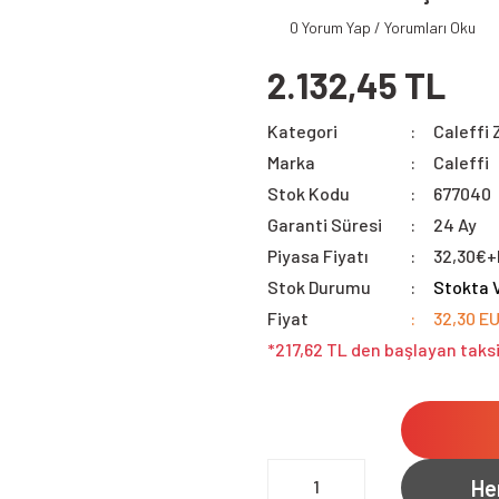
0 Yorum Yap / Yorumları Oku
2.132,45 TL
Kategori
Caleffi 
Marka
Caleffi
Stok Kodu
677040
Garanti Süresi
24 Ay
Piyasa Fiyatı
32,30€
Stok Durumu
Stokta 
Fiyat
32,30 E
*217,62 TL den başlayan taksi
He