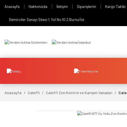
Anasayfa
Hakkımızda
İletişim
Siparişlerim
Kargo Takibi
Demirciler Sanayi Sitesi 1. Yol No:10 Z.Burnu/İst
Anasayfa
Caleffi
Caleffi Zon Kontrol ve Karışım Vanaları
Cale
video izle