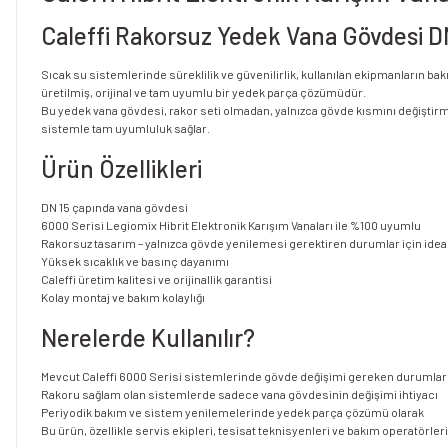
Caleffi Rakorsuz Yedek Vana Gövdesi DN 1
Sıcak su sistemlerinde süreklilik ve güvenilirlik, kullanılan ekipmanların ba
üretilmiş, orijinal ve tam uyumlu bir yedek parça çözümüdür.
Bu yedek vana gövdesi, rakor seti olmadan, yalnızca gövde kısmını değiştirme
sistemle tam uyumluluk sağlar.
Ürün Özellikleri
DN 15 çapında vana gövdesi
6000 Serisi Legiomix Hibrit Elektronik Karışım Vanaları ile %100 uyumlu
Rakorsuz tasarım – yalnızca gövde yenilemesi gerektiren durumlar için idea
Yüksek sıcaklık ve basınç dayanımı
Caleffi üretim kalitesi ve orijinallik garantisi
Kolay montaj ve bakım kolaylığı
Nerelerde Kullanılır?
Mevcut Caleffi 6000 Serisi sistemlerinde gövde değişimi gereken durumlar
Rakoru sağlam olan sistemlerde sadece vana gövdesinin değişimi ihtiyacı
Periyodik bakım ve sistem yenilemelerinde yedek parça çözümü olarak
Bu ürün, özellikle servis ekipleri, tesisat teknisyenleri ve bakım operatörl