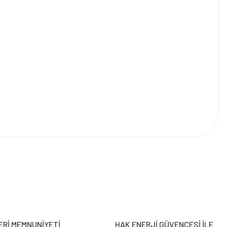
Rİ MEMNUNİYETİ
HAK ENERJİ GÜVENCESİ İLE