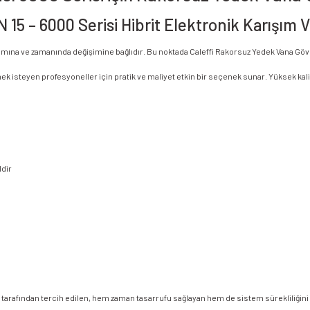
5 – 6000 Serisi Hibrit Elektronik Karışım Va
kımına ve zamanında değişimine bağlıdır. Bu noktada Caleffi Rakorsuz Yedek Vana Gövde
k isteyen profesyoneller için pratik ve maliyet etkin bir seçenek sunar. Yüksek kali
ldir
eri tarafından tercih edilen, hem zaman tasarrufu sağlayan hem de sistem sürekliliğin