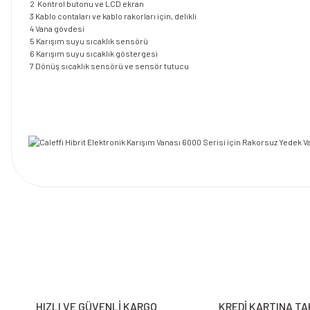
2 Kontrol butonu ve LCD ekran
3 Kablo contaları ve kablo rakorları için, delikli
4 Vana gövdesi
5 Karışım suyu sıcaklık sensörü
6 Karışım suyu sıcaklık göstergesi
7 Dönüş sıcaklık sensörü ve sensör tutucu
Bu ürünün fiyat bilgisi, resim, ürün açıklamalarında ve diğer konularda y
Görüş ve önerileriniz için teşekkür ederiz.
Ürün resmi kalitesiz, bozuk veya görüntülenemiyor.
Ürün açıklamasında eksik bilgiler bulunuyor.
HIZLI VE GÜVENLİ KARGO
KREDİ KARTINA TA
Ürün bilgilerinde hatalar bulunuyor.