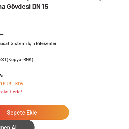
a Gövdesi DN 15
L
sisat Sistemi İçin Bileşenler
EST(Kopya-RNK)
Var
00 EUR + KDV
aksitlerle!
Sepete Ekle
men Al