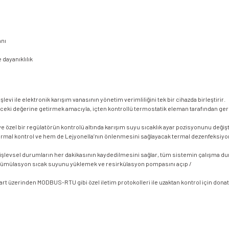
ânı
dayanıklılık
levi ile elektronik karışım vanasının yönetim verimliliğini tek bir cihazda birleştirir.
önceki değerine getirmek amacıyla, içten kontrollü termostatik eleman tarafından gerçe
 özel bir regülatörün kontrolü altında karışım suyu sıcaklık ayar pozisyonunu değiştir
al kontrol ve hem de Lejyonella’nın önlenmesini sağlayacak termal dezenfeksiyon k
ve işlevsel durumların her dakikasının kaydedilmesini sağlar, tüm sistemin çalışma du
in akümülasyon sıcak suyunu yüklemek ve resirkülasyon pompasını açıp /
t üzerinden MODBUS-RTU gibi özel iletim protokolleri ile uzaktan kontrol için donatı