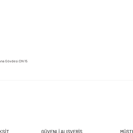
etersiz gördüğünüz noktaları öneri formunu kullanarak tarafımıza iletebilirsiniz.
Bu ürüne ilk yorumu siz yapın!
Yorum Yaz
KSİT
GÜVENLİ ALIŞVERİŞ
MÜŞTE