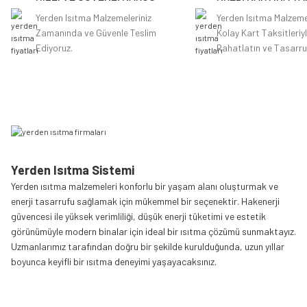
Ürün fiyatı diğer sitelerden daha pahalı.
Yerden Isıtma Malzemeleriniz
Yerden Isıtma Malzeme
Zamanında ve Güvenle Teslim
Kolay Kart Taksitleriy
Bu ürüne benzer farklı alternatifler olmalı.
Ediyoruz.
Rahatlatın ve Tasarru
Yerden Isıtma Sistemi
Yerden ısıtma malzemeleri konforlu bir yaşam alanı oluşturmak ve
enerji tasarrufu sağlamak için mükemmel bir seçenektir. Hakenerji
güvencesi ile yüksek verimliliği, düşük enerji tüketimi ve estetik
görünümüyle modern binalar için ideal bir ısıtma çözümü sunmaktayız.
Uzmanlarımız tarafından doğru bir şekilde kurulduğunda, uzun yıllar
boyunca keyifli bir ısıtma deneyimi yaşayacaksınız.