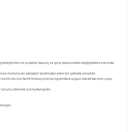
kleştirilen ve sıcaklık, basınç ve giriş debisindeki değişikliklere anında
en motorlu bir aktüatör tarafından etkin bir şekilde yönetilir.
ontrolü için farklı fonksiyonel programlara uygun olarak karışım suyu
rumunu izlemek için kullanışlıdır.
lmıştır.