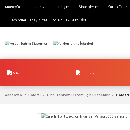
Anasayfa
Hakkımızda
İletişim
Siparişlerim
Kargo Takibi
Demirciler Sanayi Sitesi 1. Yol No:10 Z.Burnu/İst
Anasayfa
Caleffi
Sıhhi Tesisat Sistemi İçin Bileşenler
Caleffi