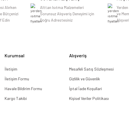
si Alırken
Alttan Isıtma Malzemeleri
Yerden
le Bütçenizi
Sorunsuz Alışveriş Deneyimi için
ve Mem
f Edin
Doğru Adrestesiniz
Alışver
Gönder
Kurumsal
Alışveriş
İletişim
Mesafeli Satış Sözleşmesi
İletişim Formu
Gizlilik ve Güvenlik
Havale Bildirim Formu
İptal İade Koşullari
Kargo Takibi
Kişisel Veriler Politikası