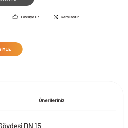
Tavsiye Et
Karşılaştır
SİYLE
Önerileriniz
 Gövdesi DN 15