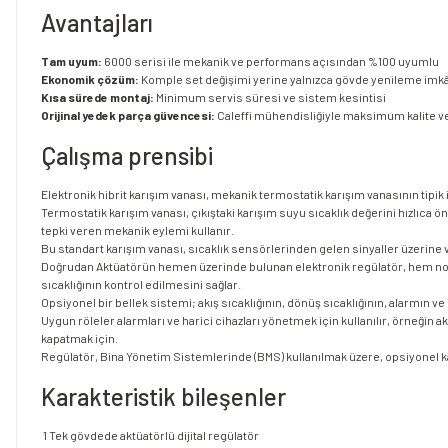
Avantajları
Tam uyum:
6000 serisi ile mekanik ve performans açısından %100 uyumlu
Ekonomik çözüm:
Komple set değişimi yerine yalnızca gövde yenileme imk
Kısa sürede montaj:
Minimum servis süresi ve sistem kesintisi
Orijinal yedek parça güvencesi:
Caleffi mühendisliğiyle maksimum kalite ve 
Çalışma prensibi
Elektronik hibrit karışım vanası, mekanik termostatik karışım vanasının tipik iş
Termostatik karışım vanası, çıkıştaki karışım suyu sıcaklık değerini hızlıca 
tepki veren mekanik eylemi kullanır.
Bu standart karışım vanası, sıcaklık sensörlerinden gelen sinyaller üzerine ve
Doğrudan Aktüatörün hemen üzerinde bulunan elektronik regülatör, hem norm
sıcaklığının kontrol edilmesini sağlar.
Opsiyonel bir bellek sistemi; akış sıcaklığının, dönüş sıcaklığının, alarmın 
Uygun röleler alarmları ve harici cihazları yönetmek için kullanılır, örneğ
kapatmak için.
Regülatör, Bina Yönetim Sistemlerinde (BMS) kullanılmak üzere, opsiyonel kar
Karakteristik bileşenler
1 Tek gövdede aktüatörlü dijital regülatör