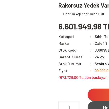
Rakorsuz Yedek Van
0 Yorum Yap / Yorumları Oku
6.601.949,98 T
Kategori
Sıhhi Te
Marka
Caleffi
Stok Kodu
600095 
Garanti Süresi
24 Ay
Stok Durumu
Stokta 
Fiyat
99.999,
*673.729,00 TL den başlayan t
He