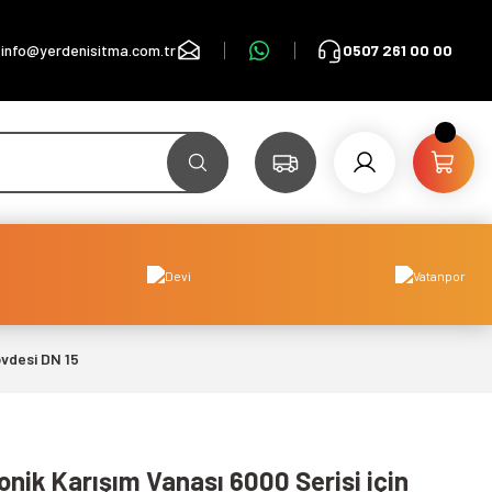
info@yerdenisitma.com.tr
0507 261 00 00
övdesi DN 15
ronik Karışım Vanası 6000 Serisi için