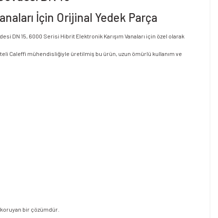
naları İçin Orijinal Yedek Parça
si DN 15, 6000 Serisi Hibrit Elektronik Karışım Vanaları için özel olarak
teli Caleffi mühendisliğiyle üretilmiş bu ürün, uzun ömürlü kullanım ve
i koruyan bir çözümdür.