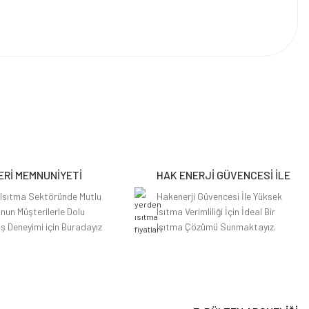
Rİ MEMNUNİYETİ
HAK ENERJİ GÜVENCESİ İLE
 Isıtma Sektöründe Mutlu
Hakenerji Güvencesi İle Yüksek
nun Müşterilerle Dolu
Isıtma Verimliliği İçin İdeal Bir
iş Deneyimi için Buradayız
Isıtma Çözümü Sunmaktayız.