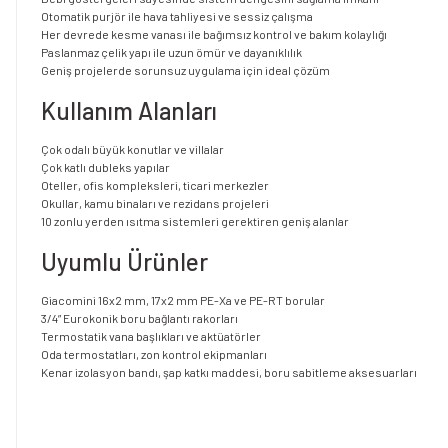
Otomatik purjör ile hava tahliyesi ve sessiz çalışma
Her devrede kesme vanası ile bağımsız kontrol ve bakım kolaylığı
Paslanmaz çelik yapı ile uzun ömür ve dayanıklılık
Geniş projelerde sorunsuz uygulama için ideal çözüm
Kullanım Alanları
Çok odalı büyük konutlar ve villalar
Çok katlı dubleks yapılar
Oteller, ofis kompleksleri, ticari merkezler
Okullar, kamu binaları ve rezidans projeleri
10 zonlu yerden ısıtma sistemleri gerektiren geniş alanlar
Uyumlu Ürünler
Giacomini 16x2 mm, 17x2 mm PE-Xa ve PE-RT borular
3/4” Eurokonik boru bağlantı rakorları
Termostatik vana başlıkları ve aktüatörler
Oda termostatları, zon kontrol ekipmanları
Kenar izolasyon bandı, şap katkı maddesi, boru sabitleme aksesuarları