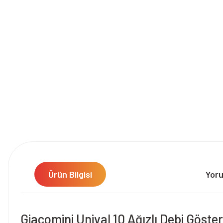
Ürün Bilgisi
Yor
Giacomini Unival 10 Ağızlı Debi Göste