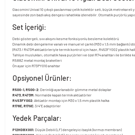
Giacomini Unival 10 çıkışlı paslanmaz çelik kolektör seti, büyük metrekareli
sayesinde zon bazlı akış dengesi rahatlıkla izlenebilir. Otomatik purjörlü ya
Set İçeriği:
Debi göstergeli, sıvı akışını kesme fonksiyonlu besleme kolektörü
Dinamik debi dengeleme vanalı ve manuel el çarklı (M30 x 1,5 mm bağlantı) d
(R473 / R473M aktüatörleriyle termik kontrol için hazır, R453FY002 plastik halkayl
Tahliye muslukları, otomatik hava purjörleri ve özel R74 anahtarı ile birlikte 
R588Z metal montaj braketleri
Ön ayar için R73PY010 anahtar
Opsiyonel Ürünler:
R500-1, R500-2:
Derinliği ayarlanabilir gömme metal dolaplar
R473, R473M:
Normalde kapalı termik aktüatörler
R453FY002:
Aktüatör montajı için M30 x 1,5 mm plastik halka
R178E, R179E:
3/4”E adaptörler
Yedek Parçalar:
P12HDBX001:
Düşük Debili (LF) dengeleyici başlık (kırmızı membran)