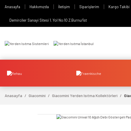
Anasayfa
Hakkımızda
İletişim
Siparişlerim
Kargo Takibi
Demirciler Sanayi Sitesi 1. Yol No:10 Z.Burnu/İst
Anasayfa
Giacomini
Giacomini Yerden Isıtma Kollektörleri
Gia