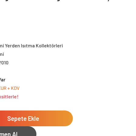
i Yerden Isıtma Kollektörleri
ni
Y010
Var
EUR + KDV
sitlerle!
Sepete Ekle
men Al