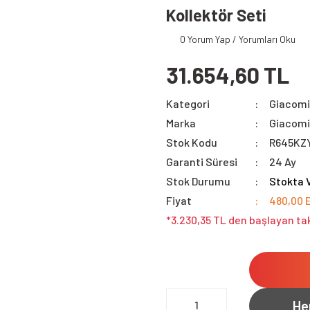
Kollektör Seti
0 Yorum Yap / Yorumları Oku
31.654,60 TL
Kategori
Giacomin
Marka
Giacomi
Stok Kodu
R645KZ
Garanti Süresi
24 Ay
Stok Durumu
Stokta 
Fiyat
480,00 
*3.230,35 TL den başlayan tak
He