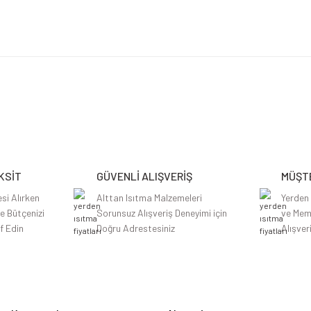
etersiz gördüğünüz noktaları öneri formunu kullanarak tarafımıza iletebilirsiniz.
Bu ürüne ilk yorumu siz yapın!
Yorum Yaz
KSİT
GÜVENLİ ALIŞVERİŞ
MÜŞTE
si Alırken
Alttan Isıtma Malzemeleri
Yerden
le Bütçenizi
Sorunsuz Alışveriş Deneyimi için
ve Mem
f Edin
Doğru Adrestesiniz
Alışver
Gönder