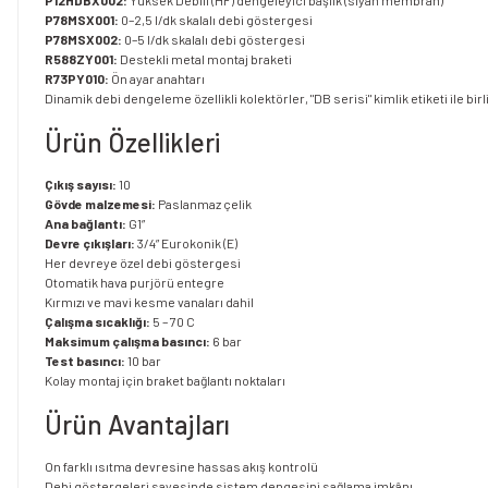
P12HDBX002:
Yüksek Debili (HF) dengeleyici başlık (siyah membran)
P78MSX001:
0–2,5 l/dk skalalı debi göstergesi
P78MSX002:
0–5 l/dk skalalı debi göstergesi
R588ZY001:
Destekli metal montaj braketi
R73PY010:
Ön ayar anahtarı
Dinamik debi dengeleme özellikli kolektörler, "DB serisi" kimlik etiketi ile bi
Ürün Özellikleri
Çıkış sayısı:
10
Gövde malzemesi:
Paslanmaz çelik
Ana bağlantı:
G1”
Devre çıkışları:
3/4” Eurokonik (E)
Her devreye özel debi göstergesi
Otomatik hava purjörü entegre
Kırmızı ve mavi kesme vanaları dahil
Çalışma sıcaklığı:
5 – 70 C
Maksimum çalışma basıncı:
6 bar
Test basıncı:
10 bar
Kolay montaj için braket bağlantı noktaları
Ürün Avantajları
On farklı ısıtma devresine hassas akış kontrolü
Debi göstergeleri sayesinde sistem dengesini sağlama imkânı