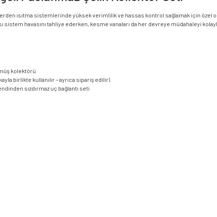
 yerden ısıtma sistemlerinde yüksek verimlilik ve hassas kontrol sağlamak için özel o
pısı sistem havasını tahliye ederken, kesme vanaları da her devreye müdahaleyi kolayla
önüş kolektörü
a birlikte kullanılır – ayrıca sipariş edilir)
kendinden sızdırmaz uç bağlantı seti