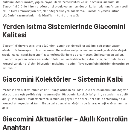
Kullanıcı dostu montaj yapısı, dayanıklı malzeme kalitesi ve uzun ömürlü kullanımı ile
Giacomini ürünleri, hem profesyonel uygulayıcılar hem de son kullanıcılar tarafından tercih
edilir. Gerek renovasyon projelerinde gerekse yeni binalarda, Giacomini yerden ısıtma
çözümleri yaşam alanlarında ideal iklim konforunu sağlar.
Yerden Isıtma Sistemlerinde Giacomini
Kalitesi
Giacomini’nin yerden ısıtma çözümleri, zeminden dengeli ısı dağılımı sağlayarak yaşam
alanlarında homojen bir konfor sunar. Geleneksel radyatör sistemlerine kıyasla daha düşük
sıcaklıkta çalışarak hem enerji tasarrufu sağlar hem de ortam estetiğini bozmadan çalışır.
Giacomini yerden ısıtma sistemlerinde kullanılan kolektörler, aktuatörler, termostatlar ve
kontrol vanaları gibi tüm bileşenler, maksimum verimlilik ve uyum için birbirleriyle optimize
edilmiştir.
Giacomini Kolektörler – Sistemin Kalbi
Yerden ısıtma sistemlerinin en kritik parçalarından biri olan kolektörler, sıcak suyun döşeme
altı borulara eşit şekilde dağılmasını sağlar. Giacomini kolektörleri pirinç ve paslanmaz çelik
gibi yüksek kaliteli malzemelerden üretilir. Akış ayarlı modelleri, her hattın debisini ayrı ayrı
kontrol etmeye olanak tanır. Bu da daha dengeli ısı dağılımı ve daha az enerji kaybı anlamına
gelir.
Giacomini Aktuatörler – Akıllı Kontrolün
Anahtarı