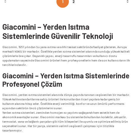
1
2
Giacomini – Yerden Isıtma
Sistemlerinde Güvenilir Teknoloji
Giacomini, 1951 yılından bu yana ısıtma ve sıhhi tesisat sektöründe faaliyet gösteren, Avrupa
merkezli köklü bir markadır. Özellikle yerden ısıtma sistemleri alanında sunduğu yüksek kaliteli
çözümlerle öne çıkar. Dayanıklı yapısı, enerji tasarruflu tasarımları ve kullanıcı dostu
uygulamaları sayesinde Giacomini ürünleri hem profesyonellerin hem de son kullanıcıların ilk
tercihlerindendir.
Giacomini – Yerden Isıtma Sistemlerinde
Profesyonel Çözüm
Giacomini, yerden ısıtma sistemleri alanında dünya çapında tanınan ve güvenilen bir markadır.
Yüksek kalite standartlarına sahip ürünleri ile konutlardan ticari yapılara kadar geniş bir
kullanım alanına hitap eder. Özellikle enerji verimliliği, konfor ve uzun ömürlü performans
açısından sektörün öncü çözümlerini sunar.
Yerden ısıtma sistemleri, zeminden homojen ısı yayılımı sağlayarak hem estetik hem de
ekonomik avantajlar sunar. Giacomini markası bu sistemlerde kullanılan kolektör, aktuatör,
termostat, vana ve bağlantı parçaları gibi tüm bileşenleri ile uyumlu ve optimize edilmiş ürün
seçenekleri sunar. Her bir parça, sistemin verimli ve güvenli çalışması için titizlikle
tasarlanmıştır.