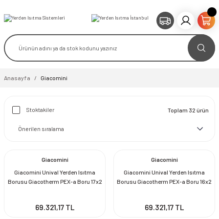
Anasayfa
Giacomini
Stoktakiler
Toplam 32 ürün
Giacomini
Giacomini
Giacomini Unival Yerden Isıtma
Giacomini Unival Yerden Isıtma
Borusu Giacotherm PEX-a Boru 17x2
Borusu Giacotherm PEX-a Boru 16x2
mm 500 m Kangal
mm 500 m Kangal
69.321,17 TL
69.321,17 TL