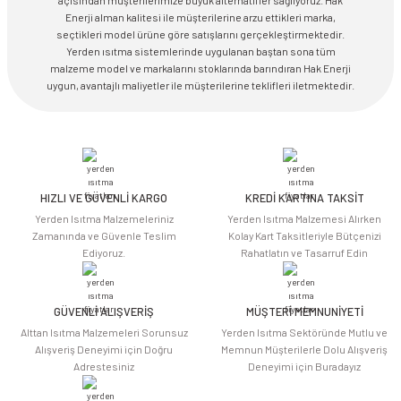
açısından müşterilerimize büyük alternatifler sağlıyoruz. Hak
Enerji alman kalitesi ile müşterilerine arzu ettikleri marka,
seçtikleri model ürüne göre satışlarını gerçekleştirmektedir.
Yerden ısıtma sistemlerinde uygulanan baştan sona tüm
malzeme model ve markalarını stoklarında barındıran Hak Enerji
uygun, avantajlı maliyetler ile müşterilerine teklifleri iletmektedir.
HIZLI VE GÜVENLİ KARGO
KREDİ KARTINA TAKSİT
Yerden Isıtma Malzemeleriniz
Yerden Isıtma Malzemesi Alırken
Zamanında ve Güvenle Teslim
Kolay Kart Taksitleriyle Bütçenizi
Ediyoruz.
Rahatlatın ve Tasarruf Edin
GÜVENLİ ALIŞVERİŞ
MÜŞTERİ MEMNUNİYETİ
Alttan Isıtma Malzemeleri Sorunsuz
Yerden Isıtma Sektöründe Mutlu ve
Alışveriş Deneyimi için Doğru
Memnun Müşterilerle Dolu Alışveriş
Adrestesiniz
Deneyimi için Buradayız