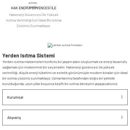
HAK ENERJİ GÜVENCESİ İLE
Hakenerji Güvencesi İle Yüksek
Isıtma Verimliliği İçin İdeal Bir Isıtma
Çözümü Sunmaktayız.
Yerden Isıtma Sistemi
Yerden ısıtma malzemeleri konforlu bir yaşam alanı oluşturmak ve enerji tasarrufu
sağlamak için mükemmel bir seçenektir. Hakenerji güvencesi ile yüksek
verimliliği, düşük enerji tüketimi ve estetik görünümüyle modern binalar için ideal
bir ısıtma çözümü sunmaktayız. Uzmanlarımız tarafından doğru bir şekilde
kurulduğunda, uzun yıllar boyunca keyifli bir ısıtma deneyimi yaşayacaksınız.
Kurumsal
Alışveriş