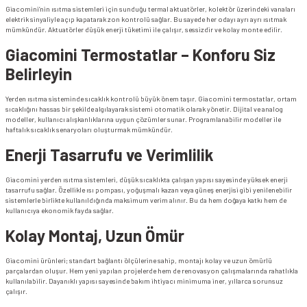
Giacomini’nin ısıtma sistemleri için sunduğu termal aktuatörler, kolektör üzerindeki vanaları
elektrik sinyaliyle açıp kapatarak zon kontrolü sağlar. Bu sayede her odayı ayrı ayrı ısıtmak
mümkündür. Aktuatörler düşük enerji tüketimi ile çalışır, sessizdir ve kolay monte edilir.
Giacomini Termostatlar – Konforu Siz
Belirleyin
Yerden ısıtma sisteminde sıcaklık kontrolü büyük önem taşır. Giacomini termostatlar, ortam
sıcaklığını hassas bir şekilde algılayarak sistemi otomatik olarak yönetir. Dijital ve analog
modeller, kullanıcı alışkanlıklarına uygun çözümler sunar. Programlanabilir modeller ile
haftalık sıcaklık senaryoları oluşturmak mümkündür.
Enerji Tasarrufu ve Verimlilik
Giacomini yerden ısıtma sistemleri, düşük sıcaklıkta çalışan yapısı sayesinde yüksek enerji
tasarrufu sağlar. Özellikle ısı pompası, yoğuşmalı kazan veya güneş enerjisi gibi yenilenebilir
sistemlerle birlikte kullanıldığında maksimum verim alınır. Bu da hem doğaya katkı hem de
kullanıcıya ekonomik fayda sağlar.
Kolay Montaj, Uzun Ömür
Giacomini ürünleri; standart bağlantı ölçülerine sahip, montajı kolay ve uzun ömürlü
parçalardan oluşur. Hem yeni yapılan projelerde hem de renovasyon çalışmalarında rahatlıkla
kullanılabilir. Dayanıklı yapısı sayesinde bakım ihtiyacı minimuma iner, yıllarca sorunsuz
çalışır.