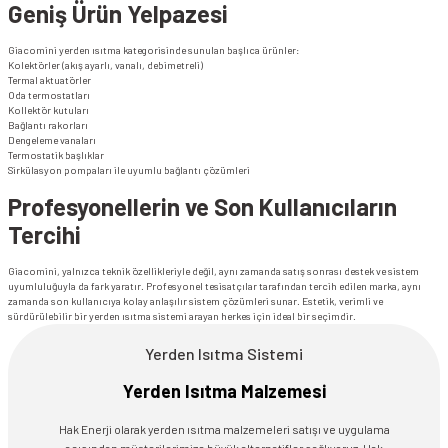
Geniş Ürün Yelpazesi
Giacomini yerden ısıtma kategorisinde sunulan başlıca ürünler:
Kolektörler (akış ayarlı, vanalı, debimetreli)
Termal aktuatörler
Oda termostatları
Kollektör kutuları
Bağlantı rakorları
Dengeleme vanaları
Termostatik başlıklar
Sirkülasyon pompaları ile uyumlu bağlantı çözümleri
Profesyonellerin ve Son Kullanıcıların
Tercihi
Giacomini, yalnızca teknik özellikleriyle değil, aynı zamanda satış sonrası destek ve sistem
uyumluluğuyla da fark yaratır. Profesyonel tesisatçılar tarafından tercih edilen marka, aynı
zamanda son kullanıcıya kolay anlaşılır sistem çözümleri sunar. Estetik, verimli ve
sürdürülebilir bir yerden ısıtma sistemi arayan herkes için ideal bir seçimdir.
Yerden Isıtma Sistemi
Yerden Isıtma Malzemesi
Hak Enerji olarak yerden ısıtma malzemeleri satışı ve uygulama