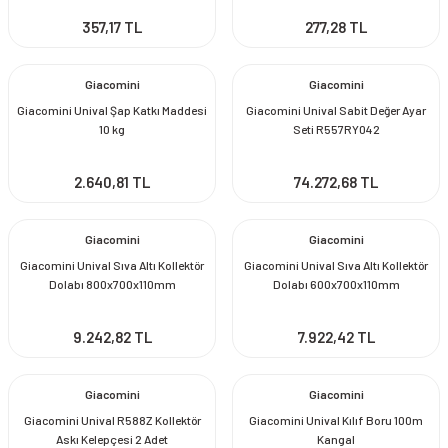
357,17 TL
277,28 TL
Giacomini
Giacomini
Giacomini Unival Şap Katkı Maddesi
Giacomini Unival Sabit Değer Ayar
10 kg
Seti R557RY042
2.640,81 TL
74.272,68 TL
Giacomini
Giacomini
Giacomini Unival Sıva Altı Kollektör
Giacomini Unival Sıva Altı Kollektör
Dolabı 800x700x110mm
Dolabı 600x700x110mm
9.242,82 TL
7.922,42 TL
Giacomini
Giacomini
Giacomini Unival R588Z Kollektör
Giacomini Unival Kılıf Boru 100m
Askı Kelepçesi 2 Adet
Kangal