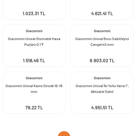
1.023,31 TL
4.621,41 TL
Giacomini
Giacomini
Giacomini Unival Otomatik Hava
Giacomini Unival Boru Sabitleyici
Purjörü G 1''F
Çengel 40 mm
1.518,46 TL
9.903,02 TL
Giacomini
Giacomini
Giacomini Unival Kavis Dirsek 16-18
Giacomini Unival İki Yollu Vana 1'',
mm
Aktüatör Dahil
79,22 TL
4.951,51 TL